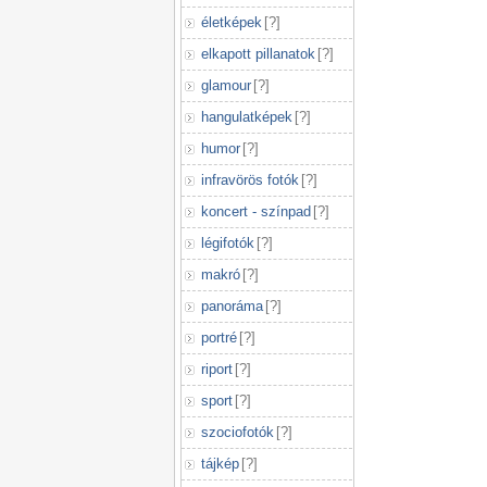
életképek
[
?
]
elkapott pillanatok
[
?
]
glamour
[
?
]
hangulatképek
[
?
]
humor
[
?
]
infravörös fotók
[
?
]
koncert - színpad
[
?
]
légifotók
[
?
]
makró
[
?
]
panoráma
[
?
]
portré
[
?
]
riport
[
?
]
sport
[
?
]
szociofotók
[
?
]
tájkép
[
?
]