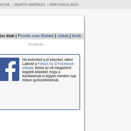
esztek
objektív adatbázis
elektromos autó
ózz klub
|
Pixinfo.com főoldal
|
cikkek
|
hírek
Ha kedveled a jó képeket, akkor
Lájkold
a
Fotózz.hu új Facebook
oldalát
, illetve az ott megjelenő
legjobb képeket, hogy a
barátaidnak is legyen minden nap
miben gyönyörködniük.