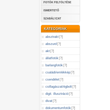
FOTÓK FELTÖLTÉSE
ISMERTETŐ
SZABÁLYZAT
KATEGÓRIÁK
absztrakt
[
?
]
abszurd
[
?
]
akt
[
?
]
állatfotók
[
?
]
barlangfotók
[
?
]
családi/emlékkép
[
?
]
csendélet
[
?
]
csillagászat/égbolt
[
?
]
digit. illusztráció
[
?
]
divat
[
?
]
dokumentumfotók
[
?
]