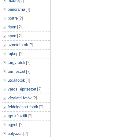
makró
[
?
]
panoráma
[
?
]
portré
[
?
]
riport
[
?
]
sport
[
?
]
szociofotók
[
?
]
tájkép
[
?
]
tárgyfotók
[
?
]
természet
[
?
]
utcaifotók
[
?
]
város, építészet
[
?
]
vízalatti fotók
[
?
]
feldolgozott fotók
[
?
]
így készült
[
?
]
egyéb
[
?
]
pályázat
[
?
]