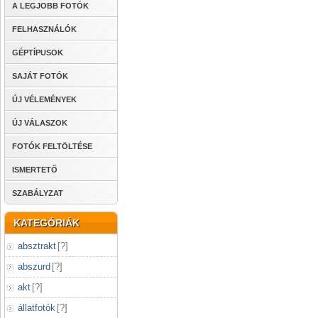
A LEGJOBB FOTÓK
FELHASZNÁLÓK
GÉPTÍPUSOK
SAJÁT FOTÓK
ÚJ VÉLEMÉNYEK
ÚJ VÁLASZOK
FOTÓK FELTÖLTÉSE
ISMERTETŐ
SZABÁLYZAT
KATEGÓRIÁK
absztrakt
[
?
]
abszurd
[
?
]
akt
[
?
]
állatfotók
[
?
]