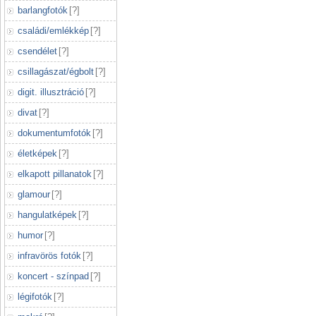
barlangfotók
[
?
]
családi/emlékkép
[
?
]
csendélet
[
?
]
csillagászat/égbolt
[
?
]
digit. illusztráció
[
?
]
divat
[
?
]
dokumentumfotók
[
?
]
életképek
[
?
]
elkapott pillanatok
[
?
]
glamour
[
?
]
hangulatképek
[
?
]
humor
[
?
]
infravörös fotók
[
?
]
koncert - színpad
[
?
]
légifotók
[
?
]