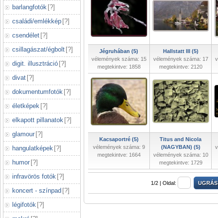
barlangfotók
[
?
]
családi/emlékkép
[
?
]
csendélet
[
?
]
csillagászat/égbolt
[
?
]
Jégruhában (5)
Hallstatt III (5)
vélemények száma: 15
vélemények száma: 17
v
digit. illusztráció
[
?
]
megtekintve: 1858
megtekintve: 2120
divat
[
?
]
dokumentumfotók
[
?
]
életképek
[
?
]
elkapott pillanatok
[
?
]
glamour
[
?
]
Kacsaportré (5)
Titus and Nicola
vélemények száma: 9
(NAGYBAN) (5)
v
hangulatképek
[
?
]
megtekintve: 1664
vélemények száma: 10
humor
[
?
]
megtekintve: 1729
infravörös fotók
[
?
]
1/2 |
Oldal:
koncert - színpad
[
?
]
légifotók
[
?
]