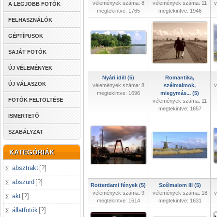
vélemények száma: 8
vélemények száma: 11
v
A LEGJOBB FOTÓK
megtekintve: 1765
megtekintve: 1946
FELHASZNÁLÓK
GÉPTÍPUSOK
SAJÁT FOTÓK
ÚJ VÉLEMÉNYEK
Nyári idill (5)
Romantika,
ÚJ VÁLASZOK
vélemények száma: 8
szélmalmok,
v
megtekintve: 1696
miegymás... (5)
FOTÓK FELTÖLTÉSE
vélemények száma: 11
megtekintve: 1657
ISMERTETŐ
SZABÁLYZAT
KATEGÓRIÁK
absztrakt
[
?
]
abszurd
[
?
]
Rotterdami fények (5)
Szélmalom III (5)
vélemények száma: 9
vélemények száma: 18
v
akt
[
?
]
megtekintve: 1614
megtekintve: 1631
állatfotók
[
?
]