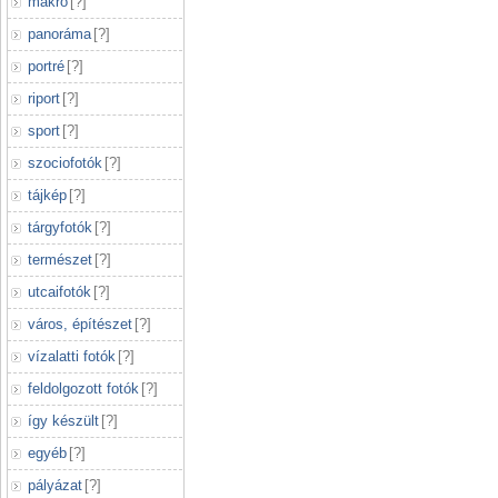
makró
[
?
]
panoráma
[
?
]
portré
[
?
]
riport
[
?
]
sport
[
?
]
szociofotók
[
?
]
tájkép
[
?
]
tárgyfotók
[
?
]
természet
[
?
]
utcaifotók
[
?
]
város, építészet
[
?
]
vízalatti fotók
[
?
]
feldolgozott fotók
[
?
]
így készült
[
?
]
egyéb
[
?
]
pályázat
[
?
]