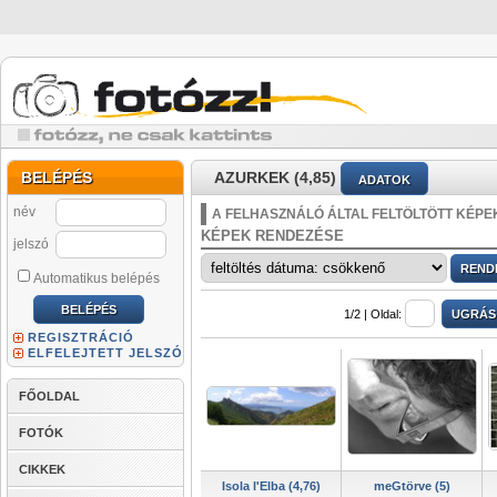
BELÉPÉS
AZURKEK (4,85)
ADATOK
név
A FELHASZNÁLÓ ÁLTAL FELTÖLTÖTT KÉPE
KÉPEK RENDEZÉSE
jelszó
Automatikus belépés
1/2 |
Oldal:
REGISZTRÁCIÓ
ELFELEJTETT JELSZÓ
FŐOLDAL
FOTÓK
CIKKEK
Isola l'Elba (4,76)
meGtörve (5)