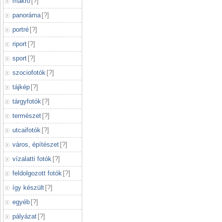
makró
[
?
]
panoráma
[
?
]
portré
[
?
]
riport
[
?
]
sport
[
?
]
szociofotók
[
?
]
tájkép
[
?
]
tárgyfotók
[
?
]
természet
[
?
]
utcaifotók
[
?
]
város, építészet
[
?
]
vízalatti fotók
[
?
]
feldolgozott fotók
[
?
]
így készült
[
?
]
egyéb
[
?
]
pályázat
[
?
]