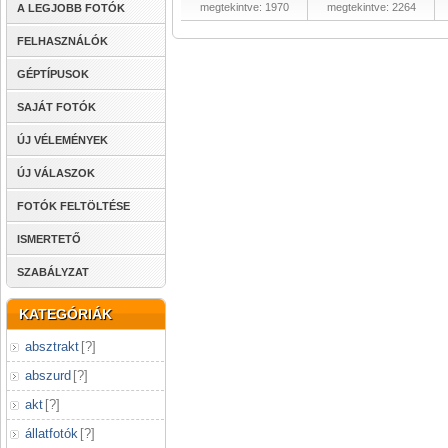
megtekintve: 1970
megtekintve: 2264
A LEGJOBB FOTÓK
FELHASZNÁLÓK
GÉPTÍPUSOK
SAJÁT FOTÓK
ÚJ VÉLEMÉNYEK
ÚJ VÁLASZOK
FOTÓK FELTÖLTÉSE
ISMERTETŐ
SZABÁLYZAT
KATEGÓRIÁK
absztrakt
[
?
]
abszurd
[
?
]
akt
[
?
]
állatfotók
[
?
]