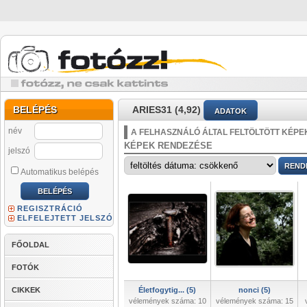
BELÉPÉS
ARIES31 (4,92)
ADATOK
név
A FELHASZNÁLÓ ÁLTAL FELTÖLTÖTT KÉPE
KÉPEK RENDEZÉSE
jelszó
Automatikus belépés
REGISZTRÁCIÓ
ELFELEJTETT JELSZÓ
FŐOLDAL
FOTÓK
CIKKEK
Életfogytig... (5)
nonci (5)
vélemények száma: 10
vélemények száma: 15