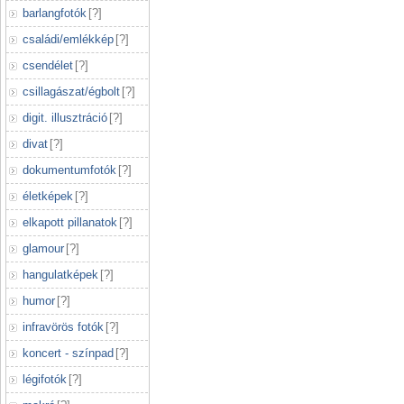
barlangfotók
[
?
]
családi/emlékkép
[
?
]
csendélet
[
?
]
csillagászat/égbolt
[
?
]
digit. illusztráció
[
?
]
divat
[
?
]
dokumentumfotók
[
?
]
életképek
[
?
]
elkapott pillanatok
[
?
]
glamour
[
?
]
hangulatképek
[
?
]
humor
[
?
]
infravörös fotók
[
?
]
koncert - színpad
[
?
]
légifotók
[
?
]