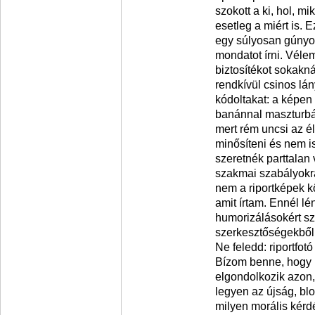
szokott a ki, hol, mi
esetleg a miért is. 
egy súlyosan gúnyos
mondatot írni. Véle
biztosítékot sokakn
rendkívül csinos lán
kódoltakat: a képen 
banánnal maszturbál
mert rém uncsi az él
minősíteni és nem 
szeretnék parttalan
szakmai szabályokra
nem a riportképek kö
amit írtam. Ennél l
humorizálásokért sz
szerkesztőségekből,
Ne feledd: riportfot
Bízom benne, hogy m
elgondolkozik azon,
legyen az újság, blo
milyen morális kérdé