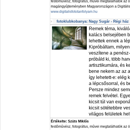
festõmûvész, fotográfus, mûvei megtalálhatók az 
magángyûjteményben Magyarországon a Digitális 
www.digitalisfototanfolyam.hu
fotoklubkobanya: Nagy Sugár - Régi ház
Remek téma, kiváló
kalács belsejében 
lehettek ennek a lé
Kipróbáltam, milyen
veszítene a penész-
próbáld ki, több ha
artisztikumára, és k
bene nekem az az ab
így lehetett-e: elég
a lépcsősorral, és b
Persze mindez semmi
remek felvétel. Egye
kicsit túl van expo
kicsit sötétebbre v
világos felületek h
Értékelte: Szüts Miklós
festõmûvész, fotográfus, mûvei megtalálhatók az 