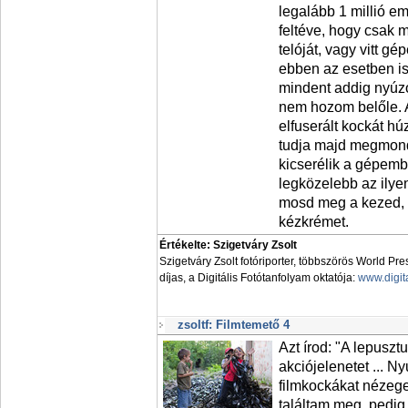
legalább 1 millió em
feltéve, hogy csak 
telóját, vagy vitt g
ebben az esetben i
mindent addig nyúz
nem hozom belőle. 
elfuserált kockát h
tudja majd megmond
kicserélik a gépemb
legközelebb az ilyen
mosd meg a kezed, 
kézkrémet.
Értékelte: Szigetváry Zsolt
Szigetváry Zsolt fotóriporter, többszörös World Pr
díjas, a Digitális Fotótanfolyam oktatója:
www.digit
zsoltf: Filmtemető 4
Azt írod: "A lepusztu
akciójelenetet ... N
filmkockákat nézeget
találtam meg, pedig