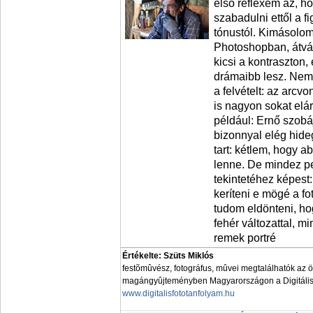
első reflexem az, h
szabadulni ettől a f
tónustól. Kimásolom
Photoshopban, átvál
kicsi a kontraszton,
drámaibb lesz. Nem
a felvételt: az arcv
is nagyon sokat elá
például: Ernő szobá
bizonnyal elég hide
tart: kétlem, hogy 
lenne. De mindez p
tekintetéhez képest
keríteni e mögé a 
tudom eldönteni, ho
fehér változattal, 
remek portré
Értékelte: Szüts Miklós
festõmûvész, fotográfus, mûvei megtalálhatók az 
magángyûjteményben Magyarországon a Digitális 
www.digitalisfototanfolyam.hu