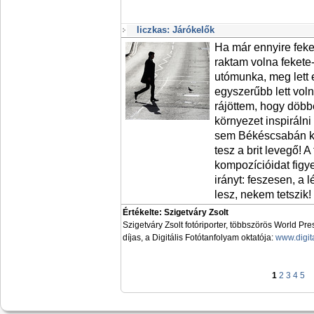
liczkas: Járókelők
Ha már ennyire feke
raktam volna fekete
utómunka, meg lett e
egyszerűbb lett voln
rájöttem, hogy döbb
környezet inspiráln
sem Békéscsabán ké
tesz a brit levegő! A 
kompozícióidat figye
irányt: feszesen, a 
lesz, nekem tetszik!
Értékelte: Szigetváry Zsolt
Szigetváry Zsolt fotóriporter, többszörös World Pr
díjas, a Digitális Fotótanfolyam oktatója:
www.digit
1
2
3
4
5