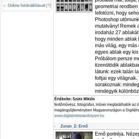
Online fotókiállítások
[
?
]
geometriai rendben 
lefotózni, hogy seho
Photoshop utómunkáv
mutatvány! Remek az
irodaház 27 ablakát
hogy minden ablak 
más világ, egy más 
egyes ablak egy kis
Próbálom persze me
tizenötödik ablakban
látunk: ezek talán l
foltjai egy világnak.
sorakoznak: mindeg
mindegyik különböző
Értékelte: Szüts Miklós
festõmûvész, fotográfus, mûvei megtalálhatók az 
magángyûjteményben Magyarországon a Digitális 
www.digitalisfototanfolyam.hu
Zoran_2: Ernő
Ernő portréja. Néz