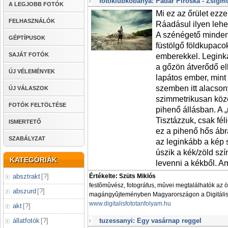
fotoklubkobanya: Pádár Piroska - Zsigm
A LEGJOBB FOTÓK
Mi ez az őrület ezze
FELHASZNÁLÓK
Ráadásul ilyen lehe
A szénégető minden 
GÉPTÍPUSOK
füstölgő földkupaco
SAJÁT FOTÓK
emberekkel. Leginká
a gőzön átverődő e
ÚJ VÉLEMÉNYEK
lapátos ember, mint 
szemben itt alacson
ÚJ VÁLASZOK
szimmetrikusan köz
FOTÓK FELTÖLTÉSE
pihenő állásban. A
Tisztázzuk, csak fél
ISMERTETŐ
ez a pihenő hős ábr
SZABÁLYZAT
az leginkább a kép 
úszik a kék/zöld szí
KATEGÓRIÁK
levenni a kékből. Am
absztrakt
[
?
]
Értékelte: Szüts Miklós
festõmûvész, fotográfus, mûvei megtalálhatók az 
abszurd
[
?
]
magángyûjteményben Magyarországon a Digitális 
www.digitalisfototanfolyam.hu
akt
[
?
]
tuzessanyi: Egy vasárnap reggel
állatfotók
[
?
]