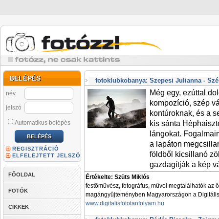
BELÉPÉS
fotoklubkobanya: Szepesi Julianna - Sz
Még egy, ezúttal do
név
kompozíció, szép vá
jelszó
kontúroknak, és a s
Automatikus belépés
kis sánta Héphaiszto
lángokat. Fogalmaim 
a lapáton megcsilla
REGISZTRÁCIÓ
földből kicsillanó 
ELFELEJTETT JELSZÓ
gazdagítják a kép vál
FŐOLDAL
Értékelte: Szüts Miklós
festõmûvész, fotográfus, mûvei megtalálhatók az 
FOTÓK
magángyûjteményben Magyarországon a Digitális 
www.digitalisfototanfolyam.hu
CIKKEK