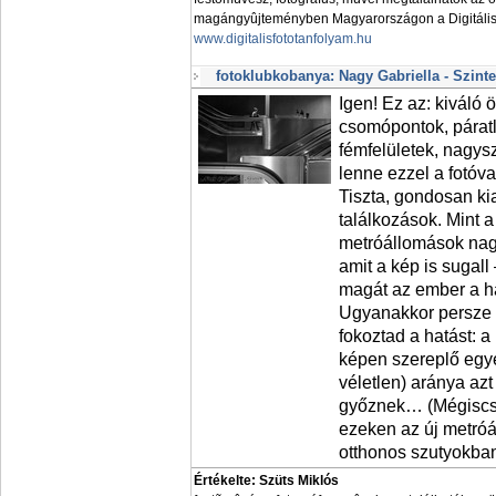
magángyûjteményben Magyarországon a Digitális 
www.digitalisfototanfolyam.hu
fotoklubkobanya: Nagy Gabriella - Szint
Igen! Ez az: kiváló 
csomópontok, párat
fémfelületek, nagys
lenne ezzel a fotóva
Tiszta, gondosan kia
találkozások. Mint a 
metróállomások nag
amit a kép is sugall
magát az ember a h
Ugyanakkor persze
fokoztad a hatást: a
képen szereplő egye
véletlen) aránya az
győznek… (Mégiscsa
ezeken az új metróá
otthonos szutyokba
Értékelte: Szüts Miklós