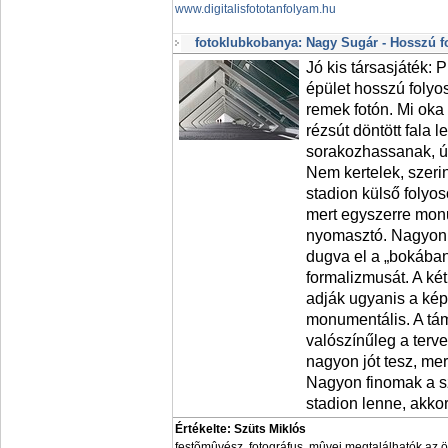
www.digitalisfototanfolyam.hu
fotoklubkobanya: Nagy Sugár - Hosszú f
Jó kis társasjáték: 
épület hosszú folyo
remek fotón. Mi oka 
rézsút döntött fala 
sorakozhassanak, ú
Nem kertelek, szeri
stadion külső folyos
mert egyszerre mon
nyomasztó. Nagyon 
dugva el a „bokában 
formalizmusát. A két
adják ugyanis a kép 
monumentális. A tá
valószínűleg a terv
nagyon jót tesz, mer
Nagyon finomak a sz
stadion lenne, akko
Értékelte: Szüts Miklós
festõmûvész, fotográfus, mûvei megtalálhatók az 