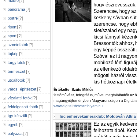
makró
[
?
]
hogy észrevesszük,
panoráma
[
?
]
Szerencse, hogy az 
keskeny sávban süt
portré
[
?
]
szerencse, hogy ebb
riport
[
?
]
siet/szalad egy nag
sport
[
?
]
kicsi lánnyal kézenf
Bressontól: ahhoz, 
szociofotók
[
?
]
egy képpé összeállj
tájkép
[
?
]
Szóval ez itt nagyo
mobilozó férfi figur
tárgyfotók
[
?
]
az ellenkező oldalró
természet
[
?
]
mögötti házról vis
utcaifotók
[
?
]
kis hétköznapi életk
város, építészet
[
?
]
Értékelte: Szüts Miklós
festõmûvész, fotográfus, mûvei megtalálhatók az 
vízalatti fotók
[
?
]
magángyûjteményben Magyarországon a Digitális 
www.digitalisfototanfolyam.hu
feldolgozott fotók
[
?
]
így készült
[
?
]
lucienhervekameraklub: Moldován Attila
Ez az egyik kedvenc
egyéb
[
?
]
felhozatalából. Kezd
pályázat
[
?
]
próbálta már, tudja