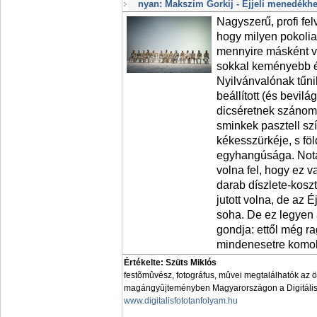
nyan: Makszim Gorkij - Éjjeli menedékhe
Nagyszerű, profi felv
hogy milyen pokoli
mennyire másként vi
sokkal keményebb é
Nyilvánvalónak tűni
beállított (és bevilá
dicséretnek szánom
sminkek pasztell szí
kékesszürkéje, s fö
egyhangúsága. Nota
volna fel, hogy ez 
darab díszlete-kos
jutott volna, de az 
soha. De ez legyen 
gondja: ettől még ra
mindenesetre komoly
Értékelte: Szüts Miklós
festõmûvész, fotográfus, mûvei megtalálhatók az 
magángyûjteményben Magyarországon a Digitális 
www.digitalisfototanfolyam.hu