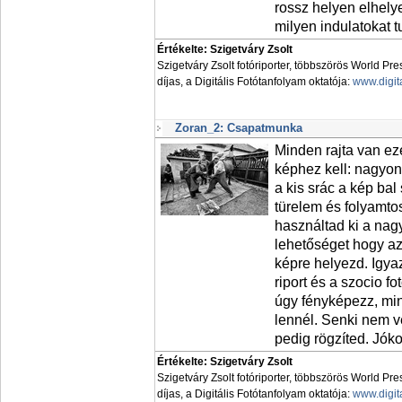
rossz helyen elhely
milyen indulatokat t
Értékelte: Szigetváry Zsolt
Szigetváry Zsolt fotóriporter, többszörös World Pr
díjas, a Digitális Fotótanfolyam oktatója:
www.digit
Zoran_2: Csapatmunka
Minden rajta van ez
képhez kell: nagyon
a kis srác a kép bal
türelem és folyamt
használtad ki a nag
lehetőséget hogy az
képre helyezd. Igyaz
riport és a szocio fo
úgy fényképezz, min
lennél. Senki nem ve
pedig rögzíted. Jókor
Értékelte: Szigetváry Zsolt
Szigetváry Zsolt fotóriporter, többszörös World Pr
díjas, a Digitális Fotótanfolyam oktatója:
www.digit