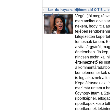
ken_da_hayadra: kijöttem a M O T E L -b
banánt... ;)
Végül (jól megkésve
mert amiket olvast
nekem, hogy itt ala
fejében rendbetenni
kifejezetten képérté
fontosnak tartom. E
a vita tárgyáról, mag
értelemben. Jó kép, 
nincsen technikai hib
értelmezhető és inst
a kommentáradatból i
komplementer kék sz
is foglalkoznék a fot
Képaláírásnak azt ír
mer' már untam a ban
úgyhogy ittam a Szige
riportképnél, elfoga
riportképek közé töl
riportképnek tekint