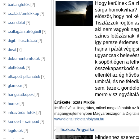
Hogy kerülnek Salz
barlangfotók
[
?
]
sárga homokvihar?
családi/emlékkép
[
?
]
először, hogy hol ké
csendélet
[
?
]
Tisztázzuk rögtön az
aki nem vagyok nag
csillagászat/égbolt
[
?
]
színes fotózásnak, 
digit. illusztráció
[
?
]
így persze érdemes 
hajnali párát végigs
divat
[
?
]
ugyancsak belevész 
dokumentumfotók
[
?
]
kisöpört égen a fel
életképek
[
?
]
összekapaszkodó s
ellentét az ég hűvös
elkapott pillanatok
[
?
]
umbrái, és ne feled
glamour
[
?
]
sem, (ezek, gondolo
merre visz egyáltalá
hangulatképek
[
?
]
Értékelte: Szüts Miklós
humor
[
?
]
festõmûvész, fotográfus, mûvei megtalálhatók az 
infravörös fotók
[
?
]
magángyûjteményben Magyarországon a Digitális 
www.digitalisfototanfolyam.hu
koncert - színpad
[
?
]
liczkas: Angyalka
légifotók
[
?
]
Mindenhez szerencse