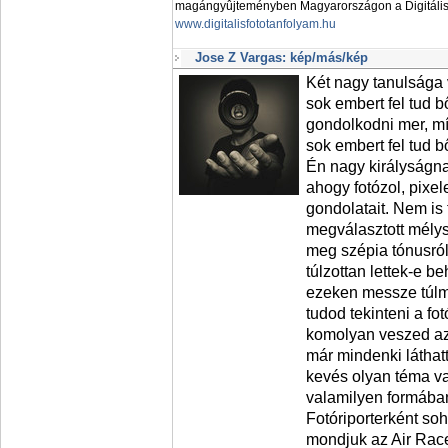
magángyûjteményben Magyarországon a Digitális 
www.digitalisfototanfolyam.hu
Jose Z Vargas: kép/más/kép
Két nagy tanulsága
sok embert fel tud b
gondolkodni mer, mí
sok embert fel tud b
Én nagy királyságna
ahogy fotózol, pixel
gondolatait. Nem is 
megválasztott mélys
meg szépia tónusról 
túlzottan lettek-e b
ezeken messze túlmu
tudod tekinteni a fo
komolyan veszed az
már mindenki láthat
kevés olyan téma va
valamilyen formába
Fotóriporterként s
mondjuk az Air Race