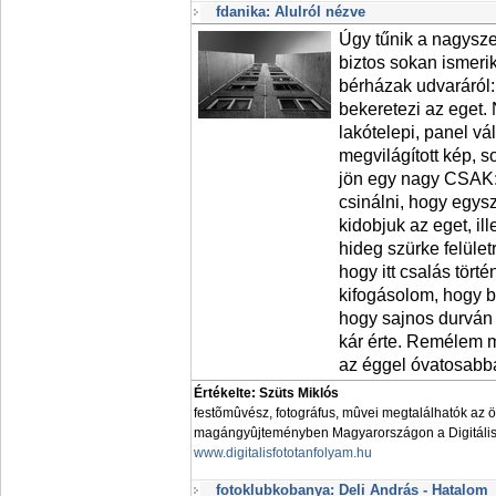
fdanika: Alulról nézve
Úgy tűnik a nagysze
biztos sokan ismerik
bérházak udvaráról: 
bekeretezi az eget.
lakótelepi, panel v
megvilágított kép, s
jön egy nagy CSAK:
csinálni, hogy egys
kidobjuk az eget, ill
hideg szürke felület
hogy itt csalás tört
kifogásolom, hogy b
hogy sajnos durván 
kár érte. Remélem m
az éggel óvatosabba
Értékelte: Szüts Miklós
festõmûvész, fotográfus, mûvei megtalálhatók az 
magángyûjteményben Magyarországon a Digitális 
www.digitalisfototanfolyam.hu
fotoklubkobanya: Deli András - Hatalom