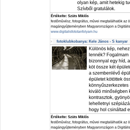
olyan kép, amit hetekig 
Szívből gratulálok.
Értékelte: Szüts Miklós
festõmûvész, fotográfus, mûvei megtalálhatók az 
magángyûjteményben Magyarországon a Digitális 
www.digitalisfototanfolyam.hu
fotoklubkobanya: Kele János - S kanyar
Különös kép, nehez
lennék? Fogalmam s
bizonnyal egy híd,
köt össze két épüle
a szembenlévő épüle
épületet kötöttek ö
könnyűszerkezetes c
kiváló minőségben k
kontrasztok, gyönyör
lehelletnyi szépiázá
hogy hol csináltad e
Értékelte: Szüts Miklós
festõmûvész, fotográfus, mûvei megtalálhatók az 
magángyûjteményben Magyarországon a Digitális 