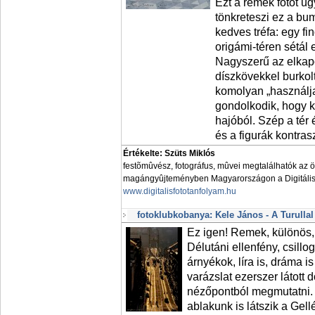
Ezt a remek fotót ug
tönkreteszi ez a bum
kedves tréfa: egy f
origámi-téren sétál
Nagyszerű az elkapo
díszkövekkel burkolt
komolyan „használja
gondolkodik, hogy ki
hajóból. Szép a tér 
és a figurák kontrasz
Értékelte: Szüts Miklós
festõmûvész, fotográfus, mûvei megtalálhatók az 
magángyûjteményben Magyarországon a Digitális 
www.digitalisfototanfolyam.hu
fotoklubkobanya: Kele János - A Turull
Ez igen! Remek, különös, 
Délutáni ellenfény, csill
árnyékok, líra is, dráma i
varázslat ezerszer látott 
nézőpontból megmutatni. 
ablakunk is látszik a Gellé