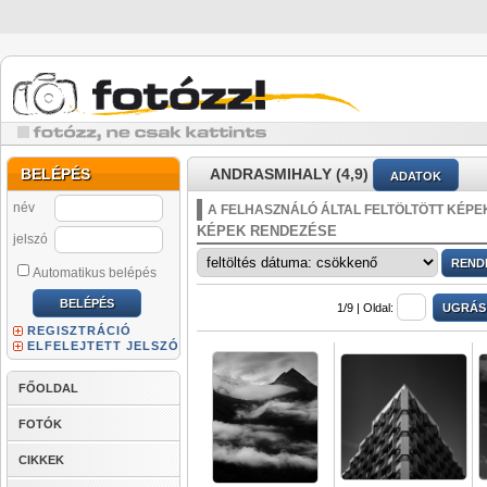
BELÉPÉS
ANDRASMIHALY (4,9)
ADATOK
név
A FELHASZNÁLÓ ÁLTAL FELTÖLTÖTT KÉPE
KÉPEK RENDEZÉSE
jelszó
Automatikus belépés
1/9 |
Oldal:
REGISZTRÁCIÓ
ELFELEJTETT JELSZÓ
FŐOLDAL
FOTÓK
CIKKEK