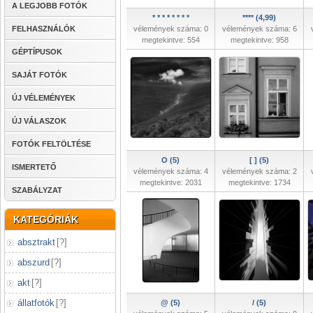
A LEGJOBB FOTÓK
* * * * * * * *
**** (4,99)
FELHASZNÁLÓK
vélemények száma: 0
vélemények száma: 6
megtekintve: 554
megtekintve: 958
GÉPTÍPUSOK
SAJÁT FOTÓK
ÚJ VÉLEMÉNYEK
ÚJ VÁLASZOK
FOTÓK FELTÖLTÉSE
O (5)
[ ] (5)
ISMERTETŐ
vélemények száma: 4
vélemények száma: 2
megtekintve: 2031
megtekintve: 1734
SZABÁLYZAT
KATEGÓRIÁK
absztrakt
[
?
]
abszurd
[
?
]
akt
[
?
]
állatfotók
[
?
]
@ (5)
/ (5)