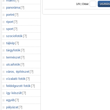
makró
[
?
]
1/9 |
Oldal:
panoráma
[
?
]
portré
[
?
]
riport
[
?
]
sport
[
?
]
szociofotók
[
?
]
tájkép
[
?
]
tárgyfotók
[
?
]
természet
[
?
]
utcaifotók
[
?
]
város, építészet
[
?
]
vízalatti fotók
[
?
]
feldolgozott fotók
[
?
]
így készült
[
?
]
egyéb
[
?
]
pályázat
[
?
]