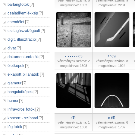
vélemények száma: 5
vélemények száma: 9
barlangfotók
[
?
]
megtekintve: 1852
megtekintve: 2231
családi/emlékkép
[
?
]
csendélet
[
?
]
csillagászat/égbolt
[
?
]
digit. illusztráció
[
?
]
divat
[
?
]
• • • • • • (5)
/ / (5)
dokumentumfotók
[
?
]
vélemények száma: 2
vélemények száma: 8
életképek
[
?
]
megtekintve: 1608
megtekintve: 1924
elkapott pillanatok
[
?
]
glamour
[
?
]
hangulatképek
[
?
]
humor
[
?
]
infravörös fotók
[
?
]
koncert - színpad
[
?
]
(5)
n (5)
vélemények száma: 1
vélemények száma: 6
légifotók
[
?
]
megtekintve: 1650
megtekintve: 1787