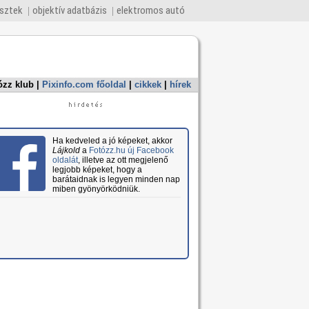
esztek
objektív adatbázis
elektromos autó
ózz klub
|
Pixinfo.com főoldal
|
cikkek
|
hírek
Ha kedveled a jó képeket, akkor
Lájkold
a
Fotózz.hu új Facebook
oldalát
, illetve az ott megjelenő
legjobb képeket, hogy a
barátaidnak is legyen minden nap
miben gyönyörködniük.