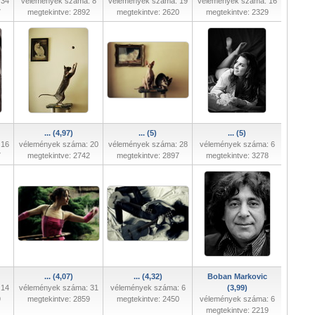
 34
vélemények száma: 8
vélemények száma: 19
vélemények száma: 16
7
megtekintve: 2892
megtekintve: 2620
megtekintve: 2329
... (4,97)
... (5)
... (5)
 16
vélemények száma: 20
vélemények száma: 28
vélemények száma: 6
7
megtekintve: 2742
megtekintve: 2897
megtekintve: 3278
... (4,07)
... (4,32)
Boban Markovic
 14
vélemények száma: 31
vélemények száma: 6
(3,99)
9
megtekintve: 2859
megtekintve: 2450
vélemények száma: 6
megtekintve: 2219