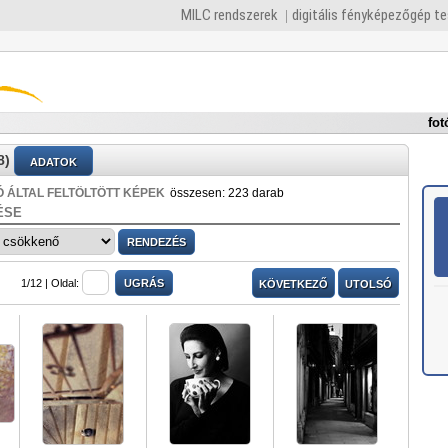
MILC rendszerek
digitális fényképezőgép t
fot
8)
ADATOK
 ÁLTAL FELTÖLTÖTT KÉPEK
összesen: 223 darab
ÉSE
1/12 |
Oldal:
KÖVETKEZŐ
UTOLSÓ