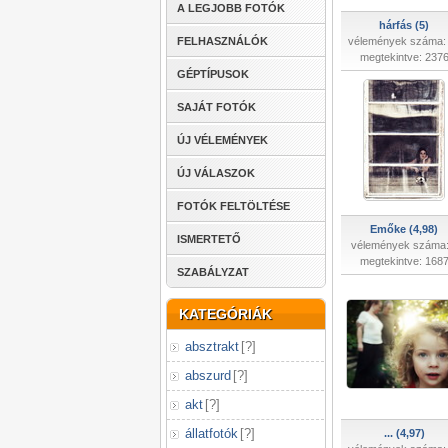
A LEGJOBB FOTÓK
hárfás (5)
FELHASZNÁLÓK
vélemények száma:
megtekintve: 237
GÉPTÍPUSOK
SAJÁT FOTÓK
ÚJ VÉLEMÉNYEK
ÚJ VÁLASZOK
FOTÓK FELTÖLTÉSE
Emőke (4,98)
ISMERTETŐ
vélemények száma:
megtekintve: 168
SZABÁLYZAT
KATEGÓRIÁK
absztrakt
[
?
]
abszurd
[
?
]
akt
[
?
]
állatfotók
[
?
]
... (4,97)