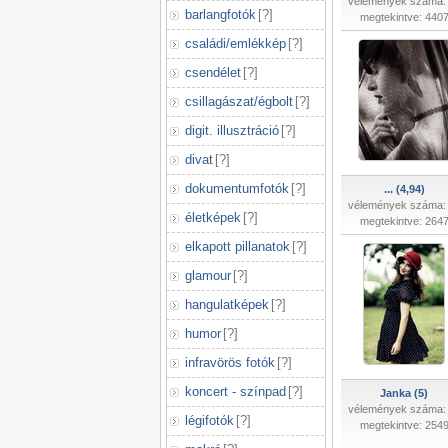
vélemények száma:
barlangfotók
[
?
]
megtekintve: 440
családi/emlékkép
[
?
]
csendélet
[
?
]
csillagászat/égbolt
[
?
]
digit. illusztráció
[
?
]
divat
[
?
]
dokumentumfotók
[
?
]
... (4,94)
vélemények száma:
életképek
[
?
]
megtekintve: 264
elkapott pillanatok
[
?
]
glamour
[
?
]
hangulatképek
[
?
]
humor
[
?
]
infravörös fotók
[
?
]
koncert - színpad
[
?
]
Janka (5)
vélemények száma:
légifotók
[
?
]
megtekintve: 254