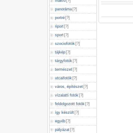
makró
[
?
]
panoráma
[
?
]
portré
[
?
]
riport
[
?
]
sport
[
?
]
szociofotók
[
?
]
tájkép
[
?
]
tárgyfotók
[
?
]
természet
[
?
]
utcaifotók
[
?
]
város, építészet
[
?
]
vízalatti fotók
[
?
]
feldolgozott fotók
[
?
]
így készült
[
?
]
egyéb
[
?
]
pályázat
[
?
]