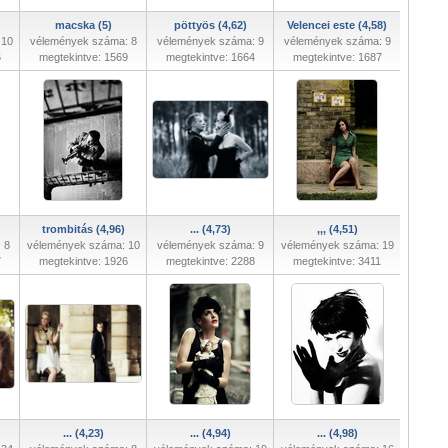
macska (5)
pöttyös (4,62)
Velencei este (4,58)
 10
vélemények száma: 8
vélemények száma: 9
vélemények száma: 9
6
megtekintve: 1569
megtekintve: 1664
megtekintve: 1687
trombitás (4,96)
... (4,73)
,,, (4,51)
 8
vélemények száma: 10
vélemények száma: 9
vélemények száma: 19
7
megtekintve: 1926
megtekintve: 2288
megtekintve: 3411
... (4,23)
... (4,94)
... (4,98)