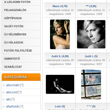
A LEGJOBB FOTÓK
Mano (4,79)
*** (4,96)
FELHASZNÁLÓK
vélemények száma: 11
vélemények száma: 11
megtekintve: 2495
megtekintve: 2308
GÉPTÍPUSOK
SAJÁT FOTÓK
ÚJ VÉLEMÉNYEK
ÚJ VÁLASZOK
FOTÓK FELTÖLTÉSE
Judit II. (4,99)
Judit I. (5)
ISMERTETŐ
vélemények száma: 25
vélemények száma: 35
megtekintve: 3364
megtekintve: 3037
SZABÁLYZAT
KATEGÓRIÁK
absztrakt
[
?
]
abszurd
[
?
]
akt
[
?
]
állatfotók
[
?
]
Lulu (5)
* * * (5)