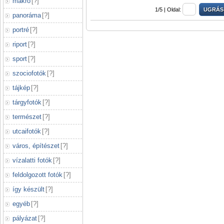
makró
[
?
]
1/5 |
Oldal:
panoráma
[
?
]
portré
[
?
]
riport
[
?
]
sport
[
?
]
szociofotók
[
?
]
tájkép
[
?
]
tárgyfotók
[
?
]
természet
[
?
]
utcaifotók
[
?
]
város, építészet
[
?
]
vízalatti fotók
[
?
]
feldolgozott fotók
[
?
]
így készült
[
?
]
egyéb
[
?
]
pályázat
[
?
]