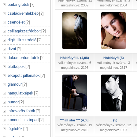
vélemények száma: 12
vélemények száma: 3
barlangfotók
[
?
]
megtekintve: 2359
megtekintve: 2004
családi/emlékkép
[
?
]
csendélet
[
?
]
csillagászat/égbolt
[
?
]
digit. illusztráció
[
?
]
divat
[
?
]
dokumentumfotók
[
?
]
Hókirályfi II. (4,08)
Hókirályfi (5)
vélemények száma: 6
vélemények száma: 3
életképek
[
?
]
megtekintve: 2196
megtekintve: 2317
elkapott pillanatok
[
?
]
glamour
[
?
]
hangulatképek
[
?
]
humor
[
?
]
infravörös fotók
[
?
]
koncert - színpad
[
?
]
*** all star *** (4,05)
... (5)
vélemények száma: 19
vélemények száma: 12
v
légifotók
[
?
]
megtekintve: 2816
megtekintve: 1957