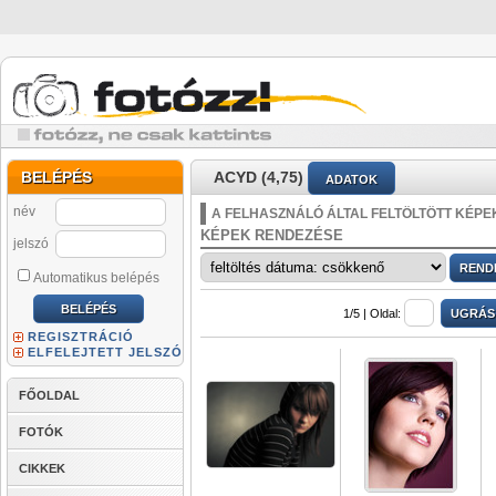
BELÉPÉS
ACYD (4,75)
ADATOK
név
A FELHASZNÁLÓ ÁLTAL FELTÖLTÖTT KÉPE
KÉPEK RENDEZÉSE
jelszó
Automatikus belépés
1/5 |
Oldal:
REGISZTRÁCIÓ
ELFELEJTETT JELSZÓ
FŐOLDAL
FOTÓK
CIKKEK