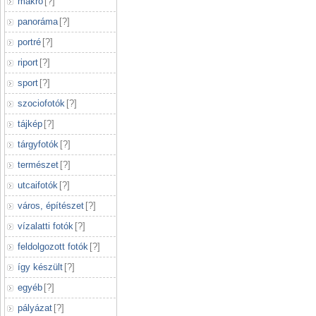
makró
[
?
]
panoráma
[
?
]
portré
[
?
]
riport
[
?
]
sport
[
?
]
szociofotók
[
?
]
tájkép
[
?
]
tárgyfotók
[
?
]
természet
[
?
]
utcaifotók
[
?
]
város, építészet
[
?
]
vízalatti fotók
[
?
]
feldolgozott fotók
[
?
]
így készült
[
?
]
egyéb
[
?
]
pályázat
[
?
]