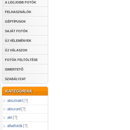
A LEGJOBB FOTÓK
FELHASZNÁLÓK
GÉPTÍPUSOK
SAJÁT FOTÓK
ÚJ VÉLEMÉNYEK
ÚJ VÁLASZOK
FOTÓK FELTÖLTÉSE
ISMERTETŐ
SZABÁLYZAT
KATEGÓRIÁK
absztrakt
[
?
]
abszurd
[
?
]
akt
[
?
]
állatfotók
[
?
]