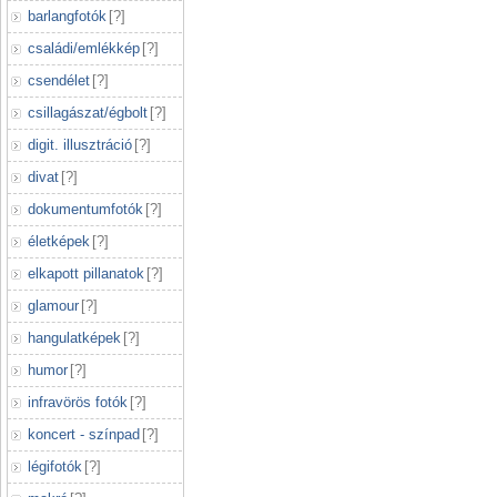
barlangfotók
[
?
]
családi/emlékkép
[
?
]
csendélet
[
?
]
csillagászat/égbolt
[
?
]
digit. illusztráció
[
?
]
divat
[
?
]
dokumentumfotók
[
?
]
életképek
[
?
]
elkapott pillanatok
[
?
]
glamour
[
?
]
hangulatképek
[
?
]
humor
[
?
]
infravörös fotók
[
?
]
koncert - színpad
[
?
]
légifotók
[
?
]