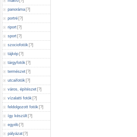
makró
[
?
]
panoráma
[
?
]
portré
[
?
]
riport
[
?
]
sport
[
?
]
szociofotók
[
?
]
tájkép
[
?
]
tárgyfotók
[
?
]
természet
[
?
]
utcaifotók
[
?
]
város, építészet
[
?
]
vízalatti fotók
[
?
]
feldolgozott fotók
[
?
]
így készült
[
?
]
egyéb
[
?
]
pályázat
[
?
]