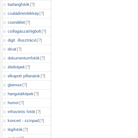
barlangfotók
[
?
]
családi/emlékkép
[
?
]
csendélet
[
?
]
csillagászat/égbolt
[
?
]
digit. illusztráció
[
?
]
divat
[
?
]
dokumentumfotók
[
?
]
életképek
[
?
]
elkapott pillanatok
[
?
]
glamour
[
?
]
hangulatképek
[
?
]
humor
[
?
]
infravörös fotók
[
?
]
koncert - színpad
[
?
]
légifotók
[
?
]