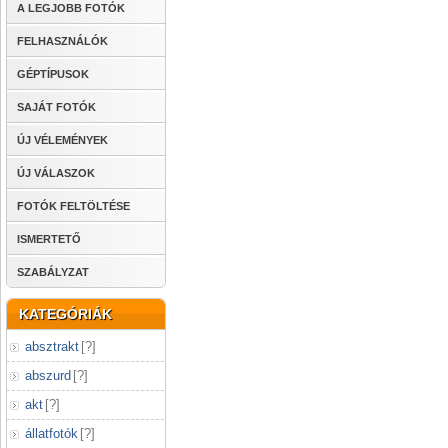
A LEGJOBB FOTÓK
FELHASZNÁLÓK
GÉPTÍPUSOK
SAJÁT FOTÓK
ÚJ VÉLEMÉNYEK
ÚJ VÁLASZOK
FOTÓK FELTÖLTÉSE
ISMERTETŐ
SZABÁLYZAT
KATEGÓRIÁK
absztrakt
[
?
]
abszurd
[
?
]
akt
[
?
]
állatfotók
[
?
]