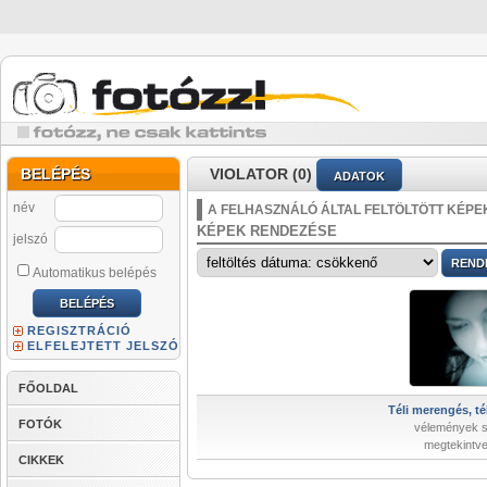
BELÉPÉS
VIOLATOR (0)
ADATOK
név
A FELHASZNÁLÓ ÁLTAL FELTÖLTÖTT KÉPE
KÉPEK RENDEZÉSE
jelszó
Automatikus belépés
REGISZTRÁCIÓ
ELFELEJTETT JELSZÓ
FŐOLDAL
Téli merengés, tél
FOTÓK
vélemények 
megtekintve
CIKKEK