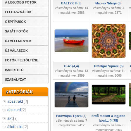
A LEGJOBB FOTÓK
BALTYK II (5)
Maono Ndege (5)
vélemények száma: 14
vélemények száma: 4
v
FELHASZNÁLÓK
megtekintve: 2583
megtekintve: 2371
GÉPTÍPUSOK
SAJÁT FOTÓK
ÚJ VÉLEMÉNYEK
ÚJ VÁLASZOK
FOTÓK FELTÖLTÉSE
G-48 (4,4)
Trafalgar Square (5)
A
ISMERTETŐ
vélemények száma: 13
vélemények száma: 11
megtekintve: 2599
megtekintve: 2068
SZABÁLYZAT
KATEGÓRIÁK
absztrakt
[
?
]
abszurd
[
?
]
Podwójna Tęcza (5)
Erdő mellett a legjobb
akt
[
?
]
vélemények száma: 7
lakni... (4,75)
megtekintve: 2412
vélemények száma: 8
állatfotók
[
?
]
megtekintve: 2663