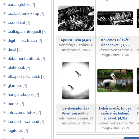
barlangfotók
[
?
]
családi/emlékkép
[
?
]
csendélet
[
?
]
csillagászat/égbolt
[
?
]
digit. illusztráció
[
?
]
Áprilisi Tréfa (4,41)
Kellemes Húsvéti
vélemények száma: 4
Ünnepeket! (3,66)
divat
[
?
]
megtekintve: 2055
vélemények száma: 3
v
megtekintve: 1840
dokumentumfotók
[
?
]
életképek
[
?
]
elkapott pillanatok
[
?
]
glamour
[
?
]
hangulatképek
[
?
]
humor
[
?
]
Lélekvándorlás -
Fehér madár, furcsa
infravörös fotók
[
?
]
Veled vagyok! (5)
csőrrel és belógó
F
vélemények száma: 14
ágakkal. (4,31)
koncert - színpad
[
?
]
megtekintve: 2579
vélemények száma: 24
v
megtekintve: 2979
légifotók
[
?
]