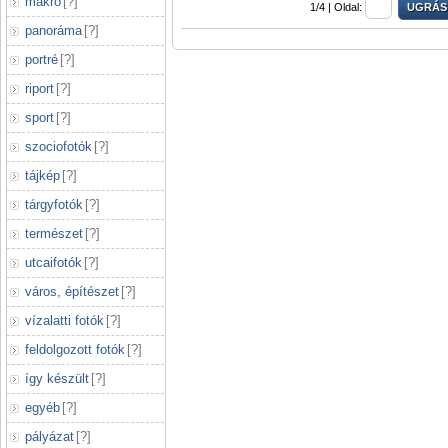
makró
[
?
]
1/4 |
Oldal:
panoráma
[
?
]
portré
[
?
]
riport
[
?
]
sport
[
?
]
szociofotók
[
?
]
tájkép
[
?
]
tárgyfotók
[
?
]
természet
[
?
]
utcaifotók
[
?
]
város, építészet
[
?
]
vízalatti fotók
[
?
]
feldolgozott fotók
[
?
]
így készült
[
?
]
egyéb
[
?
]
pályázat
[
?
]