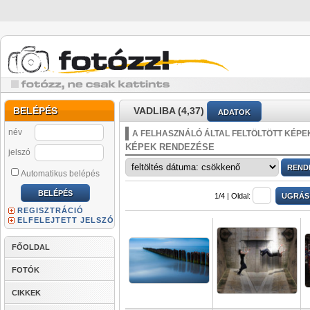
BELÉPÉS
VADLIBA (4,37)
ADATOK
név
A FELHASZNÁLÓ ÁLTAL FELTÖLTÖTT KÉPE
KÉPEK RENDEZÉSE
jelszó
Automatikus belépés
1/4 |
Oldal:
REGISZTRÁCIÓ
ELFELEJTETT JELSZÓ
FŐOLDAL
FOTÓK
CIKKEK