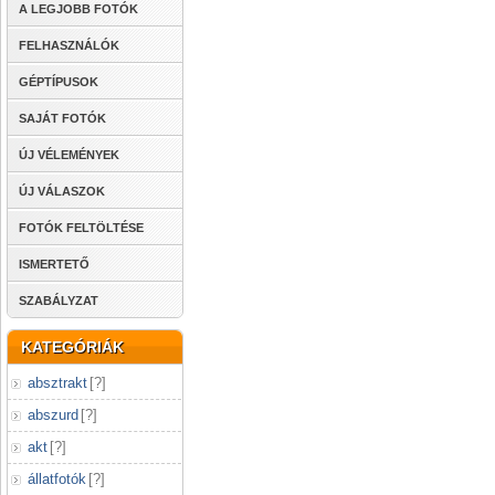
A LEGJOBB FOTÓK
FELHASZNÁLÓK
GÉPTÍPUSOK
SAJÁT FOTÓK
ÚJ VÉLEMÉNYEK
ÚJ VÁLASZOK
FOTÓK FELTÖLTÉSE
ISMERTETŐ
SZABÁLYZAT
KATEGÓRIÁK
absztrakt
[
?
]
abszurd
[
?
]
akt
[
?
]
állatfotók
[
?
]