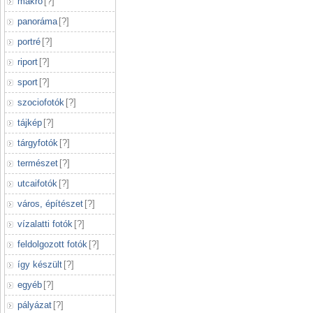
makró
[
?
]
panoráma
[
?
]
portré
[
?
]
riport
[
?
]
sport
[
?
]
szociofotók
[
?
]
tájkép
[
?
]
tárgyfotók
[
?
]
természet
[
?
]
utcaifotók
[
?
]
város, építészet
[
?
]
vízalatti fotók
[
?
]
feldolgozott fotók
[
?
]
így készült
[
?
]
egyéb
[
?
]
pályázat
[
?
]