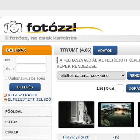
BELÉPÉS
TRYUMF (4,86)
ADATOK
név
A FELHASZNÁLÓ ÁLTAL FELTÖLTÖTT KÉPE
KÉPEK RENDEZÉSE
jelszó
Automatikus belépés
1/26 |
Oldal:
REGISZTRÁCIÓ
ELFELEJTETT JELSZÓ
FŐOLDAL
FOTÓK
CIKKEK
Hol vagy? (4,21)
- (5)