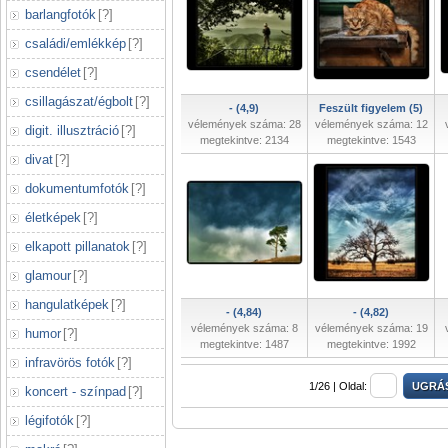
barlangfotók
[
?
]
családi/emlékkép
[
?
]
csendélet
[
?
]
csillagászat/égbolt
[
?
]
- (4,9)
Feszült figyelem (5)
vélemények száma: 28
vélemények száma: 12
digit. illusztráció
[
?
]
megtekintve: 2134
megtekintve: 1543
divat
[
?
]
dokumentumfotók
[
?
]
életképek
[
?
]
elkapott pillanatok
[
?
]
glamour
[
?
]
hangulatképek
[
?
]
- (4,84)
- (4,82)
vélemények száma: 8
vélemények száma: 19
humor
[
?
]
megtekintve: 1487
megtekintve: 1992
infravörös fotók
[
?
]
1/26 |
Oldal:
koncert - színpad
[
?
]
légifotók
[
?
]