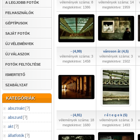
vélemények száma: 8
vélemények száma: 14
A LEGJOBB FOTÓK
megtekintve: 1386
megtekintve: 1959
FELHASZNÁLÓK
GÉPTÍPUSOK
SAJÁT FOTÓK
ÚJ VÉLEMÉNYEK
- (4,99)
városon át (4,5)
ÚJ VÁLASZOK
vélemények száma: 3
vélemények száma: 3
v
megtekintve: 1458
megtekintve: 1502
FOTÓK FELTÖLTÉSE
ISMERTETŐ
SZABÁLYZAT
KATEGÓRIÁK
absztrakt
[
?
]
- (4,91)
r é t e g e k (5)
abszurd
[
?
]
vélemények száma: 18
vélemények száma: 3
v
megtekintve: 1680
megtekintve: 1493
akt
[
?
]
állatfotók
[
?
]