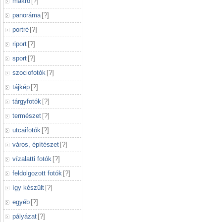
makró
[
?
]
panoráma
[
?
]
portré
[
?
]
riport
[
?
]
sport
[
?
]
szociofotók
[
?
]
tájkép
[
?
]
tárgyfotók
[
?
]
természet
[
?
]
utcaifotók
[
?
]
város, építészet
[
?
]
vízalatti fotók
[
?
]
feldolgozott fotók
[
?
]
így készült
[
?
]
egyéb
[
?
]
pályázat
[
?
]