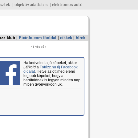
esztek
objektív adatbázis
elektromos autó
ózz klub
|
Pixinfo.com főoldal
|
cikkek
|
hírek
Ha kedveled a jó képeket, akkor
Lájkold
a
Fotózz.hu új Facebook
oldalát
, illetve az ott megjelenő
legjobb képeket, hogy a
barátaidnak is legyen minden nap
miben gyönyörködniük.