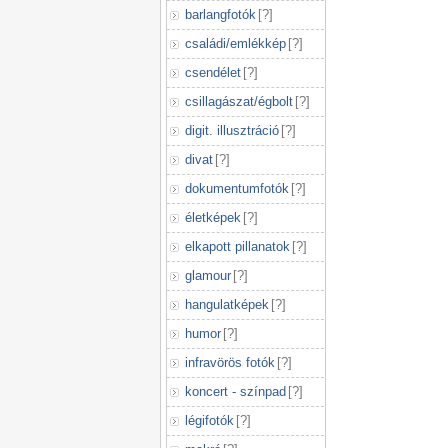
barlangfotók
[
?
]
családi/emlékkép
[
?
]
csendélet
[
?
]
csillagászat/égbolt
[
?
]
digit. illusztráció
[
?
]
divat
[
?
]
dokumentumfotók
[
?
]
életképek
[
?
]
elkapott pillanatok
[
?
]
glamour
[
?
]
hangulatképek
[
?
]
humor
[
?
]
infravörös fotók
[
?
]
koncert - színpad
[
?
]
légifotók
[
?
]