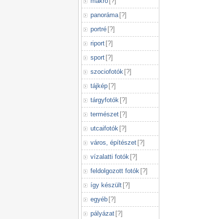
makró
[
?
]
panoráma
[
?
]
portré
[
?
]
riport
[
?
]
sport
[
?
]
szociofotók
[
?
]
tájkép
[
?
]
tárgyfotók
[
?
]
természet
[
?
]
utcaifotók
[
?
]
város, építészet
[
?
]
vízalatti fotók
[
?
]
feldolgozott fotók
[
?
]
így készült
[
?
]
egyéb
[
?
]
pályázat
[
?
]