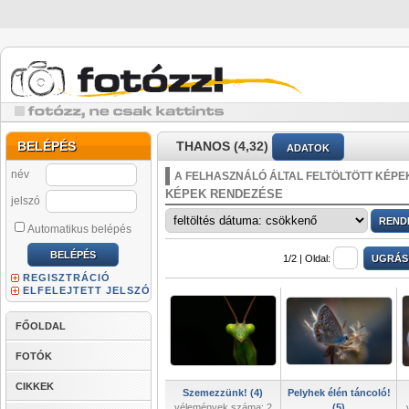
BELÉPÉS
THANOS (4,32)
ADATOK
név
A FELHASZNÁLÓ ÁLTAL FELTÖLTÖTT KÉPE
KÉPEK RENDEZÉSE
jelszó
Automatikus belépés
1/2 |
Oldal:
REGISZTRÁCIÓ
ELFELEJTETT JELSZÓ
FŐOLDAL
FOTÓK
CIKKEK
Szemezzünk! (4)
Pelyhek élén táncoló!
vélemények száma: 2
(5)