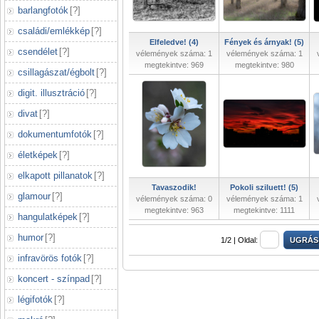
barlangfotók
[
?
]
családi/emlékkép
[
?
]
Elfeledve! (4)
Fények és árnyak! (5)
csendélet
[
?
]
vélemények száma: 1
vélemények száma: 1
megtekintve: 969
megtekintve: 980
csillagászat/égbolt
[
?
]
digit. illusztráció
[
?
]
divat
[
?
]
dokumentumfotók
[
?
]
életképek
[
?
]
elkapott pillanatok
[
?
]
Tavaszodik!
Pokoli sziluett! (5)
glamour
[
?
]
vélemények száma: 0
vélemények száma: 1
megtekintve: 963
megtekintve: 1111
hangulatképek
[
?
]
humor
[
?
]
1/2 |
Oldal:
infravörös fotók
[
?
]
koncert - színpad
[
?
]
légifotók
[
?
]