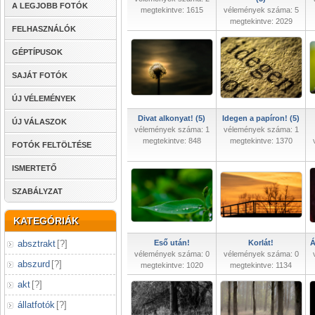
A LEGJOBB FOTÓK
megtekintve: 1615
vélemények száma: 5
megtekintve: 2029
FELHASZNÁLÓK
GÉPTÍPUSOK
SAJÁT FOTÓK
ÚJ VÉLEMÉNYEK
Divat alkonyat! (5)
Idegen a papíron! (5)
ÚJ VÁLASZOK
vélemények száma: 1
vélemények száma: 1
megtekintve: 848
megtekintve: 1370
FOTÓK FELTÖLTÉSE
ISMERTETŐ
SZABÁLYZAT
KATEGÓRIÁK
absztrakt
[
?
]
Eső után!
Korlát!
Á
vélemények száma: 0
vélemények száma: 0
abszurd
[
?
]
megtekintve: 1020
megtekintve: 1134
akt
[
?
]
állatfotók
[
?
]