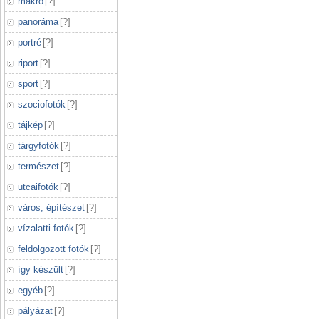
makró
[
?
]
panoráma
[
?
]
portré
[
?
]
riport
[
?
]
sport
[
?
]
szociofotók
[
?
]
tájkép
[
?
]
tárgyfotók
[
?
]
természet
[
?
]
utcaifotók
[
?
]
város, építészet
[
?
]
vízalatti fotók
[
?
]
feldolgozott fotók
[
?
]
így készült
[
?
]
egyéb
[
?
]
pályázat
[
?
]