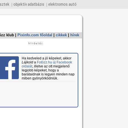
esztek
objektív adatbázis
elektromos autó
ózz klub
|
Pixinfo.com főoldal
|
cikkek
|
hírek
Ha kedveled a jó képeket, akkor
Lájkold
a
Fotózz.hu új Facebook
oldalát
, illetve az ott megjelenő
legjobb képeket, hogy a
barátaidnak is legyen minden nap
miben gyönyörködniük.