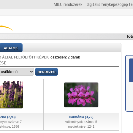
MILC rendszerek
digitális fényképezőgép t
fot
ADATOK
 ÁLTAL FELTÖLTÖTT KÉPEK
összesen: 2 darab
ÉSE
end (2,93)
Harmónia (3,72)
nyek száma: 7
vélemények száma: 5
ekintve: 1586
megtekintve: 1241