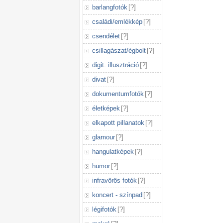
barlangfotók
[
?
]
családi/emlékkép
[
?
]
csendélet
[
?
]
csillagászat/égbolt
[
?
]
digit. illusztráció
[
?
]
divat
[
?
]
dokumentumfotók
[
?
]
életképek
[
?
]
elkapott pillanatok
[
?
]
glamour
[
?
]
hangulatképek
[
?
]
humor
[
?
]
infravörös fotók
[
?
]
koncert - színpad
[
?
]
légifotók
[
?
]