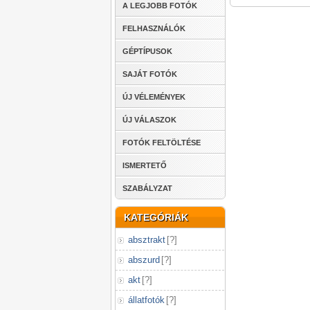
A LEGJOBB FOTÓK
FELHASZNÁLÓK
GÉPTÍPUSOK
SAJÁT FOTÓK
ÚJ VÉLEMÉNYEK
ÚJ VÁLASZOK
FOTÓK FELTÖLTÉSE
ISMERTETŐ
SZABÁLYZAT
KATEGÓRIÁK
absztrakt
[
?
]
abszurd
[
?
]
akt
[
?
]
állatfotók
[
?
]