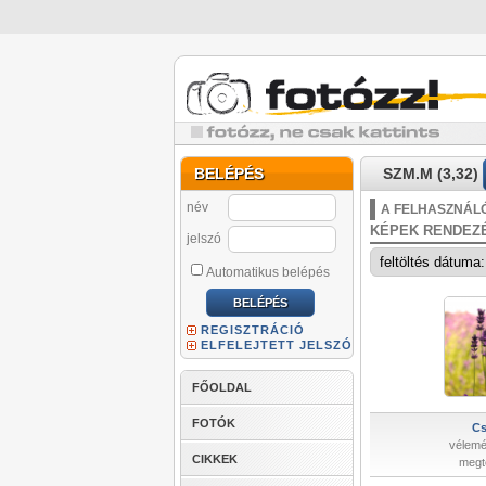
BELÉPÉS
SZM.M (3,32)
név
A FELHASZNÁLÓ
KÉPEK RENDEZ
jelszó
Automatikus belépés
REGISZTRÁCIÓ
ELFELEJTETT JELSZÓ
FŐOLDAL
FOTÓK
Cs
vélemé
CIKKEK
megt