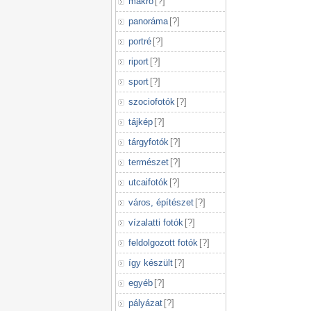
makró
[
?
]
panoráma
[
?
]
portré
[
?
]
riport
[
?
]
sport
[
?
]
szociofotók
[
?
]
tájkép
[
?
]
tárgyfotók
[
?
]
természet
[
?
]
utcaifotók
[
?
]
város, építészet
[
?
]
vízalatti fotók
[
?
]
feldolgozott fotók
[
?
]
így készült
[
?
]
egyéb
[
?
]
pályázat
[
?
]