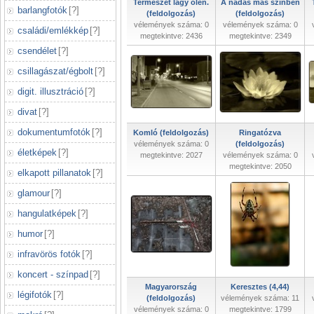
Természet lágy ölén.
A nádas más színben
barlangfotók
[
?
]
(feldolgozás)
(feldolgozás)
vélemények száma: 0
vélemények száma: 0
családi/emlékkép
[
?
]
megtekintve: 2436
megtekintve: 2349
csendélet
[
?
]
csillagászat/égbolt
[
?
]
digit. illusztráció
[
?
]
divat
[
?
]
dokumentumfotók
[
?
]
Komló (feldolgozás)
Ringatózva
vélemények száma: 0
(feldolgozás)
életképek
[
?
]
megtekintve: 2027
vélemények száma: 0
megtekintve: 2050
elkapott pillanatok
[
?
]
glamour
[
?
]
hangulatképek
[
?
]
humor
[
?
]
infravörös fotók
[
?
]
koncert - színpad
[
?
]
Magyarország
Keresztes (4,44)
légifotók
[
?
]
(feldolgozás)
vélemények száma: 11
vélemények száma: 0
megtekintve: 1799