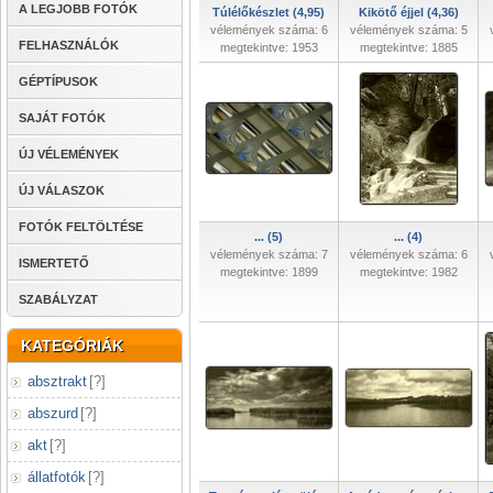
A LEGJOBB FOTÓK
Túlélőkészlet (4,95)
Kikötő éjjel (4,36)
vélemények száma: 6
vélemények száma: 5
FELHASZNÁLÓK
megtekintve: 1953
megtekintve: 1885
GÉPTÍPUSOK
SAJÁT FOTÓK
ÚJ VÉLEMÉNYEK
ÚJ VÁLASZOK
FOTÓK FELTÖLTÉSE
... (5)
... (4)
vélemények száma: 7
vélemények száma: 6
ISMERTETŐ
megtekintve: 1899
megtekintve: 1982
SZABÁLYZAT
KATEGÓRIÁK
absztrakt
[
?
]
abszurd
[
?
]
akt
[
?
]
állatfotók
[
?
]