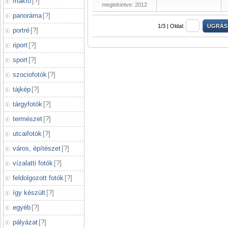
makró
[
?
]
megtekintve: 2012
panoráma
[
?
]
1/3 |
Oldal:
portré
[
?
]
riport
[
?
]
sport
[
?
]
szociofotók
[
?
]
tájkép
[
?
]
tárgyfotók
[
?
]
természet
[
?
]
utcaifotók
[
?
]
város, építészet
[
?
]
vízalatti fotók
[
?
]
feldolgozott fotók
[
?
]
így készült
[
?
]
egyéb
[
?
]
pályázat
[
?
]