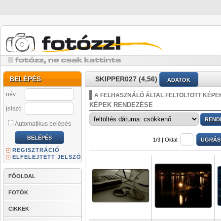
BELÉPÉS
SKIPPER027 (4,56)
ADATOK
név
A FELHASZNÁLÓ ÁLTAL FELTÖLTÖTT KÉPE
KÉPEK RENDEZÉSE
jelszó
Automatikus belépés
1/3 |
Oldal:
REGISZTRÁCIÓ
ELFELEJTETT JELSZÓ
FŐOLDAL
FOTÓK
CIKKEK