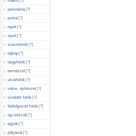
makró
[
?
]
panoráma
[
?
]
portré
[
?
]
riport
[
?
]
sport
[
?
]
szociofotók
[
?
]
tájkép
[
?
]
tárgyfotók
[
?
]
természet
[
?
]
utcaifotók
[
?
]
város, építészet
[
?
]
vízalatti fotók
[
?
]
feldolgozott fotók
[
?
]
így készült
[
?
]
egyéb
[
?
]
pályázat
[
?
]