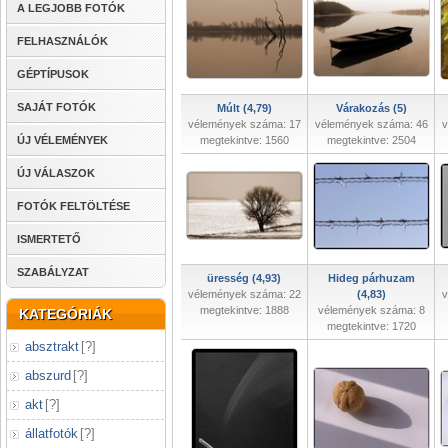
A LEGJOBB FOTÓK
FELHASZNÁLÓK
GÉPTÍPUSOK
SAJÁT FOTÓK
Múlt (4,79)
Várakozás (5)
vélemények száma: 17
vélemények száma: 46
v
ÚJ VÉLEMÉNYEK
megtekintve: 1560
megtekintve: 2504
ÚJ VÁLASZOK
FOTÓK FELTÖLTÉSE
ISMERTETŐ
SZABÁLYZAT
üresség (4,93)
Hideg párhuzam
vélemények száma: 22
(4,83)
v
megtekintve: 1888
vélemények száma: 8
KATEGÓRIÁK
megtekintve: 1720
absztrakt
[
?
]
abszurd
[
?
]
akt
[
?
]
állatfotók
[
?
]