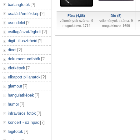
barlangfotók
[
?
]
családi/emlékkép
[
?
]
Füst (4,88)
Dió (5)
vélemények száma: 9
vélemények száma: 9
v
csendélet
[
?
]
megtekintve: 1714
megtekintve: 1699
csillagászat/égbolt
[
?
]
digit. illusztráció
[
?
]
divat
[
?
]
dokumentumfotók
[
?
]
életképek
[
?
]
elkapott pillanatok
[
?
]
glamour
[
?
]
hangulatképek
[
?
]
humor
[
?
]
infravörös fotók
[
?
]
koncert - színpad
[
?
]
légifotók
[
?
]