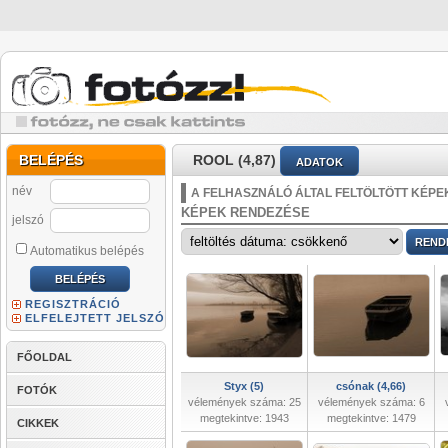
BELÉPÉS
ROOL (4,87)
ADATOK
név
A FELHASZNÁLÓ ÁLTAL FELTÖLTÖTT KÉPE
KÉPEK RENDEZÉSE
jelszó
Automatikus belépés
REGISZTRÁCIÓ
ELFELEJTETT JELSZÓ
FŐOLDAL
Styx (5)
csónak (4,66)
FOTÓK
vélemények száma: 25
vélemények száma: 6
megtekintve: 1943
megtekintve: 1479
CIKKEK