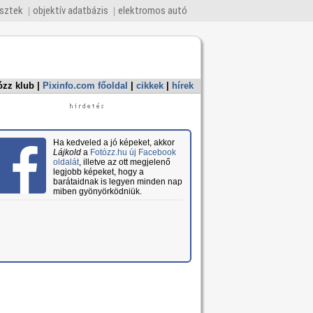
esztek
objektív adatbázis
elektromos autó
ózz klub
|
Pixinfo.com főoldal
|
cikkek
|
hírek
Ha kedveled a jó képeket, akkor
Lájkold
a
Fotózz.hu új Facebook
oldalát
, illetve az ott megjelenő
legjobb képeket, hogy a
barátaidnak is legyen minden nap
miben gyönyörködniük.