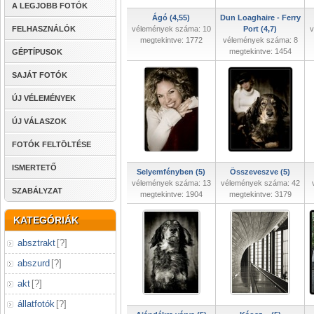
A LEGJOBB FOTÓK
Ágó (4,55)
Dun Loaghaire - Ferry
FELHASZNÁLÓK
vélemények száma: 10
Port (4,7)
v
megtekintve: 1772
vélemények száma: 8
megtekintve: 1454
GÉPTÍPUSOK
SAJÁT FOTÓK
ÚJ VÉLEMÉNYEK
ÚJ VÁLASZOK
FOTÓK FELTÖLTÉSE
ISMERTETŐ
Selyemfényben (5)
Összeveszve (5)
vélemények száma: 13
vélemények száma: 42
SZABÁLYZAT
megtekintve: 1904
megtekintve: 3179
KATEGÓRIÁK
absztrakt
[
?
]
abszurd
[
?
]
akt
[
?
]
állatfotók
[
?
]