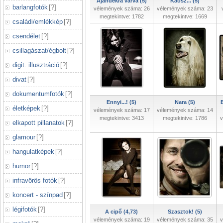
Ajándékra várva (5)
Káosz... (5)
barlangfotók
[
?
]
vélemények száma: 26
vélemények száma: 23
megtekintve: 1782
megtekintve: 1669
családi/emlékkép
[
?
]
csendélet
[
?
]
csillagászat/égbolt
[
?
]
digit. illusztráció
[
?
]
divat
[
?
]
dokumentumfotók
[
?
]
Ennyi...! (5)
Nara (5)
életképek
[
?
]
vélemények száma: 17
vélemények száma: 14
megtekintve: 3413
megtekintve: 1786
v
elkapott pillanatok
[
?
]
glamour
[
?
]
hangulatképek
[
?
]
humor
[
?
]
infravörös fotók
[
?
]
koncert - színpad
[
?
]
légifotók
[
?
]
A cipő (4,73)
Szasztok! (5)
vélemények száma: 19
vélemények száma: 35
v