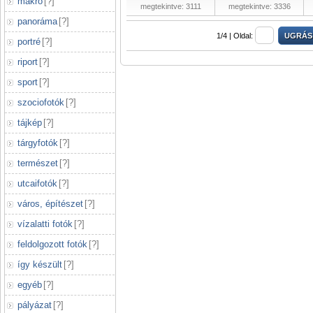
makró
[
?
]
megtekintve: 3111
megtekintve: 3336
panoráma
[
?
]
1/4 |
Oldal:
portré
[
?
]
riport
[
?
]
sport
[
?
]
szociofotók
[
?
]
tájkép
[
?
]
tárgyfotók
[
?
]
természet
[
?
]
utcaifotók
[
?
]
város, építészet
[
?
]
vízalatti fotók
[
?
]
feldolgozott fotók
[
?
]
így készült
[
?
]
egyéb
[
?
]
pályázat
[
?
]