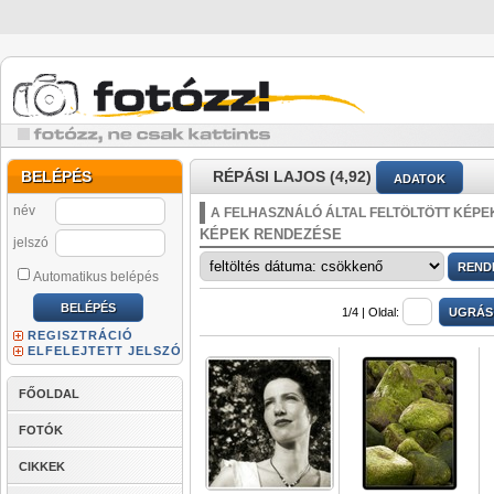
BELÉPÉS
RÉPÁSI LAJOS (4,92)
ADATOK
név
A FELHASZNÁLÓ ÁLTAL FELTÖLTÖTT KÉPE
KÉPEK RENDEZÉSE
jelszó
Automatikus belépés
1/4 |
Oldal:
REGISZTRÁCIÓ
ELFELEJTETT JELSZÓ
FŐOLDAL
FOTÓK
CIKKEK