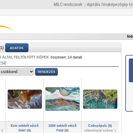
MILC rendszerek
digitális fényképezőgép t
fot
1)
ADATOK
 ÁLTAL FELTÖLTÖTT KÉPEK
összesen: 14 darab
ÉSE
Ezer sebből vérző
1000 sebből vérző
Csikszépvíz (5)
 2
föld! (5)
Föld (5)
vélemények száma: 1