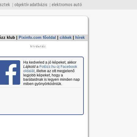
esztek
objektív adatbázis
elektromos autó
ózz klub
|
Pixinfo.com főoldal
|
cikkek
|
hírek
Ha kedveled a jó képeket, akkor
Lájkold
a
Fotózz.hu új Facebook
oldalát
, illetve az ott megjelenő
legjobb képeket, hogy a
barátaidnak is legyen minden nap
miben gyönyörködniük.