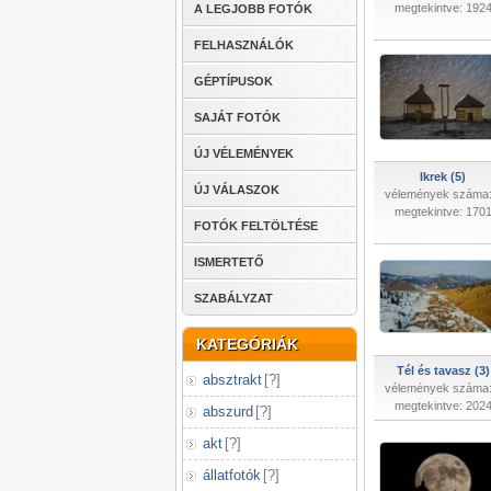
megtekintve: 192
A LEGJOBB FOTÓK
FELHASZNÁLÓK
GÉPTÍPUSOK
SAJÁT FOTÓK
ÚJ VÉLEMÉNYEK
Ikrek (5)
ÚJ VÁLASZOK
vélemények száma:
megtekintve: 170
FOTÓK FELTÖLTÉSE
ISMERTETŐ
SZABÁLYZAT
KATEGÓRIÁK
Tél és tavasz (3)
absztrakt
[
?
]
vélemények száma:
megtekintve: 202
abszurd
[
?
]
akt
[
?
]
állatfotók
[
?
]