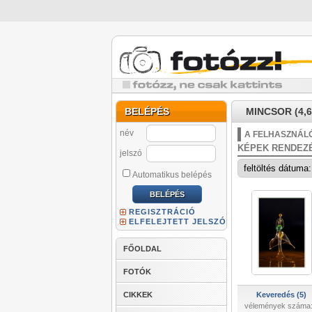
BELÉPÉS
MINCSOR (4,6
név
A FELHASZNÁLÓ
KÉPEK RENDEZ
jelszó
Automatikus belépés
REGISZTRÁCIÓ
ELFELEJTETT JELSZÓ
FŐOLDAL
FOTÓK
CIKKEK
Keveredés (5)
vélemények száma: