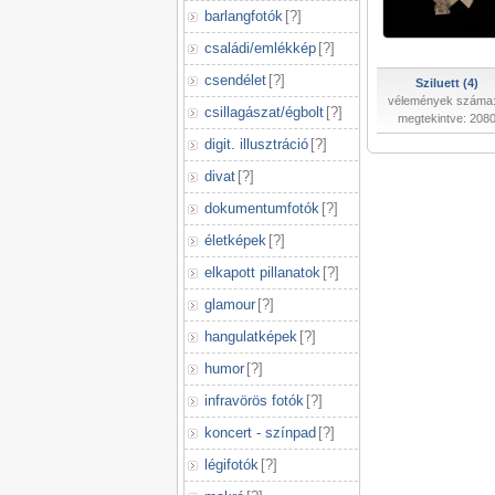
barlangfotók
[
?
]
családi/emlékkép
[
?
]
csendélet
[
?
]
Sziluett (4)
vélemények száma:
csillagászat/égbolt
[
?
]
megtekintve: 208
digit. illusztráció
[
?
]
divat
[
?
]
dokumentumfotók
[
?
]
életképek
[
?
]
elkapott pillanatok
[
?
]
glamour
[
?
]
hangulatképek
[
?
]
humor
[
?
]
infravörös fotók
[
?
]
koncert - színpad
[
?
]
légifotók
[
?
]