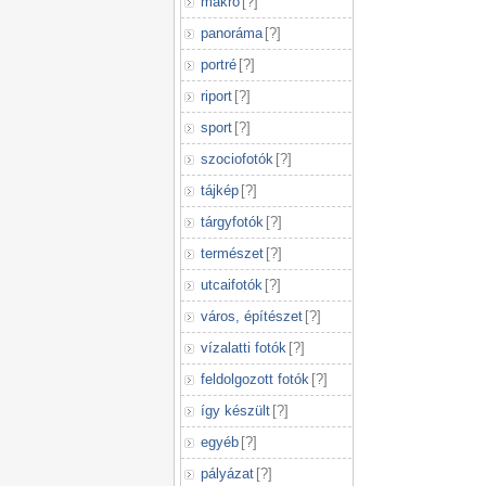
makró
[
?
]
panoráma
[
?
]
portré
[
?
]
riport
[
?
]
sport
[
?
]
szociofotók
[
?
]
tájkép
[
?
]
tárgyfotók
[
?
]
természet
[
?
]
utcaifotók
[
?
]
város, építészet
[
?
]
vízalatti fotók
[
?
]
feldolgozott fotók
[
?
]
így készült
[
?
]
egyéb
[
?
]
pályázat
[
?
]