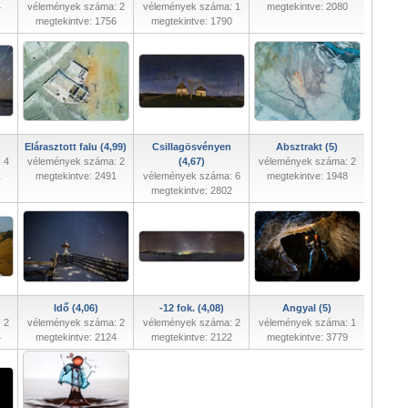
4
vélemények száma: 2
vélemények száma: 1
megtekintve: 2080
megtekintve: 1756
megtekintve: 1790
Elárasztott falu (4,99)
Csillagösvényen
Absztrakt (5)
 4
vélemények száma: 2
(4,67)
vélemények száma: 2
1
megtekintve: 2491
vélemények száma: 6
megtekintve: 1948
megtekintve: 2802
Idő (4,06)
-12 fok. (4,08)
Angyal (5)
 2
vélemények száma: 2
vélemények száma: 2
vélemények száma: 1
4
megtekintve: 2124
megtekintve: 2122
megtekintve: 3779