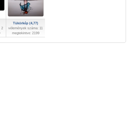
Tükörkép (4,77)
 2
vélemények száma: 11
0
megtekintve: 2199