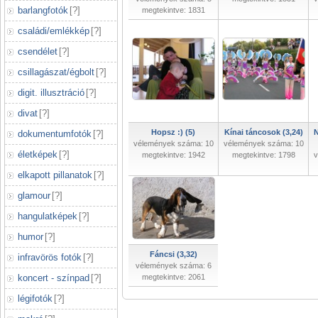
barlangfotók
[
?
]
megtekintve: 1831
családi/emlékkép
[
?
]
csendélet
[
?
]
csillagászat/égbolt
[
?
]
digit. illusztráció
[
?
]
divat
[
?
]
Hopsz :) (5)
Kínai táncosok (3,24)
N
dokumentumfotók
[
?
]
vélemények száma: 10
vélemények száma: 10
életképek
[
?
]
megtekintve: 1942
megtekintve: 1798
v
elkapott pillanatok
[
?
]
glamour
[
?
]
hangulatképek
[
?
]
humor
[
?
]
Fáncsi (3,32)
infravörös fotók
[
?
]
vélemények száma: 6
koncert - színpad
[
?
]
megtekintve: 2061
légifotók
[
?
]