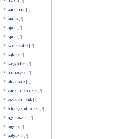
makró
[
?
]
panoráma
[
?
]
portré
[
?
]
riport
[
?
]
sport
[
?
]
szociofotók
[
?
]
tájkép
[
?
]
tárgyfotók
[
?
]
természet
[
?
]
utcaifotók
[
?
]
város, építészet
[
?
]
vízalatti fotók
[
?
]
feldolgozott fotók
[
?
]
így készült
[
?
]
egyéb
[
?
]
pályázat
[
?
]