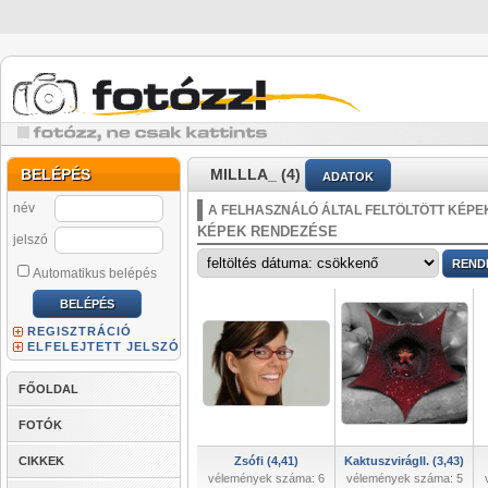
BELÉPÉS
MILLLA_ (4)
ADATOK
név
A FELHASZNÁLÓ ÁLTAL FELTÖLTÖTT KÉPE
KÉPEK RENDEZÉSE
jelszó
Automatikus belépés
REGISZTRÁCIÓ
ELFELEJTETT JELSZÓ
FŐOLDAL
FOTÓK
CIKKEK
Zsófi (4,41)
KaktuszvirágII. (3,43)
vélemények száma: 6
vélemények száma: 5