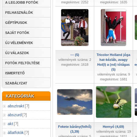
megtekintve: 2252
megtekintve: 1635
A LEGJOBB FOTÓK
FELHASZNÁLÓK
GÉPTÍPUSOK
SAJÁT FOTÓK
ÚJ VÉLEMÉNYEK
ÚJ VÁLASZOK
--- (5)
Tricolor Holland jóga
vélemények száma: 2
hat-kézláb, avagy
FOTÓK FELTÖLTÉSE
megtekintve: 1618
Hol(l) a (nd) tótágas
e
(5)
ISMERTETŐ
vélemények száma: 9
megtekintve: 1681
SZABÁLYZAT
KATEGÓRIÁK
absztrakt
[
?
]
abszurd
[
?
]
akt
[
?
]
Fekete bárány(felhő)
Hernyó (4,69)
(3,39)
vélemények száma: 19
állatfotók
[
?
]
vélemények száma: 5
megtekintve: 1831
v