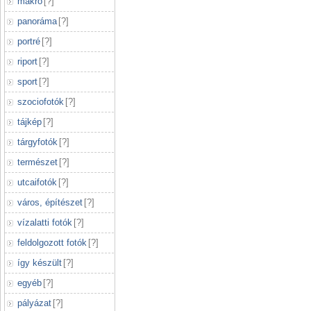
makró
[
?
]
panoráma
[
?
]
portré
[
?
]
riport
[
?
]
sport
[
?
]
szociofotók
[
?
]
tájkép
[
?
]
tárgyfotók
[
?
]
természet
[
?
]
utcaifotók
[
?
]
város, építészet
[
?
]
vízalatti fotók
[
?
]
feldolgozott fotók
[
?
]
így készült
[
?
]
egyéb
[
?
]
pályázat
[
?
]