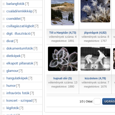
barlangfotók
[
?
]
családi/emlékkép
[
?
]
csendélet
[
?
]
csillagászat/égbolt
[
?
]
Tél a Hargitán (4,73)
jégvirágok (4,82)
digit. illusztráció
[
?
]
vélemények száma: 4
vélemények száma: 8
v
divat
[
?
]
megtekintve: 1891
megtekintve: 1767
dokumentumfotók
[
?
]
életképek
[
?
]
elkapott pillanatok
[
?
]
glamour
[
?
]
hangulatképek
[
?
]
hajnali dér (5)
küzdelem (4,78)
vélemények száma: 13
vélemények száma: 7
humor
[
?
]
megtekintve: 1880
megtekintve: 1676
infravörös fotók
[
?
]
koncert - színpad
[
?
]
1/3 |
Oldal:
légifotók
[
?
]