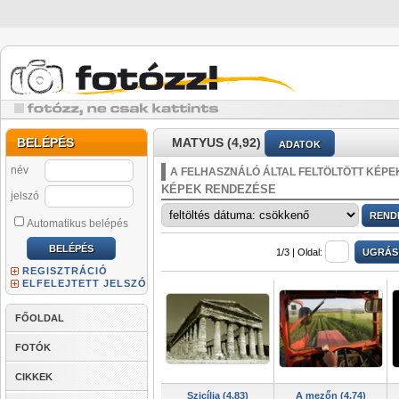
BELÉPÉS
MATYUS (4,92)
ADATOK
név
A FELHASZNÁLÓ ÁLTAL FELTÖLTÖTT KÉPE
KÉPEK RENDEZÉSE
jelszó
Automatikus belépés
1/3 |
Oldal:
REGISZTRÁCIÓ
ELFELEJTETT JELSZÓ
FŐOLDAL
FOTÓK
CIKKEK
Szicília (4,83)
A mezőn (4,74)