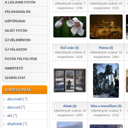
A LEGJOBB FOTÓK
vélemények száma: 7
vélemények száma: 10
megtekintve: 1746
megtekintve: 1519
FELHASZNÁLÓK
GÉPTÍPUSOK
SAJÁT FOTÓK
ÚJ VÉLEMÉNYEK
Eső után (5)
Palota (5)
ÚJ VÁLASZOK
vélemények száma: 8
vélemények száma: 12
v
megtekintve: 1618
megtekintve: 1964
FOTÓK FELTÖLTÉSE
ISMERTETŐ
SZABÁLYZAT
KATEGÓRIÁK
absztrakt
[
?
]
Ablak (5)
Séta a temetőben (5)
abszurd
[
?
]
vélemények száma: 10
vélemények száma: 9
akt
[
?
]
megtekintve: 1650
megtekintve: 1610
állatfotók
[
?
]