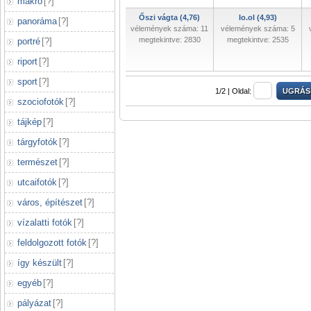
makró
[
?
]
Őszi vágta (4,76)
Io.oI (4,93)
panoráma
[
?
]
vélemények száma: 11
vélemények száma: 5
megtekintve: 2830
megtekintve: 2535
portré
[
?
]
riport
[
?
]
sport
[
?
]
1/2 |
Oldal:
szociofotók
[
?
]
tájkép
[
?
]
tárgyfotók
[
?
]
természet
[
?
]
utcaifotók
[
?
]
város, építészet
[
?
]
vízalatti fotók
[
?
]
feldolgozott fotók
[
?
]
így készült
[
?
]
egyéb
[
?
]
pályázat
[
?
]