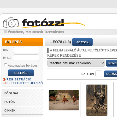
BELÉPÉS
LEO78 (4,3)
ADATOK
név
A FELHASZNÁLÓ ÁLTAL FELTÖLTÖTT KÉPE
KÉPEK RENDEZÉSE
jelszó
Automatikus belépés
1/2 |
Oldal:
REGISZTRÁCIÓ
ELFELEJTETT JELSZÓ
FŐOLDAL
FOTÓK
CIKKEK