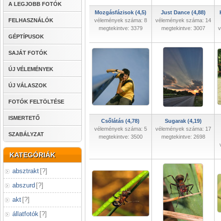
A LEGJOBB FOTÓK
Mozgásfázisok (4,5)
Just Dance (4,88)
FELHASZNÁLÓK
vélemények száma: 8
vélemények száma: 14
megtekintve: 3379
megtekintve: 3007
v
GÉPTÍPUSOK
SAJÁT FOTÓK
ÚJ VÉLEMÉNYEK
ÚJ VÁLASZOK
FOTÓK FELTÖLTÉSE
ISMERTETŐ
Csőlátás (4,78)
Sugarak (4,19)
vélemények száma: 5
vélemények száma: 17
SZABÁLYZAT
megtekintve: 3500
megtekintve: 2698
KATEGÓRIÁK
absztrakt
[
?
]
abszurd
[
?
]
akt
[
?
]
állatfotók
[
?
]