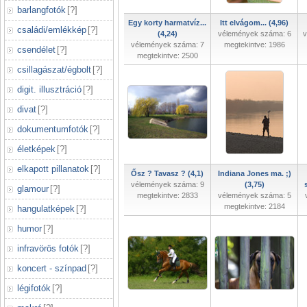
barlangfotók
[
?
]
Egy korty harmatvíz...
Itt elvágom... (4,96)
családi/emlékkép
[
?
]
(4,24)
vélemények száma: 6
v
vélemények száma: 7
megtekintve: 1986
csendélet
[
?
]
megtekintve: 2500
csillagászat/égbolt
[
?
]
digit. illusztráció
[
?
]
divat
[
?
]
dokumentumfotók
[
?
]
életképek
[
?
]
elkapott pillanatok
[
?
]
Ősz ? Tavasz ? (4,1)
Indiana Jones ma. ;)
vélemények száma: 9
(3,75)
glamour
[
?
]
megtekintve: 2833
vélemények száma: 5
megtekintve: 2184
hangulatképek
[
?
]
humor
[
?
]
infravörös fotók
[
?
]
koncert - színpad
[
?
]
légifotók
[
?
]