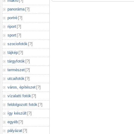
makró
[
?
]
panoráma
[
?
]
portré
[
?
]
riport
[
?
]
sport
[
?
]
szociofotók
[
?
]
tájkép
[
?
]
tárgyfotók
[
?
]
természet
[
?
]
utcaifotók
[
?
]
város, építészet
[
?
]
vízalatti fotók
[
?
]
feldolgozott fotók
[
?
]
így készült
[
?
]
egyéb
[
?
]
pályázat
[
?
]