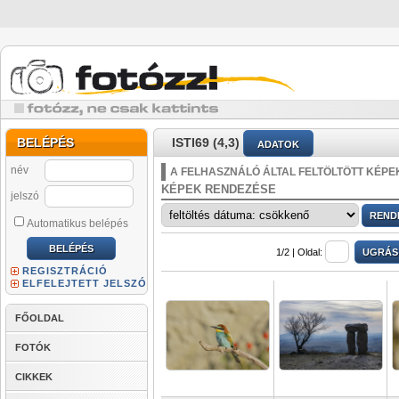
BELÉPÉS
ISTI69 (4,3)
ADATOK
név
A FELHASZNÁLÓ ÁLTAL FELTÖLTÖTT KÉPE
KÉPEK RENDEZÉSE
jelszó
Automatikus belépés
1/2 |
Oldal:
REGISZTRÁCIÓ
ELFELEJTETT JELSZÓ
FŐOLDAL
FOTÓK
CIKKEK