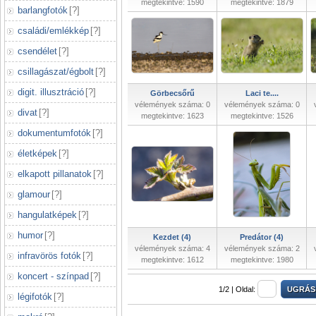
megtekintve: 1590
megtekintve: 1879
barlangfotók
[
?
]
családi/emlékkép
[
?
]
csendélet
[
?
]
csillagászat/égbolt
[
?
]
digit. illusztráció
[
?
]
Görbecsőrű
Laci te....
vélemények száma: 0
vélemények száma: 0
divat
[
?
]
megtekintve: 1623
megtekintve: 1526
dokumentumfotók
[
?
]
életképek
[
?
]
elkapott pillanatok
[
?
]
glamour
[
?
]
hangulatképek
[
?
]
humor
[
?
]
Kezdet (4)
Predátor (4)
vélemények száma: 4
vélemények száma: 2
infravörös fotók
[
?
]
megtekintve: 1612
megtekintve: 1980
koncert - színpad
[
?
]
1/2 |
Oldal:
légifotók
[
?
]