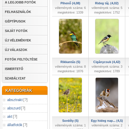
A LEGJOBB FOTÓK
Pihenő (4,08)
Rideg táj. (4,02)
vélemények száma: 6
vélemények száma: 5
FELHASZNÁLÓK
megtekintve: 1339
megtekintve: 1752
GÉPTÍPUSOK
SAJÁT FOTÓK
ÚJ VÉLEMÉNYEK
ÚJ VÁLASZOK
FOTÓK FELTÖLTÉSE
Rikkantás (5)
Cigánycsuk (4,42)
vélemények száma: 8
vélemények száma: 3
ISMERTETŐ
megtekintve: 1876
megtekintve: 1789
SZABÁLYZAT
KATEGÓRIÁK
absztrakt
[
?
]
abszurd
[
?
]
akt
[
?
]
Sordély (5)
Egy hideg nap... (4,5)
állatfotók
[
?
]
vélemények száma: 1
vélemények száma: 2