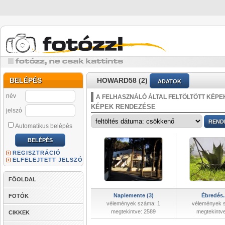
BELÉPÉS
HOWARD58 (2)
ADATOK
név
A FELHASZNÁLÓ ÁLTAL FELTÖLTÖTT KÉPE
KÉPEK RENDEZÉSE
jelszó
Automatikus belépés
REGISZTRÁCIÓ
ELFELEJTETT JELSZÓ
FŐOLDAL
Naplemente (3)
Ébredés..
FOTÓK
vélemények száma: 1
vélemények 
megtekintve: 2589
megtekintv
CIKKEK