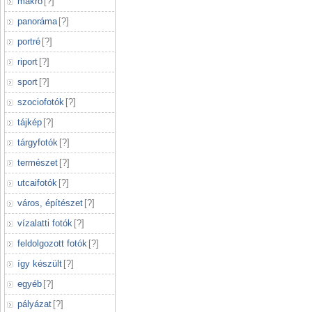
makró
[
?
]
panoráma
[
?
]
portré
[
?
]
riport
[
?
]
sport
[
?
]
szociofotók
[
?
]
tájkép
[
?
]
tárgyfotók
[
?
]
természet
[
?
]
utcaifotók
[
?
]
város, építészet
[
?
]
vízalatti fotók
[
?
]
feldolgozott fotók
[
?
]
így készült
[
?
]
egyéb
[
?
]
pályázat
[
?
]