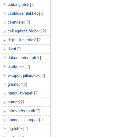
barlangfotók
[
?
]
családi/emlékkép
[
?
]
csendélet
[
?
]
csillagászat/égbolt
[
?
]
digit. illusztráció
[
?
]
divat
[
?
]
dokumentumfotók
[
?
]
életképek
[
?
]
elkapott pillanatok
[
?
]
glamour
[
?
]
hangulatképek
[
?
]
humor
[
?
]
infravörös fotók
[
?
]
koncert - színpad
[
?
]
légifotók
[
?
]