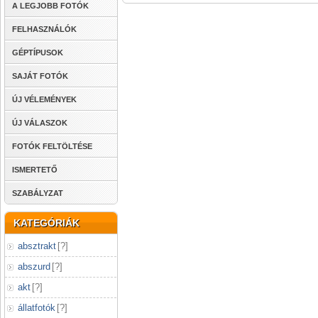
A LEGJOBB FOTÓK
FELHASZNÁLÓK
GÉPTÍPUSOK
SAJÁT FOTÓK
ÚJ VÉLEMÉNYEK
ÚJ VÁLASZOK
FOTÓK FELTÖLTÉSE
ISMERTETŐ
SZABÁLYZAT
KATEGÓRIÁK
absztrakt
[
?
]
abszurd
[
?
]
akt
[
?
]
állatfotók
[
?
]