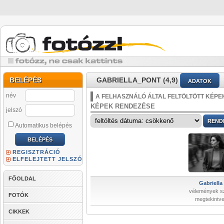
BELÉPÉS
GABRIELLA_PONT (4,9)
ADATOK
név
A FELHASZNÁLÓ ÁLTAL FELTÖLTÖTT KÉPE
KÉPEK RENDEZÉSE
jelszó
Automatikus belépés
REGISZTRÁCIÓ
ELFELEJTETT JELSZÓ
FŐOLDAL
Gabriella 
vélemények s
FOTÓK
megtekintve
CIKKEK