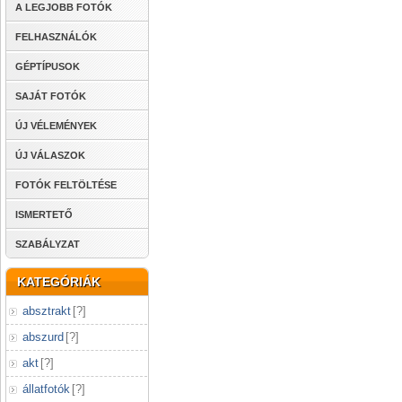
A LEGJOBB FOTÓK
FELHASZNÁLÓK
GÉPTÍPUSOK
SAJÁT FOTÓK
ÚJ VÉLEMÉNYEK
ÚJ VÁLASZOK
FOTÓK FELTÖLTÉSE
ISMERTETŐ
SZABÁLYZAT
KATEGÓRIÁK
absztrakt
[
?
]
abszurd
[
?
]
akt
[
?
]
állatfotók
[
?
]