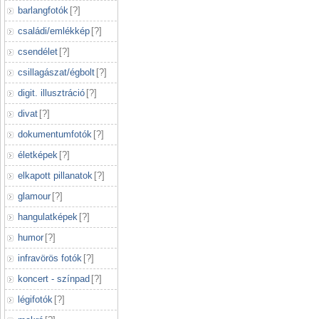
barlangfotók
[
?
]
családi/emlékkép
[
?
]
csendélet
[
?
]
csillagászat/égbolt
[
?
]
digit. illusztráció
[
?
]
divat
[
?
]
dokumentumfotók
[
?
]
életképek
[
?
]
elkapott pillanatok
[
?
]
glamour
[
?
]
hangulatképek
[
?
]
humor
[
?
]
infravörös fotók
[
?
]
koncert - színpad
[
?
]
légifotók
[
?
]