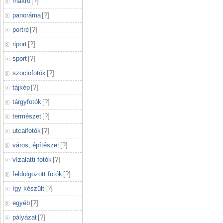
makró
[
?
]
panoráma
[
?
]
portré
[
?
]
riport
[
?
]
sport
[
?
]
szociofotók
[
?
]
tájkép
[
?
]
tárgyfotók
[
?
]
természet
[
?
]
utcaifotók
[
?
]
város, építészet
[
?
]
vízalatti fotók
[
?
]
feldolgozott fotók
[
?
]
így készült
[
?
]
egyéb
[
?
]
pályázat
[
?
]