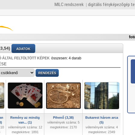
MILC rendszerek
digitális fényképezőgép t
fot
3,54)
ADATOK
 ÁLTAL FELTÖLTÖTT KÉPEK
összesen: 4 darab
ÉSE
an
Remény az mindig
Pihenő (3,38)
Bukarest három arca
8)
van... (1)
vélemények száma: 5
(5)
 10
vélemények száma: 12
megtekintve: 2170
vélemények száma: 4
8
megtekintve: 1891
megtekintve: 2349