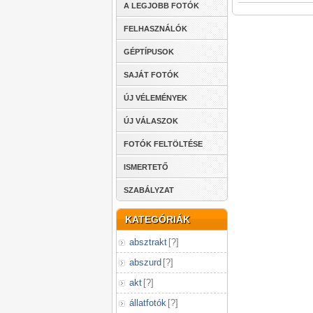
A LEGJOBB FOTÓK
FELHASZNÁLÓK
GÉPTÍPUSOK
SAJÁT FOTÓK
ÚJ VÉLEMÉNYEK
ÚJ VÁLASZOK
FOTÓK FELTÖLTÉSE
ISMERTETŐ
SZABÁLYZAT
KATEGÓRIÁK
absztrakt
[
?
]
abszurd
[
?
]
akt
[
?
]
állatfotók
[
?
]