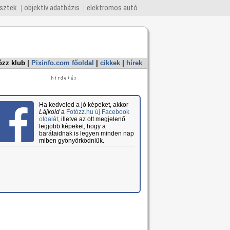
esztek
objektív adatbázis
elektromos autó
ózz klub
|
Pixinfo.com főoldal
|
cikkek
|
hírek
Ha kedveled a jó képeket, akkor
Lájkold
a
Fotózz.hu új Facebook
oldalát
, illetve az ott megjelenő
legjobb képeket, hogy a
barátaidnak is legyen minden nap
miben gyönyörködniük.