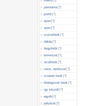
makró
[
?
]
panoráma
[
?
]
portré
[
?
]
riport
[
?
]
sport
[
?
]
szociofotók
[
?
]
tájkép
[
?
]
tárgyfotók
[
?
]
természet
[
?
]
utcaifotók
[
?
]
város, építészet
[
?
]
vízalatti fotók
[
?
]
feldolgozott fotók
[
?
]
így készült
[
?
]
egyéb
[
?
]
pályázat
[
?
]