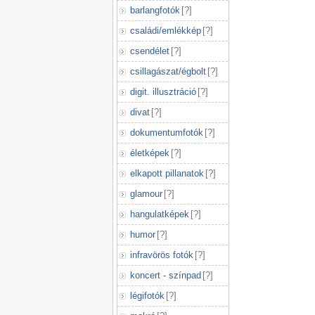
barlangfotók
[
?
]
családi/emlékkép
[
?
]
csendélet
[
?
]
csillagászat/égbolt
[
?
]
digit. illusztráció
[
?
]
divat
[
?
]
dokumentumfotók
[
?
]
életképek
[
?
]
elkapott pillanatok
[
?
]
glamour
[
?
]
hangulatképek
[
?
]
humor
[
?
]
infravörös fotók
[
?
]
koncert - színpad
[
?
]
légifotók
[
?
]