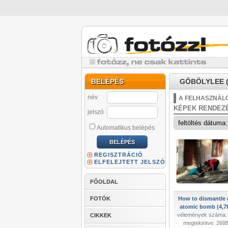
BELÉPÉS
GŐBÖLYLEE (
név
A FELHASZNÁLÓ
KÉPEK RENDEZ
jelszó
Automatikus belépés
REGISZTRÁCIÓ
ELFELEJTETT JELSZÓ
FŐOLDAL
FOTÓK
How to dismantle 
atomic bomb (4,7
vélemények száma:
CIKKEK
megtekintve: 268