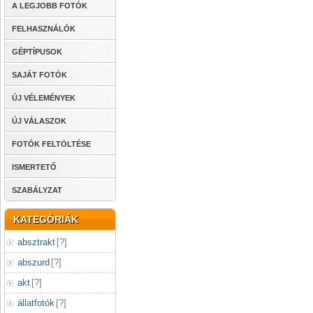
A LEGJOBB FOTÓK
FELHASZNÁLÓK
GÉPTÍPUSOK
SAJÁT FOTÓK
ÚJ VÉLEMÉNYEK
ÚJ VÁLASZOK
FOTÓK FELTÖLTÉSE
ISMERTETŐ
SZABÁLYZAT
KATEGÓRIÁK
absztrakt
[
?
]
abszurd
[
?
]
akt
[
?
]
állatfotók
[
?
]