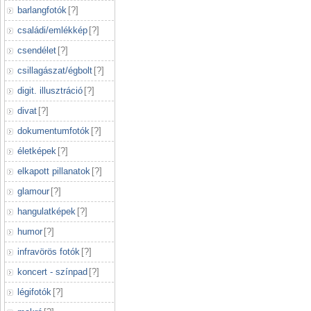
barlangfotók
[
?
]
családi/emlékkép
[
?
]
csendélet
[
?
]
csillagászat/égbolt
[
?
]
digit. illusztráció
[
?
]
divat
[
?
]
dokumentumfotók
[
?
]
életképek
[
?
]
elkapott pillanatok
[
?
]
glamour
[
?
]
hangulatképek
[
?
]
humor
[
?
]
infravörös fotók
[
?
]
koncert - színpad
[
?
]
légifotók
[
?
]