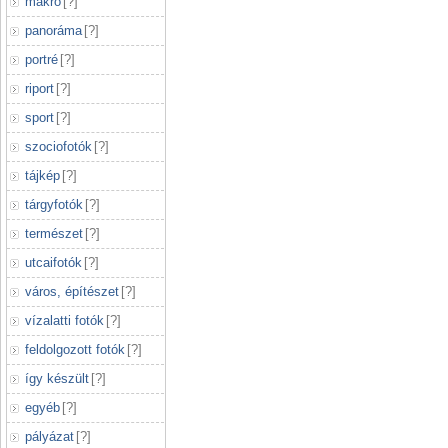
makró
[
?
]
panoráma
[
?
]
portré
[
?
]
riport
[
?
]
sport
[
?
]
szociofotók
[
?
]
tájkép
[
?
]
tárgyfotók
[
?
]
természet
[
?
]
utcaifotók
[
?
]
város, építészet
[
?
]
vízalatti fotók
[
?
]
feldolgozott fotók
[
?
]
így készült
[
?
]
egyéb
[
?
]
pályázat
[
?
]