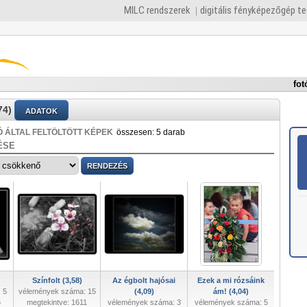
MILC rendszerek
digitális fényképezőgép t
fot
74)
ADATOK
 ÁLTAL FELTÖLTÖTT KÉPEK
összesen: 5 darab
ÉSE
Színfolt (3,58)
Az égbolt hajósai
Ezek a mi rózsáink
 5
vélemények száma: 15
(4,09)
ám! (4,04)
6
megtekintve: 1611
vélemények száma: 3
vélemények száma: 5