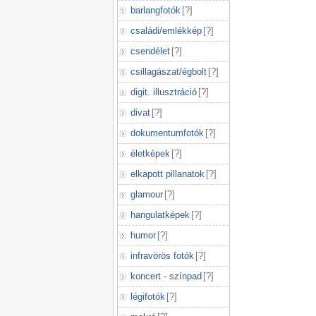
barlangfotók
[
?
]
családi/emlékkép
[
?
]
csendélet
[
?
]
csillagászat/égbolt
[
?
]
digit. illusztráció
[
?
]
divat
[
?
]
dokumentumfotók
[
?
]
életképek
[
?
]
elkapott pillanatok
[
?
]
glamour
[
?
]
hangulatképek
[
?
]
humor
[
?
]
infravörös fotók
[
?
]
koncert - színpad
[
?
]
légifotók
[
?
]