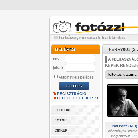
BELÉPÉS
FERRY001 (3,
név
A FELHASZNÁLÓ
KÉPEK RENDEZ
jelszó
Automatikus belépés
REGISZTRÁCIÓ
ELFELEJTETT JELSZÓ
FŐOLDAL
FOTÓK
Pati Porté (4,01)
CIKKEK
vélemények száma:
megtekintve: 128