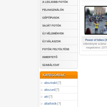
A LEGJOBB FOTÓK
FELHASZNÁLÓK
GÉPTÍPUSOK
SAJÁT FOTÓK
ÚJ VÉLEMÉNYEK
Power of bikes (3
ÚJ VÁLASZOK
vélemények száma:
megtekintve: 237
FOTÓK FELTÖLTÉSE
ISMERTETŐ
SZABÁLYZAT
KATEGÓRIÁK
absztrakt
[
?
]
abszurd
[
?
]
akt
[
?
]
állatfotók
[
?
]