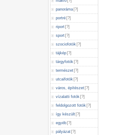
makró
[
?
]
panoráma
[
?
]
portré
[
?
]
riport
[
?
]
sport
[
?
]
szociofotók
[
?
]
tájkép
[
?
]
tárgyfotók
[
?
]
természet
[
?
]
utcaifotók
[
?
]
város, építészet
[
?
]
vízalatti fotók
[
?
]
feldolgozott fotók
[
?
]
így készült
[
?
]
egyéb
[
?
]
pályázat
[
?
]