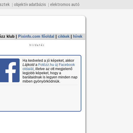
esztek
objektív adatbázis
elektromos autó
ózz klub
|
Pixinfo.com főoldal
|
cikkek
|
hírek
Ha kedveled a jó képeket, akkor
Lájkold
a
Fotózz.hu új Facebook
oldalát
, illetve az ott megjelenő
legjobb képeket, hogy a
barátaidnak is legyen minden nap
miben gyönyörködniük.