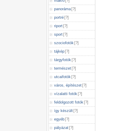
makró
[
?
]
panoráma
[
?
]
portré
[
?
]
riport
[
?
]
sport
[
?
]
szociofotók
[
?
]
tájkép
[
?
]
tárgyfotók
[
?
]
természet
[
?
]
utcaifotók
[
?
]
város, építészet
[
?
]
vízalatti fotók
[
?
]
feldolgozott fotók
[
?
]
így készült
[
?
]
egyéb
[
?
]
pályázat
[
?
]