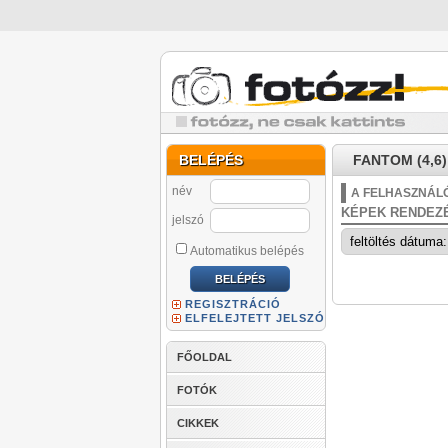
BELÉPÉS
FANTOM (4,6)
név
A FELHASZNÁLÓ
KÉPEK RENDEZ
jelszó
Automatikus belépés
REGISZTRÁCIÓ
ELFELEJTETT JELSZÓ
FŐOLDAL
FOTÓK
CIKKEK