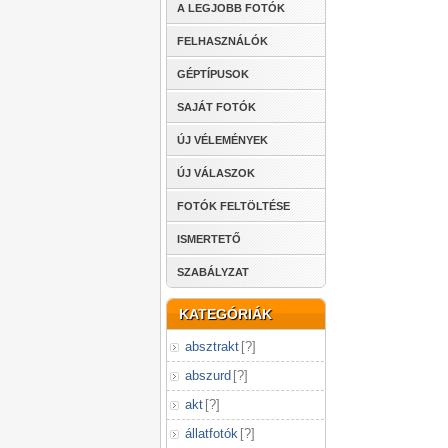
A LEGJOBB FOTÓK
FELHASZNÁLÓK
GÉPTÍPUSOK
SAJÁT FOTÓK
ÚJ VÉLEMÉNYEK
ÚJ VÁLASZOK
FOTÓK FELTÖLTÉSE
ISMERTETŐ
SZABÁLYZAT
KATEGÓRIÁK
absztrakt
[
?
]
abszurd
[
?
]
akt
[
?
]
állatfotók
[
?
]