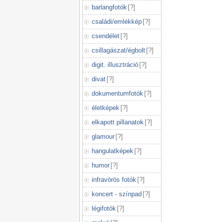
barlangfotók
[
?
]
családi/emlékkép
[
?
]
csendélet
[
?
]
csillagászat/égbolt
[
?
]
digit. illusztráció
[
?
]
divat
[
?
]
dokumentumfotók
[
?
]
életképek
[
?
]
elkapott pillanatok
[
?
]
glamour
[
?
]
hangulatképek
[
?
]
humor
[
?
]
infravörös fotók
[
?
]
koncert - színpad
[
?
]
légifotók
[
?
]