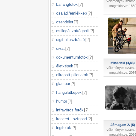
vélemények száma:
barlangfotók
[
?
]
megtekintve: 188
családi/emlékkép
[
?
]
csendélet
[
?
]
csillagászat/égbolt
[
?
]
digit. illusztráció
[
?
]
divat
[
?
]
dokumentumfotók
[
?
]
Mindenki (4,83)
életképek
[
?
]
vélemények száma:
megtekintve: 205
elkapott pillanatok
[
?
]
glamour
[
?
]
hangulatképek
[
?
]
humor
[
?
]
infravörös fotók
[
?
]
koncert - színpad
[
?
]
Jómagam 2. (5)
légifotók
[
?
]
vélemények száma:
megtekintve: 208