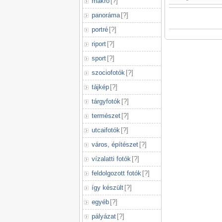
makró
[
?
]
panoráma
[
?
]
portré
[
?
]
riport
[
?
]
sport
[
?
]
szociofotók
[
?
]
tájkép
[
?
]
tárgyfotók
[
?
]
természet
[
?
]
utcaifotók
[
?
]
város, építészet
[
?
]
vízalatti fotók
[
?
]
feldolgozott fotók
[
?
]
így készült
[
?
]
egyéb
[
?
]
pályázat
[
?
]