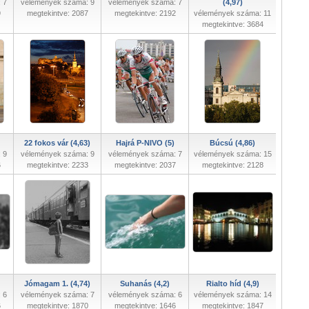
 7
vélemények száma: 9
vélemények száma: 7
(4,97)
9
megtekintve: 2087
megtekintve: 2192
vélemények száma: 11
megtekintve: 3684
22 fokos vár (4,63)
Hajrá P-NIVO (5)
Búcsú (4,86)
 9
vélemények száma: 9
vélemények száma: 7
vélemények száma: 15
6
megtekintve: 2233
megtekintve: 2037
megtekintve: 2128
Jómagam 1. (4,74)
Suhanás (4,2)
Rialto híd (4,9)
 6
vélemények száma: 7
vélemények száma: 6
vélemények száma: 14
6
megtekintve: 1870
megtekintve: 1646
megtekintve: 1847