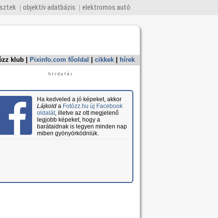
esztek
objektív adatbázis
elektromos autó
ózz klub
|
Pixinfo.com főoldal
|
cikkek
|
hírek
Ha kedveled a jó képeket, akkor
Lájkold
a
Fotózz.hu új Facebook
oldalát
, illetve az ott megjelenő
legjobb képeket, hogy a
barátaidnak is legyen minden nap
miben gyönyörködniük.