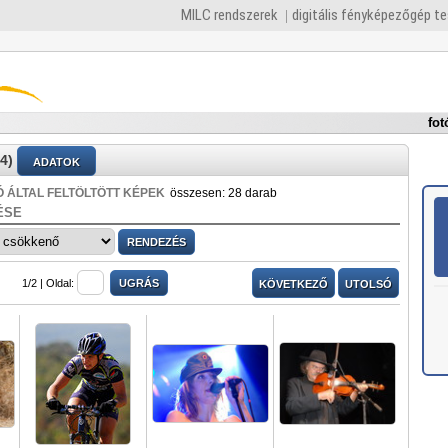
MILC rendszerek
digitális fényképezőgép t
fot
4)
ADATOK
 ÁLTAL FELTÖLTÖTT KÉPEK
összesen: 28 darab
ÉSE
1/2 |
Oldal:
KÖVETKEZŐ
UTOLSÓ