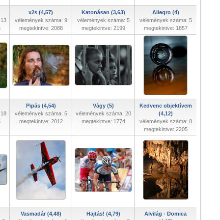
x2s (4,57)
Katonásan (3,63)
Allegro (4)
 13
vélemények száma: 9
vélemények száma: 5
vélemények száma: 5
5
megtekintve: 2088
megtekintve: 2199
megtekintve: 1857
Pipás (4,54)
Vágy (5)
Kedvenc objektívem
 18
vélemények száma: 5
vélemények száma: 20
(4,12)
5
megtekintve: 2012
megtekintve: 1774
vélemények száma: 8
megtekintve: 2205
Vasmadár (4,48)
Hajtás! (4,79)
Alvilág - Domica