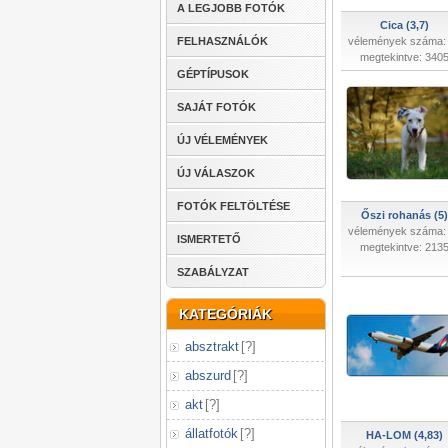
A LEGJOBB FOTÓK
Cica (3,7)
FELHASZNÁLÓK
vélemények száma:
megtekintve: 340
GÉPTÍPUSOK
SAJÁT FOTÓK
ÚJ VÉLEMÉNYEK
ÚJ VÁLASZOK
FOTÓK FELTÖLTÉSE
Őszi rohanás (5)
vélemények száma:
ISMERTETŐ
megtekintve: 213
SZABÁLYZAT
KATEGÓRIÁK
absztrakt
[
?
]
abszurd
[
?
]
akt
[
?
]
állatfotók
[
?
]
HA-LOM (4,83)