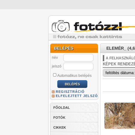
BELÉPÉS
ELEMÉR_ (4,6
név
A FELHASZNÁLÓ
KÉPEK RENDEZ
jelszó
Automatikus belépés
REGISZTRÁCIÓ
ELFELEJTETT JELSZÓ
FŐOLDAL
FOTÓK
CIKKEK