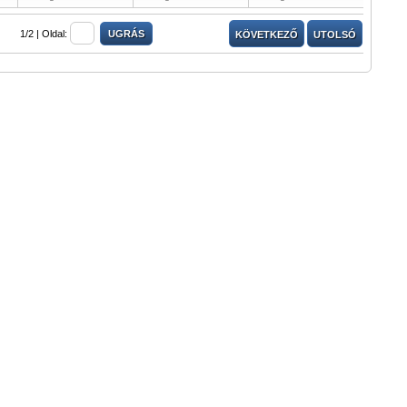
1/2 |
Oldal:
KÖVETKEZŐ
UTOLSÓ