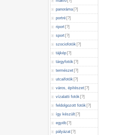
makró
[
?
]
panoráma
[
?
]
portré
[
?
]
riport
[
?
]
sport
[
?
]
szociofotók
[
?
]
tájkép
[
?
]
tárgyfotók
[
?
]
természet
[
?
]
utcaifotók
[
?
]
város, építészet
[
?
]
vízalatti fotók
[
?
]
feldolgozott fotók
[
?
]
így készült
[
?
]
egyéb
[
?
]
pályázat
[
?
]