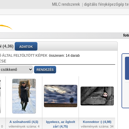
MILC rendszerek
digitális fényképezőgép t
fot
(4,36)
ADATOK
 ÁLTAL FELTÖLTÖTT KÉPEK
összesen: 14 darab
ÉSE
A szénahordó (4,5)
Igyekezz, az ègbolt
Konnektor :) (4,98)
 0
vélemények száma: 4
zár! (4,75)
vélemények száma: 34