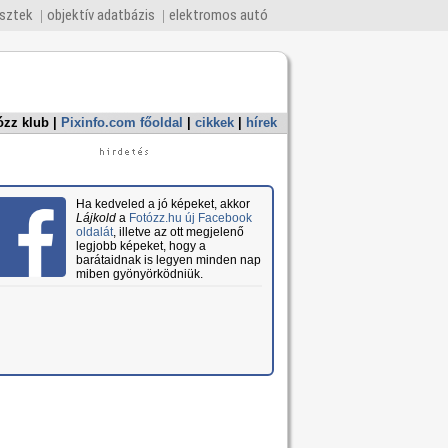
esztek
objektív adatbázis
elektromos autó
ózz klub
|
Pixinfo.com főoldal
|
cikkek
|
hírek
Ha kedveled a jó képeket, akkor
Lájkold
a
Fotózz.hu új Facebook
oldalát
, illetve az ott megjelenő
legjobb képeket, hogy a
barátaidnak is legyen minden nap
miben gyönyörködniük.