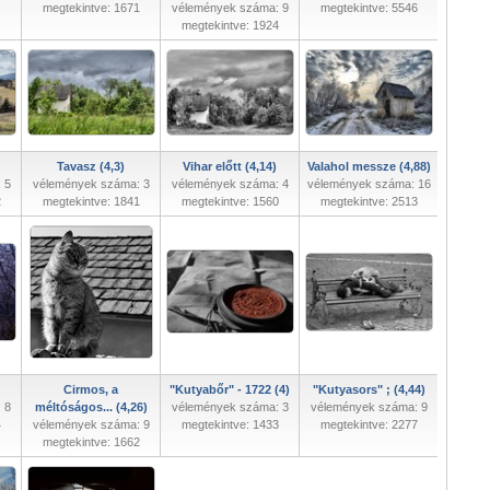
megtekintve: 1671
vélemények száma: 9
megtekintve: 5546
megtekintve: 1924
Tavasz (4,3)
Vihar előtt (4,14)
Valahol messze (4,88)
 5
vélemények száma: 3
vélemények száma: 4
vélemények száma: 16
2
megtekintve: 1841
megtekintve: 1560
megtekintve: 2513
Cirmos, a
"Kutyabőr" - 1722 (4)
"Kutyasors" ; (4,44)
 8
méltóságos... (4,26)
vélemények száma: 3
vélemények száma: 9
4
vélemények száma: 9
megtekintve: 1433
megtekintve: 2277
megtekintve: 1662