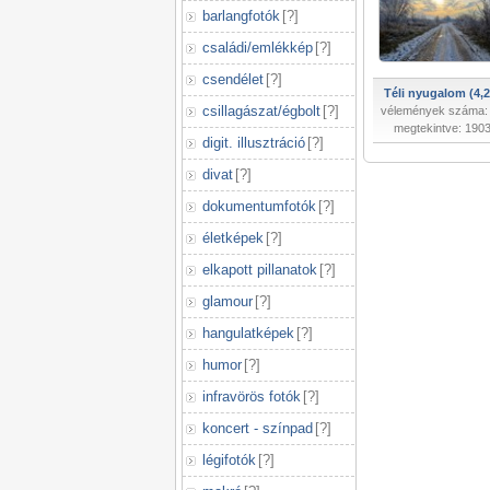
barlangfotók
[
?
]
családi/emlékkép
[
?
]
csendélet
[
?
]
Téli nyugalom (4,2
csillagászat/égbolt
[
?
]
vélemények száma:
megtekintve: 190
digit. illusztráció
[
?
]
divat
[
?
]
dokumentumfotók
[
?
]
életképek
[
?
]
elkapott pillanatok
[
?
]
glamour
[
?
]
hangulatképek
[
?
]
humor
[
?
]
infravörös fotók
[
?
]
koncert - színpad
[
?
]
légifotók
[
?
]