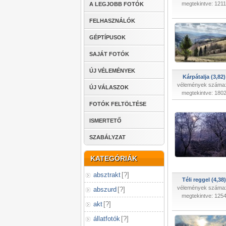
megtekintve: 1211
A LEGJOBB FOTÓK
FELHASZNÁLÓK
GÉPTÍPUSOK
SAJÁT FOTÓK
ÚJ VÉLEMÉNYEK
Kárpátalja (3,82)
vélemények száma:
ÚJ VÁLASZOK
megtekintve: 180
FOTÓK FELTÖLTÉSE
ISMERTETŐ
SZABÁLYZAT
KATEGÓRIÁK
absztrakt
[
?
]
Téli reggel (4,38)
vélemények száma:
abszurd
[
?
]
megtekintve: 125
akt
[
?
]
állatfotók
[
?
]