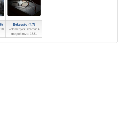
8)
Békesség (4,7)
 10
vélemények száma: 4
3
megtekintve: 1631