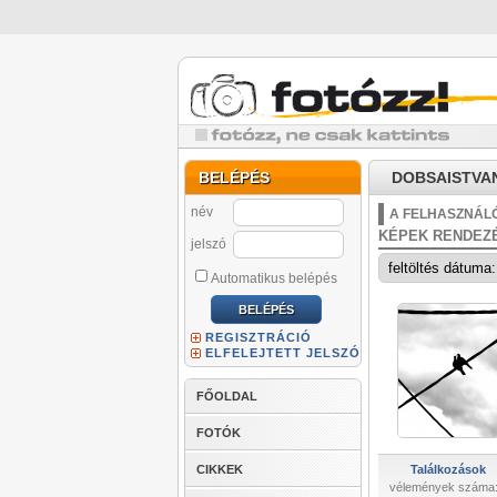
BELÉPÉS
DOBSAISTVAN 
név
A FELHASZNÁLÓ
KÉPEK RENDEZ
jelszó
Automatikus belépés
REGISZTRÁCIÓ
ELFELEJTETT JELSZÓ
FŐOLDAL
FOTÓK
CIKKEK
Találkozások
vélemények száma: