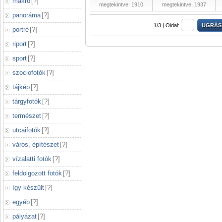
makró
[
?
]
megtekintve: 1910
megtekintve: 1937
panoráma
[
?
]
1/3 |
Oldal:
portré
[
?
]
riport
[
?
]
sport
[
?
]
szociofotók
[
?
]
tájkép
[
?
]
tárgyfotók
[
?
]
természet
[
?
]
utcaifotók
[
?
]
város, építészet
[
?
]
vízalatti fotók
[
?
]
feldolgozott fotók
[
?
]
így készült
[
?
]
egyéb
[
?
]
pályázat
[
?
]