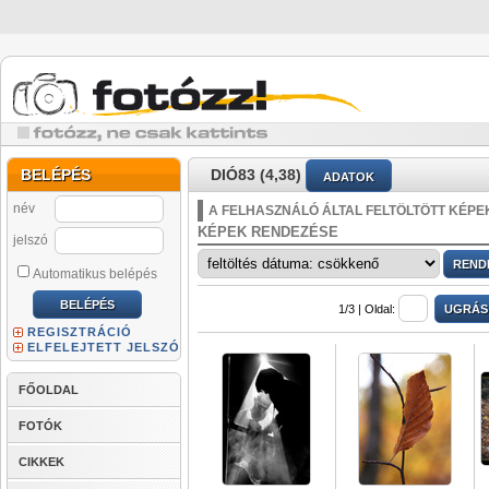
BELÉPÉS
DIÓ83 (4,38)
ADATOK
név
A FELHASZNÁLÓ ÁLTAL FELTÖLTÖTT KÉPE
KÉPEK RENDEZÉSE
jelszó
Automatikus belépés
1/3 |
Oldal:
REGISZTRÁCIÓ
ELFELEJTETT JELSZÓ
FŐOLDAL
FOTÓK
CIKKEK