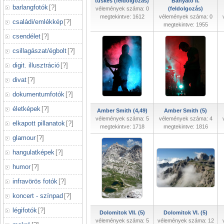
tüskés (feldolgozás)
Bányató II.
barlangfotók
[
?
]
vélemények száma: 0
(feldolgozás)
megtekintve: 1612
vélemények száma: 0
családi/emlékkép
[
?
]
megtekintve: 1955
csendélet
[
?
]
csillagászat/égbolt
[
?
]
digit. illusztráció
[
?
]
divat
[
?
]
dokumentumfotók
[
?
]
életképek
[
?
]
Amber Smith (4,49)
Amber Smith (5)
vélemények száma: 5
vélemények száma: 4
elkapott pillanatok
[
?
]
megtekintve: 1718
megtekintve: 1816
glamour
[
?
]
hangulatképek
[
?
]
humor
[
?
]
infravörös fotók
[
?
]
koncert - színpad
[
?
]
légifotók
[
?
]
Dolomitok VII. (5)
Dolomitok VI. (5)
vélemények száma: 5
vélemények száma: 12