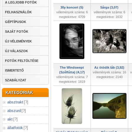
A LEGJOBB FOTÓK
30y koncert (5)
Sárga (3,07)
FELHASZNÁLÓK
vélemények száma: 6
vélemények száma: 6
megtekintve: 4709
megtekintve: 1632
GÉPTÍPUSOK
SAJÁT FOTÓK
ÚJ VÉLEMÉNYEK
ÚJ VÁLASZOK
FOTÓK FELTÖLTÉSE
The Windswept
Az ötödik láb (3,92)
ISMERTETŐ
(Szélfútta) (4,17)
vélemények száma: 16
v
vélemények száma: 7
megtekintve: 2140
SZABÁLYZAT
megtekintve: 1819
KATEGÓRIÁK
absztrakt
[
?
]
abszurd
[
?
]
akt
[
?
]
állatfotók
[
?
]