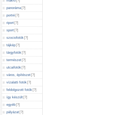
makró
[
?
]
panoráma
[
?
]
portré
[
?
]
riport
[
?
]
sport
[
?
]
szociofotók
[
?
]
tájkép
[
?
]
tárgyfotók
[
?
]
természet
[
?
]
utcaifotók
[
?
]
város, építészet
[
?
]
vízalatti fotók
[
?
]
feldolgozott fotók
[
?
]
így készült
[
?
]
egyéb
[
?
]
pályázat
[
?
]