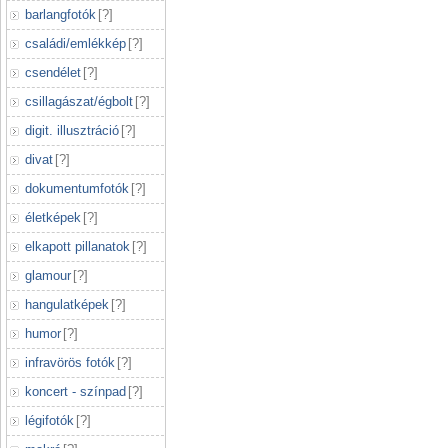
barlangfotók
[
?
]
családi/emlékkép
[
?
]
csendélet
[
?
]
csillagászat/égbolt
[
?
]
digit. illusztráció
[
?
]
divat
[
?
]
dokumentumfotók
[
?
]
életképek
[
?
]
elkapott pillanatok
[
?
]
glamour
[
?
]
hangulatképek
[
?
]
humor
[
?
]
infravörös fotók
[
?
]
koncert - színpad
[
?
]
légifotók
[
?
]