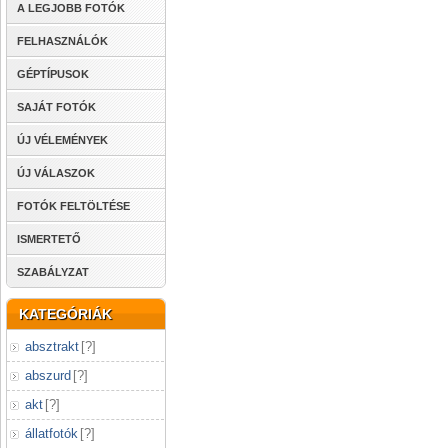
A LEGJOBB FOTÓK
FELHASZNÁLÓK
GÉPTÍPUSOK
SAJÁT FOTÓK
ÚJ VÉLEMÉNYEK
ÚJ VÁLASZOK
FOTÓK FELTÖLTÉSE
ISMERTETŐ
SZABÁLYZAT
KATEGÓRIÁK
absztrakt
[
?
]
abszurd
[
?
]
akt
[
?
]
állatfotók
[
?
]