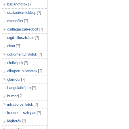
barlangfotók
[
?
]
családi/emlékkép
[
?
]
csendélet
[
?
]
csillagászat/égbolt
[
?
]
digit. illusztráció
[
?
]
divat
[
?
]
dokumentumfotók
[
?
]
életképek
[
?
]
elkapott pillanatok
[
?
]
glamour
[
?
]
hangulatképek
[
?
]
humor
[
?
]
infravörös fotók
[
?
]
koncert - színpad
[
?
]
légifotók
[
?
]