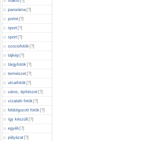
makró
[
?
]
panoráma
[
?
]
portré
[
?
]
riport
[
?
]
sport
[
?
]
szociofotók
[
?
]
tájkép
[
?
]
tárgyfotók
[
?
]
természet
[
?
]
utcaifotók
[
?
]
város, építészet
[
?
]
vízalatti fotók
[
?
]
feldolgozott fotók
[
?
]
így készült
[
?
]
egyéb
[
?
]
pályázat
[
?
]