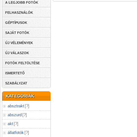
A LEGJOBB FOTÓK
FELHASZNÁLÓK
GÉPTÍPUSOK
SAJÁT FOTÓK
ÚJ VÉLEMÉNYEK
ÚJ VÁLASZOK
FOTÓK FELTÖLTÉSE
ISMERTETŐ
SZABÁLYZAT
KATEGÓRIÁK
absztrakt
[
?
]
abszurd
[
?
]
akt
[
?
]
állatfotók
[
?
]