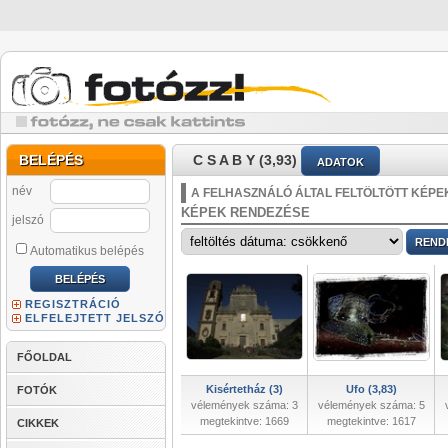
BELÉPÉS
C S A B Y (3,93)
ADATOK
név
A FELHASZNÁLÓ ÁLTAL FELTÖLTÖTT KÉPE
KÉPEK RENDEZÉSE
jelszó
Automatikus belépés
REGISZTRÁCIÓ
ELFELEJTETT JELSZÓ
FŐOLDAL
Kisértetház (3)
Ufo (3,83)
FOTÓK
vélemények száma: 3
vélemények száma: 5
megtekintve: 1669
megtekintve: 1617
CIKKEK