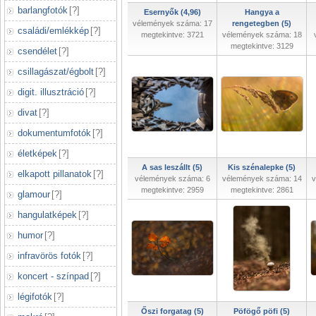
barlangfotók
[
?
]
Esernyők (4,96)
Hangya a
vélemények száma: 17
rengetegben (5)
családi/emlékkép
[
?
]
megtekintve: 3721
vélemények száma: 18
megtekintve: 3129
csendélet
[
?
]
csillagászat/égbolt
[
?
]
digit. illusztráció
[
?
]
divat
[
?
]
dokumentumfotók
[
?
]
életképek
[
?
]
A sas leszállt (5)
Kis szénalepke (5)
elkapott pillanatok
[
?
]
vélemények száma: 6
vélemények száma: 14
v
megtekintve: 2959
megtekintve: 2861
glamour
[
?
]
hangulatképek
[
?
]
humor
[
?
]
infravörös fotók
[
?
]
koncert - színpad
[
?
]
légifotók
[
?
]
Őszi forgatag (5)
Pöfögő pöfi (5)