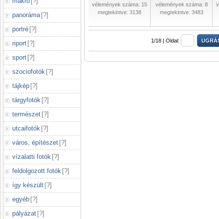
makró
[
?
]
vélemények száma: 15
vélemények száma: 8
v
megtekintve: 3138
megtekintve: 3483
panoráma
[
?
]
portré
[
?
]
1/18 |
Oldal:
riport
[
?
]
sport
[
?
]
szociofotók
[
?
]
tájkép
[
?
]
tárgyfotók
[
?
]
természet
[
?
]
utcaifotók
[
?
]
város, építészet
[
?
]
vízalatti fotók
[
?
]
feldolgozott fotók
[
?
]
így készült
[
?
]
egyéb
[
?
]
pályázat
[
?
]