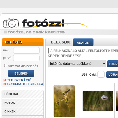
BELÉPÉS
BLEX (4,86)
ADATOK
név
A FELHASZNÁLÓ ÁLTAL FELTÖLTÖTT KÉPE
KÉPEK RENDEZÉSE
jelszó
Automatikus belépés
1/18 |
Oldal:
REGISZTRÁCIÓ
ELFELEJTETT JELSZÓ
FŐOLDAL
FOTÓK
CIKKEK