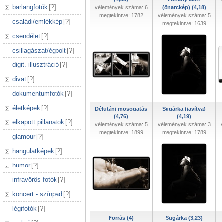
barlangfotók
[
?
]
vélemények száma: 6
(önarckép) (4,18)
megtekintve: 1782
vélemények száma: 5
családi/emlékkép
[
?
]
megtekintve: 1639
csendélet
[
?
]
csillagászat/égbolt
[
?
]
digit. illusztráció
[
?
]
divat
[
?
]
dokumentumfotók
[
?
]
életképek
[
?
]
Délutáni mosogatás
Sugárka (javítva)
(4,76)
(4,19)
elkapott pillanatok
[
?
]
vélemények száma: 5
vélemények száma: 3
megtekintve: 1899
megtekintve: 1789
glamour
[
?
]
hangulatképek
[
?
]
humor
[
?
]
infravörös fotók
[
?
]
koncert - színpad
[
?
]
légifotók
[
?
]
Forrás (4)
Sugárka (3,23)