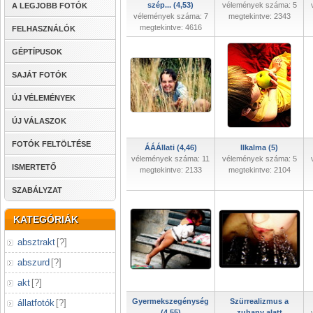
szép... (4,53)
vélemények száma: 5
A LEGJOBB FOTÓK
vélemények száma: 7
megtekintve: 2343
megtekintve: 4616
FELHASZNÁLÓK
GÉPTÍPUSOK
SAJÁT FOTÓK
ÚJ VÉLEMÉNYEK
ÚJ VÁLASZOK
FOTÓK FELTÖLTÉSE
ÁÁÁllati (4,46)
Ilkalma (5)
vélemények száma: 11
vélemények száma: 5
ISMERTETŐ
megtekintve: 2133
megtekintve: 2104
SZABÁLYZAT
KATEGÓRIÁK
absztrakt
[
?
]
abszurd
[
?
]
akt
[
?
]
Gyermekszegénység
Szürrealizmus a
állatfotók
[
?
]
(4,55)
zuhany alatt