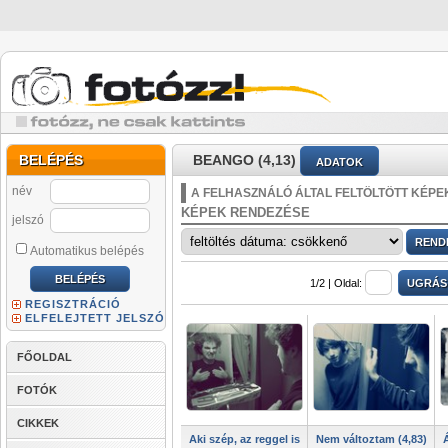
BELÉPÉS
BEANGO (4,13)
ADATOK
név
A FELHASZNÁLÓ ÁLTAL FELTÖLTÖTT KÉPE
KÉPEK RENDEZÉSE
jelszó
Automatikus belépés
1/2 |
Oldal:
REGISZTRÁCIÓ
ELFELEJTETT JELSZÓ
FŐOLDAL
FOTÓK
CIKKEK
Aki szép, az reggel is
Nem változtam (4,83)
Á