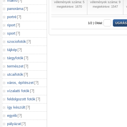
makró
[
?
]
vélemények száma: 5
vélemények száma: 9
megtekintve: 1670
megtekintve: 1547
panoráma
[
?
]
portré
[
?
]
1/2 |
Oldal:
riport
[
?
]
sport
[
?
]
szociofotók
[
?
]
tájkép
[
?
]
tárgyfotók
[
?
]
természet
[
?
]
utcaifotók
[
?
]
város, építészet
[
?
]
vízalatti fotók
[
?
]
feldolgozott fotók
[
?
]
így készült
[
?
]
egyéb
[
?
]
pályázat
[
?
]