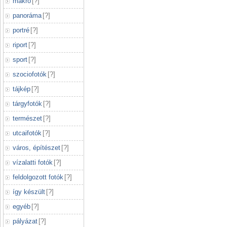
makró
[
?
]
panoráma
[
?
]
portré
[
?
]
riport
[
?
]
sport
[
?
]
szociofotók
[
?
]
tájkép
[
?
]
tárgyfotók
[
?
]
természet
[
?
]
utcaifotók
[
?
]
város, építészet
[
?
]
vízalatti fotók
[
?
]
feldolgozott fotók
[
?
]
így készült
[
?
]
egyéb
[
?
]
pályázat
[
?
]