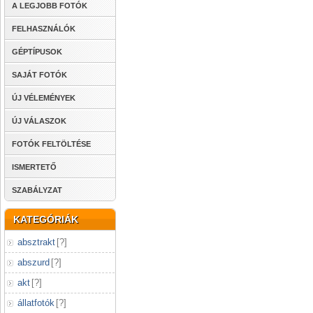
A LEGJOBB FOTÓK
FELHASZNÁLÓK
GÉPTÍPUSOK
SAJÁT FOTÓK
ÚJ VÉLEMÉNYEK
ÚJ VÁLASZOK
FOTÓK FELTÖLTÉSE
ISMERTETŐ
SZABÁLYZAT
KATEGÓRIÁK
absztrakt
[
?
]
abszurd
[
?
]
akt
[
?
]
állatfotók
[
?
]