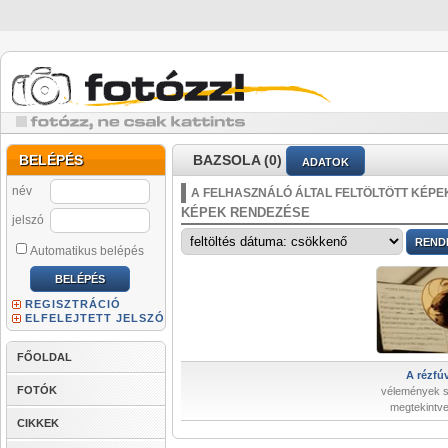
BELÉPÉS
BAZSOLA (0)
ADATOK
név
A FELHASZNÁLÓ ÁLTAL FELTÖLTÖTT KÉPE
KÉPEK RENDEZÉSE
jelszó
Automatikus belépés
REGISZTRÁCIÓ
ELFELEJTETT JELSZÓ
FŐOLDAL
A rézfú
FOTÓK
vélemények 
megtekintve
CIKKEK