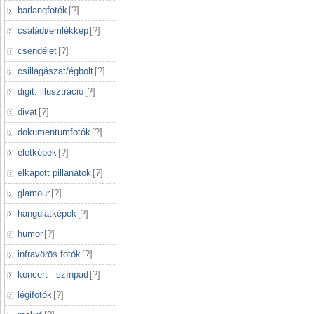
barlangfotók
[
?
]
családi/emlékkép
[
?
]
csendélet
[
?
]
csillagászat/égbolt
[
?
]
digit. illusztráció
[
?
]
divat
[
?
]
dokumentumfotók
[
?
]
életképek
[
?
]
elkapott pillanatok
[
?
]
glamour
[
?
]
hangulatképek
[
?
]
humor
[
?
]
infravörös fotók
[
?
]
koncert - színpad
[
?
]
légifotók
[
?
]