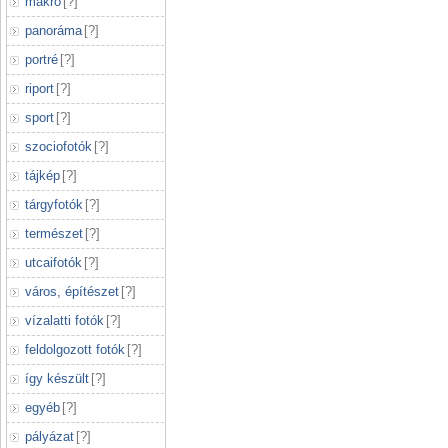
makró
[
?
]
panoráma
[
?
]
portré
[
?
]
riport
[
?
]
sport
[
?
]
szociofotók
[
?
]
tájkép
[
?
]
tárgyfotók
[
?
]
természet
[
?
]
utcaifotók
[
?
]
város, építészet
[
?
]
vízalatti fotók
[
?
]
feldolgozott fotók
[
?
]
így készült
[
?
]
egyéb
[
?
]
pályázat
[
?
]