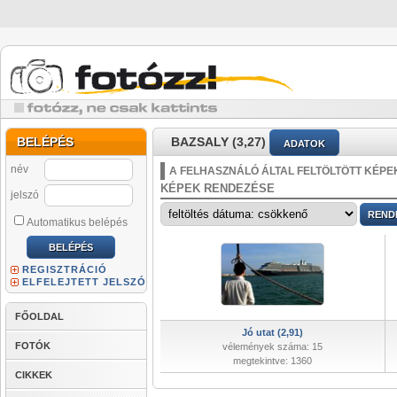
BELÉPÉS
BAZSALY (3,27)
ADATOK
név
A FELHASZNÁLÓ ÁLTAL FELTÖLTÖTT KÉPE
KÉPEK RENDEZÉSE
jelszó
Automatikus belépés
REGISZTRÁCIÓ
ELFELEJTETT JELSZÓ
FŐOLDAL
Jó utat (2,91)
FOTÓK
vélemények száma: 15
megtekintve: 1360
CIKKEK