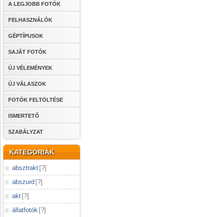
A LEGJOBB FOTÓK
FELHASZNÁLÓK
GÉPTÍPUSOK
SAJÁT FOTÓK
ÚJ VÉLEMÉNYEK
ÚJ VÁLASZOK
FOTÓK FELTÖLTÉSE
ISMERTETŐ
SZABÁLYZAT
KATEGÓRIÁK
absztrakt
[
?
]
abszurd
[
?
]
akt
[
?
]
állatfotók
[
?
]