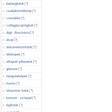
barlangfotók
[
?
]
családi/emlékkép
[
?
]
csendélet
[
?
]
csillagászat/égbolt
[
?
]
digit. illusztráció
[
?
]
divat
[
?
]
dokumentumfotók
[
?
]
életképek
[
?
]
elkapott pillanatok
[
?
]
glamour
[
?
]
hangulatképek
[
?
]
humor
[
?
]
infravörös fotók
[
?
]
koncert - színpad
[
?
]
légifotók
[
?
]