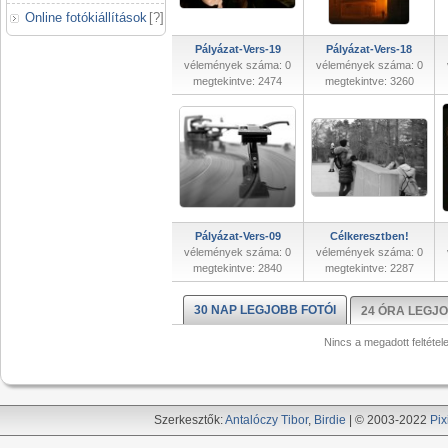
Online fotókiállítások
[
?
]
Pályázat-Vers-19
Pályázat-Vers-18
vélemények száma: 0
vélemények száma: 0
megtekintve: 2474
megtekintve: 3260
Pályázat-Vers-09
Célkeresztben!
vélemények száma: 0
vélemények száma: 0
megtekintve: 2840
megtekintve: 2287
30 NAP LEGJOBB FOTÓI
24 ÓRA LEGJO
Nincs a megadott feltétel
Szerkesztők:
Antalóczy Tibor
,
Birdie
| © 2003-2022
Pix