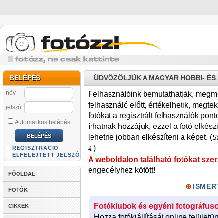
BELÉPÉS
ÜDVÖZÖLJÜK A MAGYAR HOBBI- É
név
Felhasználóink bemutathatják, megmére
felhasználó előtt, értékelhetik, megteki
jelszó
fotókat a regisztrált felhasználók pont
Automatikus belépés
írhatnak hozzájuk, ezzel a fotó elkész
lehetne jobban elkészíteni a képet. (
Sz
)
REGISZTRÁCIÓ
4.
ELFELEJTETT JELSZÓ
A weboldalon található fotókat szer
engedélyhez kötött!
FŐOLDAL
ISMER
FOTÓK
Fotóklubok és egyéni fotográfuso
CIKKEK
Hozza fotókiállítását online felületü