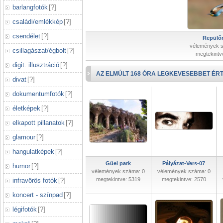
barlangfotók
[
?
]
családi/emlékkép
[
?
]
csendélet
[
?
]
Repülőr
vélemények 
csillagászat/égbolt
[
?
]
megtekintv
digit. illusztráció
[
?
]
AZ ELMÚLT 168 ÓRA LEGKEVESEBBET ÉRT
divat
[
?
]
dokumentumfotók
[
?
]
életképek
[
?
]
elkapott pillanatok
[
?
]
glamour
[
?
]
hangulatképek
[
?
]
Güel park
Pályázat-Vers-07
humor
[
?
]
vélemények száma: 0
vélemények száma: 0
megtekintve: 5319
megtekintve: 2570
infravörös fotók
[
?
]
koncert - színpad
[
?
]
légifotók
[
?
]