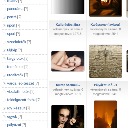
makró
[
?
]
panoráma
[
?
]
portré
[
?
]
Kalibrációs ábra
Karácsony (javított)
riport
[
?
]
vélemények száma: 0
vélemények száma: 0
sport
[
?
]
megtekintve: 12715
megtekintve: 2544
szociofotók
[
?
]
tájkép
[
?
]
tárgyfotók
[
?
]
természet
[
?
]
utcaifotók
[
?
]
város, építészet
[
?
]
fekete szemek...
Pályázat-Idő-01
vélemények száma: 0
vélemények száma: 0
vízalatti fotók
[
?
]
megtekintve: 3519
megtekintve: 2415
feldolgozott fotók
[
?
]
így készült
[
?
]
egyéb
[
?
]
pályázat
[
?
]