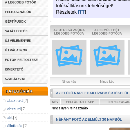
A LEGJOBB FOTÓK
fotókiállításunk lehetőségét!
Részletek
ITT
!
FELHASZNÁLÓK
GÉPTÍPUSOK
AZ UTOLSÓ 24 ÓRA
AZ ELMÚLT HÉT
SAJÁT FOTÓK
LEGJOBB FOTÓJA
LEGJOBB FOTÓJA
ÚJ VÉLEMÉNYEK
ÚJ VÁLASZOK
FOTÓK FELTÖLTÉSE
ISMERTETŐ
SZABÁLYZAT
Nincs kép
Nincs kép
KATEGÓRIÁK
AZ ELŐZŐ NAP LEGAKTÍVABB ÉRTÉKELŐI
absztrakt
[
?
]
NÉV
FELTÖLTÖTT KÉP
ÍRT/ELFOGA
Nincs ilyen felhasználó
abszurd
[
?
]
akt
[
?
]
NÉHÁNY FOTÓ AZ ELMÚLT 30 NAPBÓL
állatfotók
[
?
]