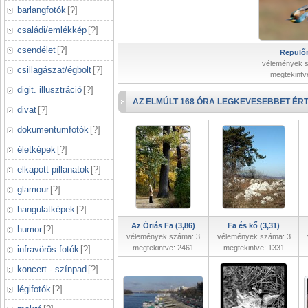
barlangfotók
[
?
]
családi/emlékkép
[
?
]
csendélet
[
?
]
Repülőr
vélemények 
csillagászat/égbolt
[
?
]
megtekintv
digit. illusztráció
[
?
]
AZ ELMÚLT 168 ÓRA LEGKEVESEBBET ÉRT
divat
[
?
]
dokumentumfotók
[
?
]
életképek
[
?
]
elkapott pillanatok
[
?
]
glamour
[
?
]
hangulatképek
[
?
]
Az Óriás Fa (3,86)
Fa és kő (3,31)
humor
[
?
]
vélemények száma: 3
vélemények száma: 3
megtekintve: 2461
megtekintve: 1331
infravörös fotók
[
?
]
koncert - színpad
[
?
]
légifotók
[
?
]