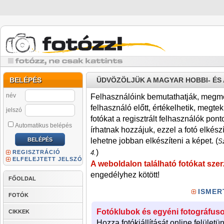
BELÉPÉS
ÜDVÖZÖLJÜK A MAGYAR HOBBI- É
név
Felhasználóink bemutathatják, megmére
felhasználó előtt, értékelhetik, megteki
jelszó
fotókat a regisztrált felhasználók pont
Automatikus belépés
írhatnak hozzájuk, ezzel a fotó elkész
lehetne jobban elkészíteni a képet. (
Sz
)
REGISZTRÁCIÓ
4.
ELFELEJTETT JELSZÓ
A weboldalon található fotókat szer
engedélyhez kötött!
FŐOLDAL
ISMER
FOTÓK
Fotóklubok és egyéni fotográfuso
CIKKEK
Hozza fotókiállítását online felületü