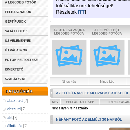
A LEGJOBB FOTÓK
fotókiállításunk lehetőségét!
Részletek
ITT
!
FELHASZNÁLÓK
GÉPTÍPUSOK
AZ UTOLSÓ 24 ÓRA
AZ ELMÚLT HÉT
SAJÁT FOTÓK
LEGJOBB FOTÓJA
LEGJOBB FOTÓJA
ÚJ VÉLEMÉNYEK
ÚJ VÁLASZOK
FOTÓK FELTÖLTÉSE
ISMERTETŐ
SZABÁLYZAT
Nincs kép
Nincs kép
KATEGÓRIÁK
AZ ELŐZŐ NAP LEGAKTÍVABB ÉRTÉKELŐI
absztrakt
[
?
]
NÉV
FELTÖLTÖTT KÉP
ÍRT/ELFOGA
Nincs ilyen felhasználó
abszurd
[
?
]
akt
[
?
]
NÉHÁNY FOTÓ AZ ELMÚLT 30 NAPBÓL
állatfotók
[
?
]