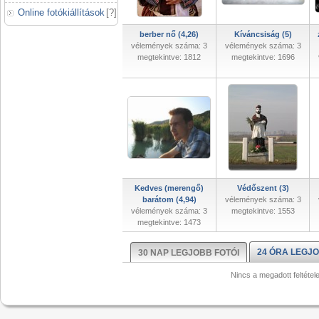
Online fotókiállítások
[
?
]
berber nő (4,26)
Kíváncsiság (5)
vélemények száma: 3
vélemények száma: 3
megtekintve: 1812
megtekintve: 1696
Kedves (merengő)
Védőszent (3)
barátom (4,94)
vélemények száma: 3
vélemények száma: 3
megtekintve: 1553
megtekintve: 1473
24 ÓRA LEGJO
30 NAP LEGJOBB FOTÓI
Nincs a megadott feltétel