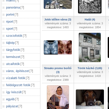
makró
[
?
]
panoráma
[
?
]
portré
[
?
]
Jobb időkre várva (3)
Halál (4)
riport
[
?
]
vélemények száma: 3
vélemények száma: 3
megtekintve: 1493
megtekintve: 1854
sport
[
?
]
szociofotók
[
?
]
tájkép
[
?
]
tárgyfotók
[
?
]
természet
[
?
]
utcaifotók
[
?
]
Streako promo borító
Török házikó (3,65)
város, építészet
[
?
]
(3)
vélemények száma: 3
vélemények száma: 3
megtekintve: 1418
vízalatti fotók
[
?
]
megtekintve: 2389
feldolgozott fotók
[
?
]
így készült
[
?
]
egyéb
[
?
]
pályázat
[
?
]