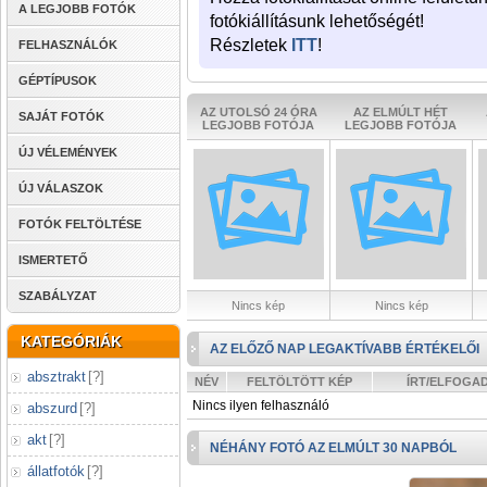
A LEGJOBB FOTÓK
fotókiállításunk lehetőségét!
Részletek
ITT
!
FELHASZNÁLÓK
GÉPTÍPUSOK
AZ UTOLSÓ 24 ÓRA
AZ ELMÚLT HÉT
SAJÁT FOTÓK
LEGJOBB FOTÓJA
LEGJOBB FOTÓJA
ÚJ VÉLEMÉNYEK
ÚJ VÁLASZOK
FOTÓK FELTÖLTÉSE
ISMERTETŐ
SZABÁLYZAT
Nincs kép
Nincs kép
KATEGÓRIÁK
AZ ELŐZŐ NAP LEGAKTÍVABB ÉRTÉKELŐI
absztrakt
[
?
]
NÉV
FELTÖLTÖTT KÉP
ÍRT/ELFOGA
Nincs ilyen felhasználó
abszurd
[
?
]
akt
[
?
]
NÉHÁNY FOTÓ AZ ELMÚLT 30 NAPBÓL
állatfotók
[
?
]