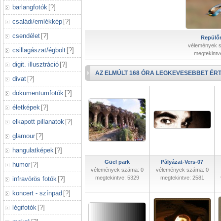
barlangfotók
[
?
]
családi/emlékkép
[
?
]
csendélet
[
?
]
Repülőr
vélemények 
csillagászat/égbolt
[
?
]
megtekintv
digit. illusztráció
[
?
]
AZ ELMÚLT 168 ÓRA LEGKEVESEBBET ÉRT
divat
[
?
]
dokumentumfotók
[
?
]
életképek
[
?
]
elkapott pillanatok
[
?
]
glamour
[
?
]
hangulatképek
[
?
]
Güel park
Pályázat-Vers-07
humor
[
?
]
vélemények száma: 0
vélemények száma: 0
megtekintve: 5329
megtekintve: 2581
infravörös fotók
[
?
]
koncert - színpad
[
?
]
légifotók
[
?
]