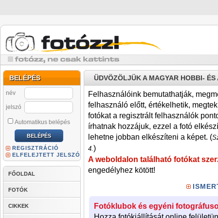
BELÉPÉS
ÜDVÖZÖLJÜK A MAGYAR HOBBI- É
név
Felhasználóink bemutathatják, megmére
felhasználó előtt, értékelhetik, megteki
jelszó
fotókat a regisztrált felhasználók pont
Automatikus belépés
írhatnak hozzájuk, ezzel a fotó elkész
lehetne jobban elkészíteni a képet. (
Sz
)
REGISZTRÁCIÓ
4.
ELFELEJTETT JELSZÓ
A weboldalon található fotókat szer
engedélyhez kötött!
FŐOLDAL
ISMER
FOTÓK
Fotóklubok és egyéni fotográfuso
CIKKEK
Hozza fotókiállítását online felületü