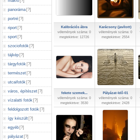
makró
[
?
]
panoráma
[
?
]
portré
[
?
]
Kalibrációs ábra
Karácsony (javított)
riport
[
?
]
vélemények száma: 0
vélemények száma: 0
sport
[
?
]
megtekintve: 12726
megtekintve: 2554
szociofotók
[
?
]
tájkép
[
?
]
tárgyfotók
[
?
]
természet
[
?
]
utcaifotók
[
?
]
város, építészet
[
?
]
fekete szemek...
Pályázat-Idő-01
vélemények száma: 0
vélemények száma: 0
vízalatti fotók
[
?
]
megtekintve: 3530
megtekintve: 2428
feldolgozott fotók
[
?
]
így készült
[
?
]
egyéb
[
?
]
pályázat
[
?
]