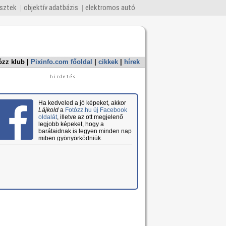
esztek
objektív adatbázis
elektromos autó
ózz klub
|
Pixinfo.com főoldal
|
cikkek
|
hírek
Ha kedveled a jó képeket, akkor
Lájkold
a
Fotózz.hu új Facebook
oldalát
, illetve az ott megjelenő
legjobb képeket, hogy a
barátaidnak is legyen minden nap
miben gyönyörködniük.