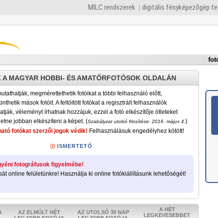
MILC rendszerek
digitális fényképezőgép t
fot
 A MAGYAR HOBBI- ÉS AMATŐRFOTÓSOK OLDALÁN
tathatják, megmérettethetik fotóikat a többi felhasználó előtt,
nthetik mások fotóit. A feltöltött fotókat a regisztrált felhasználók
atják, véleményt írhatnak hozzájuk, ezzel a fotó elkészítője ötleteket
etne jobban elkészíteni a képet. (
)
Szabályzat utolsó frissítése: 2016. május 4.
ató fotókat szerzői jogok védik!
Felhasználásuk engedélyhez kötött!
ISMERTETŐ
yéni fotográfusok figyelmébe!
sát online felületünkre! Használja ki online fotókiállításunk lehetőségét!
A HÉT
A
AZ ELMÚLT HÉT
AZ UTOLSÓ 30 NAP
LEGKEVESEBBET