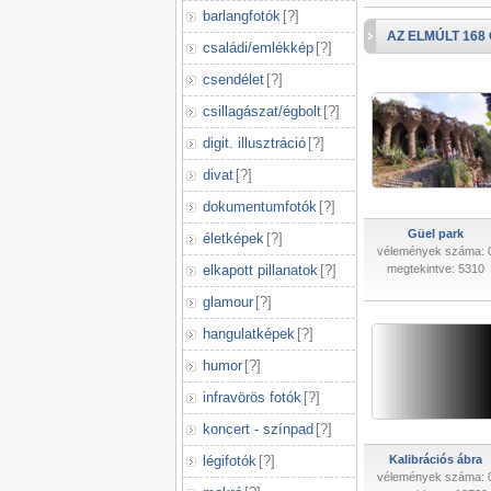
barlangfotók
[
?
]
AZ ELMÚLT 168
családi/emlékkép
[
?
]
csendélet
[
?
]
csillagászat/égbolt
[
?
]
digit. illusztráció
[
?
]
divat
[
?
]
dokumentumfotók
[
?
]
Güel park
életképek
[
?
]
vélemények száma: 
elkapott pillanatok
[
?
]
megtekintve: 5310
glamour
[
?
]
hangulatképek
[
?
]
humor
[
?
]
infravörös fotók
[
?
]
koncert - színpad
[
?
]
légifotók
[
?
]
Kalibrációs ábra
vélemények száma: 