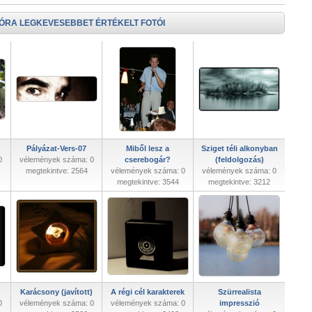
 ÓRA LEGKEVESEBBET ÉRTÉKELT FOTÓI
Pályázat-Vers-07
Miből lesz a
Sziget téli alkonyban
0
vélemények száma: 0
cserebogár?
(feldolgozás)
megtekintve: 2564
vélemények száma: 0
vélemények száma: 0
megtekintve: 3544
megtekintve: 3212
Karácsony (javított)
A régi cél karakterek
Szürrealista
0
vélemények száma: 0
vélemények száma: 0
impresszió