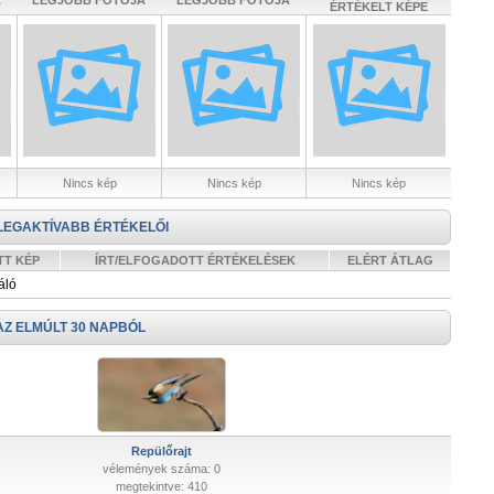
A
LEGJOBB FOTÓJA
LEGJOBB FOTÓJA
ÉRTÉKELT KÉPE
Nincs kép
Nincs kép
Nincs kép
LEGAKTÍVABB ÉRTÉKELŐI
TT KÉP
ÍRT/ELFOGADOTT ÉRTÉKELÉSEK
ELÉRT ÁTLAG
áló
AZ ELMÚLT 30 NAPBÓL
Repülőrajt
vélemények száma: 0
megtekintve: 410