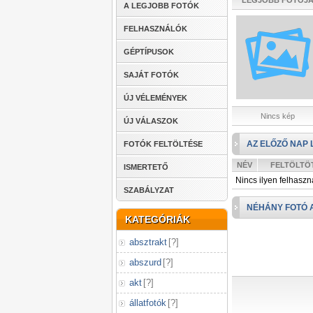
LEGJOBB FOTÓJ
A LEGJOBB FOTÓK
FELHASZNÁLÓK
GÉPTÍPUSOK
SAJÁT FOTÓK
ÚJ VÉLEMÉNYEK
Nincs kép
ÚJ VÁLASZOK
AZ ELŐZŐ NAP 
FOTÓK FELTÖLTÉSE
NÉV
FELTÖLTÖ
ISMERTETŐ
Nincs ilyen felhaszn
SZABÁLYZAT
NÉHÁNY FOTÓ 
KATEGÓRIÁK
absztrakt
[
?
]
abszurd
[
?
]
akt
[
?
]
állatfotók
[
?
]