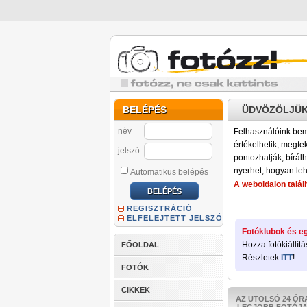
BELÉPÉS
ÜDVÖZÖLJÜK
név
Felhasználóink bemu
értékelhetik, megteki
jelszó
pontozhatják, bírálh
nyerhet, hogyan leh
Automatikus belépés
A weboldalon találh
REGISZTRÁCIÓ
ELFELEJTETT JELSZÓ
Fotóklubok és eg
Hozza fotókiállítá
FŐOLDAL
Részletek
ITT
!
FOTÓK
CIKKEK
AZ UTOLSÓ 24 ÓR