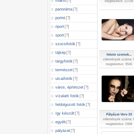
makró
[
?
]
megtekintve: 12709
panoráma
[
?
]
portré
[
?
]
riport
[
?
]
sport
[
?
]
szociofotók
[
?
]
tájkép
[
?
]
fekete szemek...
vélemények száma: 
tárgyfotók
[
?
]
megtekintve: 3506
természet
[
?
]
utcaifotók
[
?
]
város, építészet
[
?
]
vízalatti fotók
[
?
]
feldolgozott fotók
[
?
]
így készült
[
?
]
Pályázat-Vers-19
vélemények száma: 
egyéb
[
?
]
megtekintve: 2468
pályázat
[
?
]