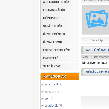
LEGJOBB FOTÓJ
A LEGJOBB FOTÓK
FELHASZNÁLÓK
GÉPTÍPUSOK
SAJÁT FOTÓK
ÚJ VÉLEMÉNYEK
Nincs kép
ÚJ VÁLASZOK
AZ ELŐZŐ NAP 
FOTÓK FELTÖLTÉSE
NÉV
FELTÖLTÖ
ISMERTETŐ
Nincs ilyen felhaszn
SZABÁLYZAT
NÉHÁNY FOTÓ 
KATEGÓRIÁK
absztrakt
[
?
]
abszurd
[
?
]
akt
[
?
]
állatfotók
[
?
]