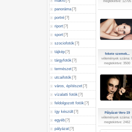
makró
[
?
]
megtekintve: 12705
panoráma
[
?
]
portré
[
?
]
riport
[
?
]
sport
[
?
]
szociofotók
[
?
]
tájkép
[
?
]
fekete szemek...
vélemények száma: 
tárgyfotók
[
?
]
megtekintve: 3500
természet
[
?
]
utcaifotók
[
?
]
város, építészet
[
?
]
vízalatti fotók
[
?
]
feldolgozott fotók
[
?
]
így készült
[
?
]
Pályázat-Vers-19
vélemények száma: 
egyéb
[
?
]
megtekintve: 2462
pályázat
[
?
]