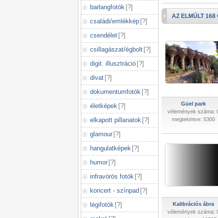
barlangfotók
[
?
]
AZ ELMÚLT 168
családi/emlékkép
[
?
]
csendélet
[
?
]
csillagászat/égbolt
[
?
]
digit. illusztráció
[
?
]
divat
[
?
]
dokumentumfotók
[
?
]
Güel park
életképek
[
?
]
vélemények száma: 
elkapott pillanatok
[
?
]
megtekintve: 5300
glamour
[
?
]
hangulatképek
[
?
]
humor
[
?
]
infravörös fotók
[
?
]
koncert - színpad
[
?
]
légifotók
[
?
]
Kalibrációs ábra
vélemények száma: 