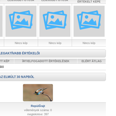
A
LEGJOBB FOTÓJA
LEGJOBB FOTÓJA
ÉRTÉKELT KÉPE
Nincs kép
Nincs kép
Nincs kép
LEGAKTÍVABB ÉRTÉKELŐI
TT KÉP
ÍRT/ELFOGADOTT ÉRTÉKELÉSEK
ELÉRT ÁTLAG
áló
AZ ELMÚLT 30 NAPBÓL
Repülőrajt
vélemények száma: 0
megtekintve: 397