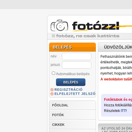
BELÉPÉS
ÜDVÖZÖLJÜK
név
Felhasználóink bemu
értékelhetik, megteki
jelszó
pontozhatják, bírálh
nyerhet, hogyan leh
Automatikus belépés
A weboldalon találh
REGISZTRÁCIÓ
ELFELEJTETT JELSZÓ
Fotóklubok és eg
Hozza fotókiállítá
FŐOLDAL
Részletek
ITT
!
FOTÓK
CIKKEK
AZ UTOLSÓ 24 ÓR