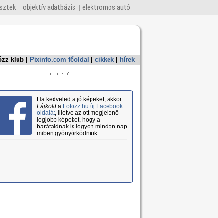
esztek
objektív adatbázis
elektromos autó
ózz klub
|
Pixinfo.com főoldal
|
cikkek
|
hírek
Ha kedveled a jó képeket, akkor
Lájkold
a
Fotózz.hu új Facebook
oldalát
, illetve az ott megjelenő
legjobb képeket, hogy a
barátaidnak is legyen minden nap
miben gyönyörködniük.