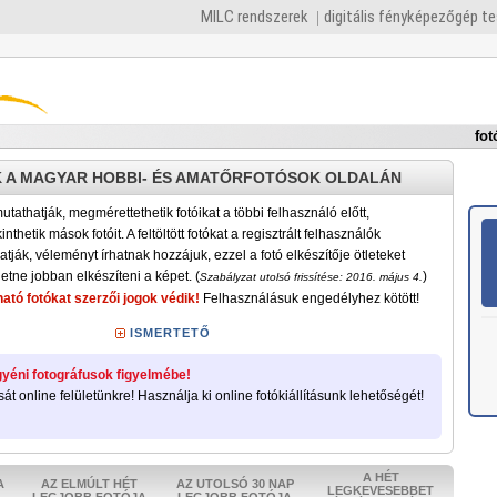
MILC rendszerek
digitális fényképezőgép t
fot
 A MAGYAR HOBBI- ÉS AMATŐRFOTÓSOK OLDALÁN
tathatják, megmérettethetik fotóikat a többi felhasználó előtt,
nthetik mások fotóit. A feltöltött fotókat a regisztrált felhasználók
atják, véleményt írhatnak hozzájuk, ezzel a fotó elkészítője ötleteket
etne jobban elkészíteni a képet. (
)
Szabályzat utolsó frissítése: 2016. május 4.
ató fotókat szerzői jogok védik!
Felhasználásuk engedélyhez kötött!
ISMERTETŐ
yéni fotográfusok figyelmébe!
sát online felületünkre! Használja ki online fotókiállításunk lehetőségét!
A HÉT
A
AZ ELMÚLT HÉT
AZ UTOLSÓ 30 NAP
LEGKEVESEBBET