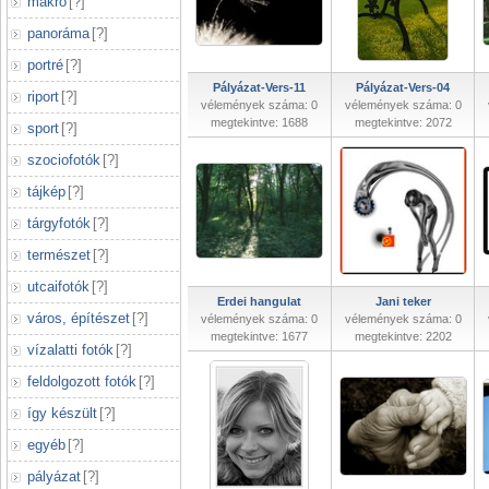
makró
[
?
]
panoráma
[
?
]
portré
[
?
]
Pályázat-Vers-11
Pályázat-Vers-04
riport
[
?
]
vélemények száma: 0
vélemények száma: 0
megtekintve: 1688
megtekintve: 2072
sport
[
?
]
szociofotók
[
?
]
tájkép
[
?
]
tárgyfotók
[
?
]
természet
[
?
]
utcaifotók
[
?
]
Erdei hangulat
Jani teker
város, építészet
[
?
]
vélemények száma: 0
vélemények száma: 0
megtekintve: 1677
megtekintve: 2202
vízalatti fotók
[
?
]
feldolgozott fotók
[
?
]
így készült
[
?
]
egyéb
[
?
]
pályázat
[
?
]