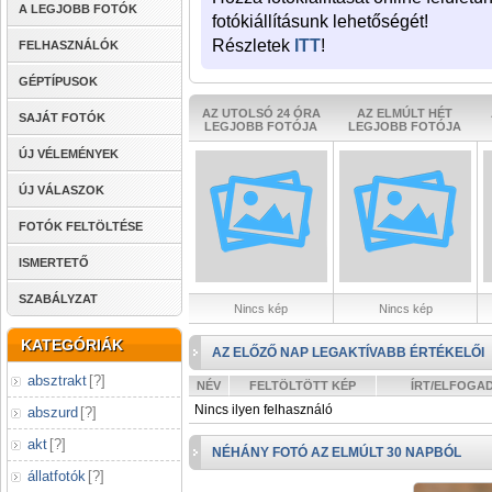
A LEGJOBB FOTÓK
fotókiállításunk lehetőségét!
Részletek
ITT
!
FELHASZNÁLÓK
GÉPTÍPUSOK
AZ UTOLSÓ 24 ÓRA
AZ ELMÚLT HÉT
SAJÁT FOTÓK
LEGJOBB FOTÓJA
LEGJOBB FOTÓJA
ÚJ VÉLEMÉNYEK
ÚJ VÁLASZOK
FOTÓK FELTÖLTÉSE
ISMERTETŐ
SZABÁLYZAT
Nincs kép
Nincs kép
KATEGÓRIÁK
AZ ELŐZŐ NAP LEGAKTÍVABB ÉRTÉKELŐI
absztrakt
[
?
]
NÉV
FELTÖLTÖTT KÉP
ÍRT/ELFOGA
Nincs ilyen felhasználó
abszurd
[
?
]
akt
[
?
]
NÉHÁNY FOTÓ AZ ELMÚLT 30 NAPBÓL
állatfotók
[
?
]