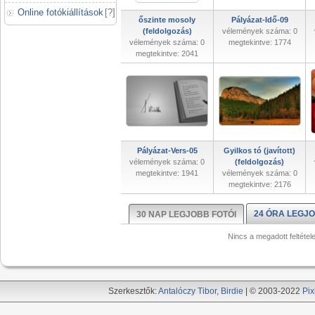
Online fotókiállítások
[
?
]
őszinte mosoly
Pályázat-Idő-09
(feldolgozás)
vélemények száma: 0
vélemények száma: 0
megtekintve: 1774
megtekintve: 2041
Pályázat-Vers-05
Gyilkos tó (javított)
vélemények száma: 0
(feldolgozás)
megtekintve: 1941
vélemények száma: 0
megtekintve: 2176
24 ÓRA LEGJO
30 NAP LEGJOBB FOTÓI
Nincs a megadott feltétel
Szerkesztők:
Antalóczy Tibor
,
Birdie
| © 2003-2022
Pix