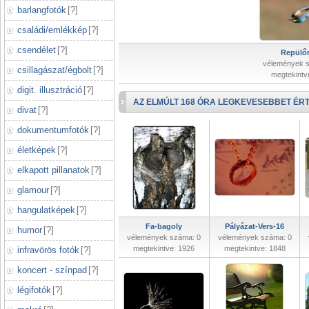
barlangfotók
[
?
]
családi/emlékkép
[
?
]
csendélet
[
?
]
Repülőr
vélemények 
csillagászat/égbolt
[
?
]
megtekintv
digit. illusztráció
[
?
]
AZ ELMÚLT 168 ÓRA LEGKEVESEBBET ÉRT
divat
[
?
]
dokumentumfotók
[
?
]
életképek
[
?
]
elkapott pillanatok
[
?
]
glamour
[
?
]
hangulatképek
[
?
]
Fa-bagoly
Pályázat-Vers-16
humor
[
?
]
vélemények száma: 0
vélemények száma: 0
megtekintve: 1926
megtekintve: 1848
infravörös fotók
[
?
]
koncert - színpad
[
?
]
légifotók
[
?
]