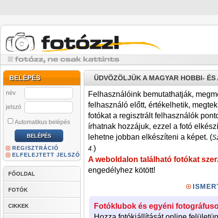
BELÉPÉS
ÜDVÖZÖLJÜK A MAGYAR HOBBI- É
név
Felhasználóink bemutathatják, megmére
felhasználó előtt, értékelhetik, megteki
jelszó
fotókat a regisztrált felhasználók pont
Automatikus belépés
írhatnak hozzájuk, ezzel a fotó elkész
lehetne jobban elkészíteni a képet. (
Sz
)
REGISZTRÁCIÓ
4.
ELFELEJTETT JELSZÓ
A weboldalon található fotókat szer
engedélyhez kötött!
FŐOLDAL
ISMER
FOTÓK
Fotóklubok és egyéni fotográfuso
CIKKEK
Hozza fotókiállítását online felületü