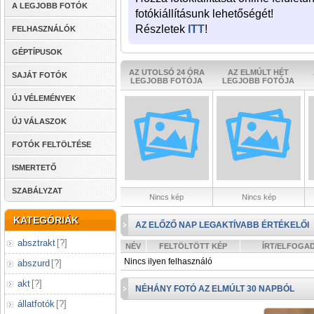
A LEGJOBB FOTÓK
fotókiállításunk lehetőségét!
Részletek
ITT
!
FELHASZNÁLÓK
GÉPTÍPUSOK
AZ UTOLSÓ 24 ÓRA
AZ ELMÚLT HÉT
SAJÁT FOTÓK
LEGJOBB FOTÓJA
LEGJOBB FOTÓJA
ÚJ VÉLEMÉNYEK
ÚJ VÁLASZOK
FOTÓK FELTÖLTÉSE
ISMERTETŐ
SZABÁLYZAT
Nincs kép
Nincs kép
KATEGÓRIÁK
AZ ELŐZŐ NAP LEGAKTÍVABB ÉRTÉKELŐI
absztrakt
[
?
]
NÉV
FELTÖLTÖTT KÉP
ÍRT/ELFOGA
Nincs ilyen felhasználó
abszurd
[
?
]
akt
[
?
]
NÉHÁNY FOTÓ AZ ELMÚLT 30 NAPBÓL
állatfotók
[
?
]