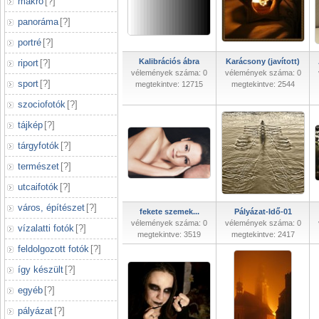
makró
[
?
]
panoráma
[
?
]
portré
[
?
]
Kalibrációs ábra
Karácsony (javított)
riport
[
?
]
vélemények száma: 0
vélemények száma: 0
sport
[
?
]
megtekintve: 12715
megtekintve: 2544
szociofotók
[
?
]
tájkép
[
?
]
tárgyfotók
[
?
]
természet
[
?
]
utcaifotók
[
?
]
város, építészet
[
?
]
fekete szemek...
Pályázat-Idő-01
vélemények száma: 0
vélemények száma: 0
vízalatti fotók
[
?
]
megtekintve: 3519
megtekintve: 2417
feldolgozott fotók
[
?
]
így készült
[
?
]
egyéb
[
?
]
pályázat
[
?
]