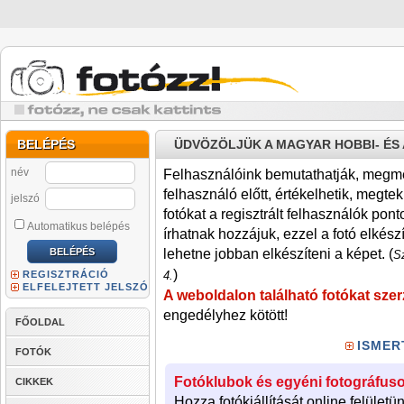
BELÉPÉS
ÜDVÖZÖLJÜK A MAGYAR HOBBI- É
név
Felhasználóink bemutathatják, megmére
felhasználó előtt, értékelhetik, megteki
jelszó
fotókat a regisztrált felhasználók pont
Automatikus belépés
írhatnak hozzájuk, ezzel a fotó elkész
lehetne jobban elkészíteni a képet. (
Sz
)
REGISZTRÁCIÓ
4.
ELFELEJTETT JELSZÓ
A weboldalon található fotókat szer
engedélyhez kötött!
FŐOLDAL
ISMER
FOTÓK
Fotóklubok és egyéni fotográfuso
CIKKEK
Hozza fotókiállítását online felületü