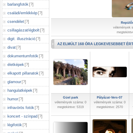
barlangfotók
[
?
]
családi/emlékkép
[
?
]
csendélet
[
?
]
Repülőr
vélemények 
csillagászat/égbolt
[
?
]
megtekintv
digit. illusztráció
[
?
]
AZ ELMÚLT 168 ÓRA LEGKEVESEBBET ÉRT
divat
[
?
]
dokumentumfotók
[
?
]
életképek
[
?
]
elkapott pillanatok
[
?
]
glamour
[
?
]
hangulatképek
[
?
]
Güel park
Pályázat-Vers-07
humor
[
?
]
vélemények száma: 0
vélemények száma: 0
megtekintve: 5319
megtekintve: 2570
infravörös fotók
[
?
]
koncert - színpad
[
?
]
légifotók
[
?
]