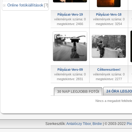
Online fotókiállítások
[
?
]
Pályázat-Vers-19
Pályázat-Vers-18
vélemények száma: 0
vélemények száma: 0
megtekintve: 2466
megtekintve: 3254
Pályázat-Vers-09
Célkeresztben!
vélemények száma: 0
vélemények száma: 0
megtekintve: 2831
megtekintve: 2277
24 ÓRA LEGJO
30 NAP LEGJOBB FOTÓI
Nincs a megadott feltétel
Szerkesztők:
Antalóczy Tibor
,
Birdie
| © 2003-2022
Pix