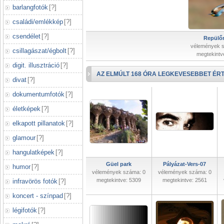
barlangfotók
[
?
]
családi/emlékkép
[
?
]
csendélet
[
?
]
Repülőr
vélemények 
csillagászat/égbolt
[
?
]
megtekintv
digit. illusztráció
[
?
]
AZ ELMÚLT 168 ÓRA LEGKEVESEBBET ÉRT
divat
[
?
]
dokumentumfotók
[
?
]
életképek
[
?
]
elkapott pillanatok
[
?
]
glamour
[
?
]
hangulatképek
[
?
]
Güel park
Pályázat-Vers-07
humor
[
?
]
vélemények száma: 0
vélemények száma: 0
megtekintve: 5309
megtekintve: 2561
infravörös fotók
[
?
]
koncert - színpad
[
?
]
légifotók
[
?
]