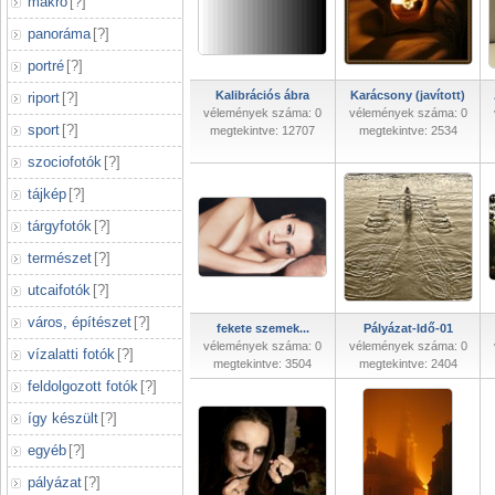
makró
[
?
]
panoráma
[
?
]
portré
[
?
]
Kalibrációs ábra
Karácsony (javított)
riport
[
?
]
vélemények száma: 0
vélemények száma: 0
sport
[
?
]
megtekintve: 12707
megtekintve: 2534
szociofotók
[
?
]
tájkép
[
?
]
tárgyfotók
[
?
]
természet
[
?
]
utcaifotók
[
?
]
város, építészet
[
?
]
fekete szemek...
Pályázat-Idő-01
vélemények száma: 0
vélemények száma: 0
vízalatti fotók
[
?
]
megtekintve: 3504
megtekintve: 2404
feldolgozott fotók
[
?
]
így készült
[
?
]
egyéb
[
?
]
pályázat
[
?
]