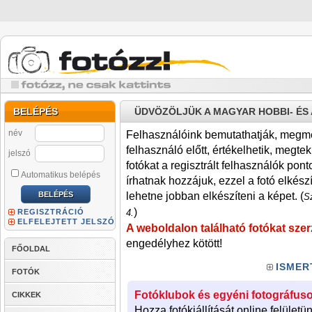
BELÉPÉS
ÜDVÖZÖLJÜK A MAGYAR HOBBI- É
név
Felhasználóink bemutathatják, megmére
felhasználó előtt, értékelhetik, megteki
jelszó
fotókat a regisztrált felhasználók pont
Automatikus belépés
írhatnak hozzájuk, ezzel a fotó elkész
lehetne jobban elkészíteni a képet. (
Sz
)
REGISZTRÁCIÓ
4.
ELFELEJTETT JELSZÓ
A weboldalon található fotókat szer
engedélyhez kötött!
FŐOLDAL
ISMER
FOTÓK
Fotóklubok és egyéni fotográfuso
CIKKEK
Hozza fotókiállítását online felületü