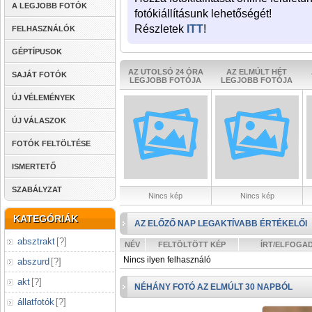
A LEGJOBB FOTÓK
fotókiállításunk lehetőségét!
Részletek
ITT
!
FELHASZNÁLÓK
GÉPTÍPUSOK
AZ UTOLSÓ 24 ÓRA
AZ ELMÚLT HÉT
SAJÁT FOTÓK
LEGJOBB FOTÓJA
LEGJOBB FOTÓJA
ÚJ VÉLEMÉNYEK
ÚJ VÁLASZOK
FOTÓK FELTÖLTÉSE
ISMERTETŐ
SZABÁLYZAT
Nincs kép
Nincs kép
KATEGÓRIÁK
AZ ELŐZŐ NAP LEGAKTÍVABB ÉRTÉKELŐI
absztrakt
[
?
]
NÉV
FELTÖLTÖTT KÉP
ÍRT/ELFOGA
Nincs ilyen felhasználó
abszurd
[
?
]
akt
[
?
]
NÉHÁNY FOTÓ AZ ELMÚLT 30 NAPBÓL
állatfotók
[
?
]