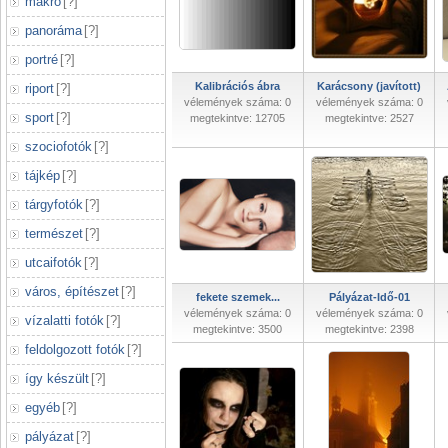
makró
[
?
]
panoráma
[
?
]
portré
[
?
]
Kalibrációs ábra
Karácsony (javított)
riport
[
?
]
vélemények száma: 0
vélemények száma: 0
sport
[
?
]
megtekintve: 12705
megtekintve: 2527
szociofotók
[
?
]
tájkép
[
?
]
tárgyfotók
[
?
]
természet
[
?
]
utcaifotók
[
?
]
város, építészet
[
?
]
fekete szemek...
Pályázat-Idő-01
vélemények száma: 0
vélemények száma: 0
vízalatti fotók
[
?
]
megtekintve: 3500
megtekintve: 2398
feldolgozott fotók
[
?
]
így készült
[
?
]
egyéb
[
?
]
pályázat
[
?
]