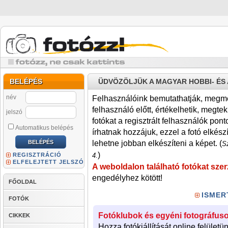
BELÉPÉS
ÜDVÖZÖLJÜK A MAGYAR HOBBI- É
név
Felhasználóink bemutathatják, megmére
felhasználó előtt, értékelhetik, megteki
jelszó
fotókat a regisztrált felhasználók pont
Automatikus belépés
írhatnak hozzájuk, ezzel a fotó elkész
lehetne jobban elkészíteni a képet. (
Sz
)
REGISZTRÁCIÓ
4.
ELFELEJTETT JELSZÓ
A weboldalon található fotókat szer
engedélyhez kötött!
FŐOLDAL
ISMER
FOTÓK
Fotóklubok és egyéni fotográfuso
CIKKEK
Hozza fotókiállítását online felületü