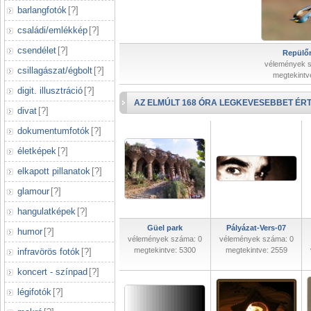
barlangfotók
[
?
]
családi/emlékkép
[
?
]
csendélet
[
?
]
Repülőr
vélemények 
csillagászat/égbolt
[
?
]
megtekintv
digit. illusztráció
[
?
]
AZ ELMÚLT 168 ÓRA LEGKEVESEBBET ÉRT
divat
[
?
]
dokumentumfotók
[
?
]
életképek
[
?
]
elkapott pillanatok
[
?
]
glamour
[
?
]
hangulatképek
[
?
]
Güel park
Pályázat-Vers-07
humor
[
?
]
vélemények száma: 0
vélemények száma: 0
megtekintve: 5300
megtekintve: 2559
infravörös fotók
[
?
]
koncert - színpad
[
?
]
légifotók
[
?
]