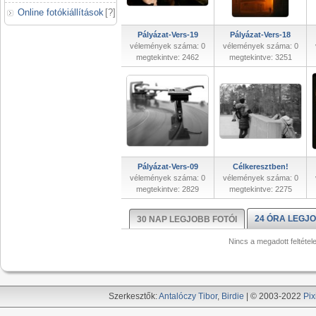
Online fotókiállítások
[
?
]
Pályázat-Vers-19
Pályázat-Vers-18
vélemények száma: 0
vélemények száma: 0
megtekintve: 2462
megtekintve: 3251
Pályázat-Vers-09
Célkeresztben!
vélemények száma: 0
vélemények száma: 0
megtekintve: 2829
megtekintve: 2275
24 ÓRA LEGJO
30 NAP LEGJOBB FOTÓI
Nincs a megadott feltétel
Szerkesztők:
Antalóczy Tibor
,
Birdie
| © 2003-2022
Pix