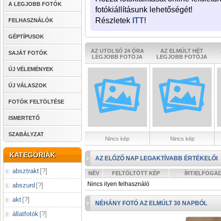
A LEGJOBB FOTÓK
fotókiállításunk lehetőségét!
Részletek
ITT
!
FELHASZNÁLÓK
GÉPTÍPUSOK
AZ UTOLSÓ 24 ÓRA
AZ ELMÚLT HÉT
SAJÁT FOTÓK
LEGJOBB FOTÓJA
LEGJOBB FOTÓJA
ÚJ VÉLEMÉNYEK
ÚJ VÁLASZOK
FOTÓK FELTÖLTÉSE
ISMERTETŐ
SZABÁLYZAT
Nincs kép
Nincs kép
KATEGÓRIÁK
AZ ELŐZŐ NAP LEGAKTÍVABB ÉRTÉKELŐI
absztrakt
[
?
]
NÉV
FELTÖLTÖTT KÉP
ÍRT/ELFOGA
Nincs ilyen felhasználó
abszurd
[
?
]
akt
[
?
]
NÉHÁNY FOTÓ AZ ELMÚLT 30 NAPBÓL
állatfotók
[
?
]