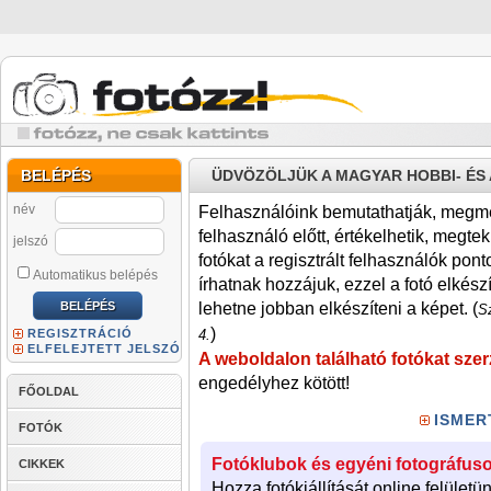
BELÉPÉS
ÜDVÖZÖLJÜK A MAGYAR HOBBI- É
név
Felhasználóink bemutathatják, megmére
felhasználó előtt, értékelhetik, megteki
jelszó
fotókat a regisztrált felhasználók pont
Automatikus belépés
írhatnak hozzájuk, ezzel a fotó elkész
lehetne jobban elkészíteni a képet. (
Sz
)
REGISZTRÁCIÓ
4.
ELFELEJTETT JELSZÓ
A weboldalon található fotókat szer
engedélyhez kötött!
FŐOLDAL
ISMER
FOTÓK
Fotóklubok és egyéni fotográfuso
CIKKEK
Hozza fotókiállítását online felületü