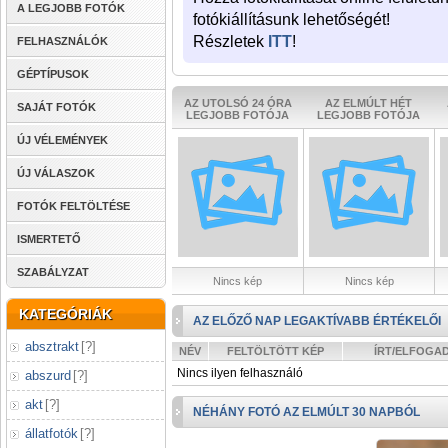
A LEGJOBB FOTÓK
fotókiállításunk lehetőségét!
Részletek
ITT
!
FELHASZNÁLÓK
GÉPTÍPUSOK
AZ UTOLSÓ 24 ÓRA
AZ ELMÚLT HÉT
SAJÁT FOTÓK
LEGJOBB FOTÓJA
LEGJOBB FOTÓJA
ÚJ VÉLEMÉNYEK
ÚJ VÁLASZOK
FOTÓK FELTÖLTÉSE
ISMERTETŐ
SZABÁLYZAT
Nincs kép
Nincs kép
KATEGÓRIÁK
AZ ELŐZŐ NAP LEGAKTÍVABB ÉRTÉKELŐI
absztrakt
[
?
]
NÉV
FELTÖLTÖTT KÉP
ÍRT/ELFOGA
Nincs ilyen felhasználó
abszurd
[
?
]
akt
[
?
]
NÉHÁNY FOTÓ AZ ELMÚLT 30 NAPBÓL
állatfotók
[
?
]