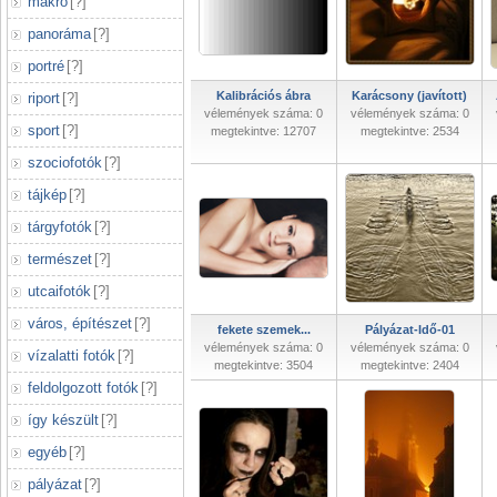
makró
[
?
]
panoráma
[
?
]
portré
[
?
]
Kalibrációs ábra
Karácsony (javított)
riport
[
?
]
vélemények száma: 0
vélemények száma: 0
sport
[
?
]
megtekintve: 12707
megtekintve: 2534
szociofotók
[
?
]
tájkép
[
?
]
tárgyfotók
[
?
]
természet
[
?
]
utcaifotók
[
?
]
város, építészet
[
?
]
fekete szemek...
Pályázat-Idő-01
vélemények száma: 0
vélemények száma: 0
vízalatti fotók
[
?
]
megtekintve: 3504
megtekintve: 2404
feldolgozott fotók
[
?
]
így készült
[
?
]
egyéb
[
?
]
pályázat
[
?
]