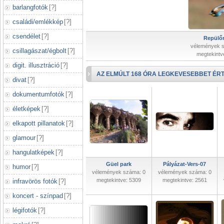
barlangfotók
[
?
]
családi/emlékkép
[
?
]
csendélet
[
?
]
Repülőr
vélemények 
csillagászat/égbolt
[
?
]
megtekintv
digit. illusztráció
[
?
]
AZ ELMÚLT 168 ÓRA LEGKEVESEBBET ÉRT
divat
[
?
]
dokumentumfotók
[
?
]
életképek
[
?
]
elkapott pillanatok
[
?
]
glamour
[
?
]
hangulatképek
[
?
]
Güel park
Pályázat-Vers-07
humor
[
?
]
vélemények száma: 0
vélemények száma: 0
megtekintve: 5309
megtekintve: 2561
infravörös fotók
[
?
]
koncert - színpad
[
?
]
légifotók
[
?
]