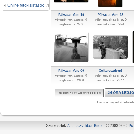
Online fotókiállítások
[
?
]
Pályázat-Vers-19
Pályázat-Vers-18
vélemények száma: 0
vélemények száma: 0
megtekintve: 2466
megtekintve: 3254
Pályázat-Vers-09
Célkeresztben!
vélemények száma: 0
vélemények száma: 0
megtekintve: 2831
megtekintve: 2277
24 ÓRA LEGJO
30 NAP LEGJOBB FOTÓI
Nincs a megadott feltétel
Szerkesztők:
Antalóczy Tibor
,
Birdie
| © 2003-2022
Pix